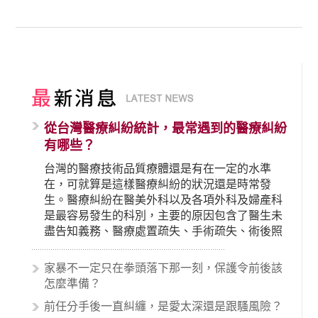
從台灣醫療糾紛統計，最常遇到的醫療糾紛
有哪些？
台灣的醫療技術品質療體還是有在一定的水準
在，可就算是這樣醫療糾紛的狀況還是時常發
生。醫療糾紛在醫美外科以及各項外科及婦產科
是最容易發生的科別，主要的原因包含了醫生未
盡告知義務、醫療處置疏失、手術疏失、術後照
顧失當、醫療費用的收取。雖然醫學進步，但醫
生與病患之間引起的糾紛還是經常發生。很多案
家暴不一定只在拳頭落下那一刻，保護令前後該
例中最後都走向訴訟流程，我們如果不幸遇到相
怎麼準備？
關醫療糾紛時究竟該怎麼處理呢？醫療糾紛相關
前任分手後一直糾纏，是愛太深還是跟騷風險？
的內容其實非常多，有些案例…