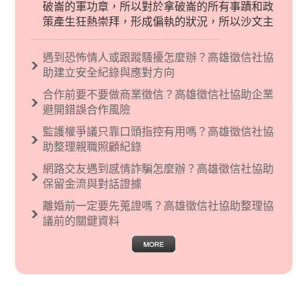
破崙的軍功章，所以對於拿破崙的所有事蹟和政
策產生狂熱崇拜，形成偏執的狀況，所以沙文主
義後來就被拿來暗指偏見和歧視，而且有沙文主
義傾向的人，通常對於自己的國家和民族有超強
遇到恐怖情人或跟蹤騷擾怎麼辦？高雄徵信社協
烈的卓越感，因而瞧不起其他國家的人，所以沙
助建立安全紀錄與應對方向
文主義也廣泛應用在種族歧視的說法，甚至還出
合作前要不要做商業徵信？高雄徵信社協助企業
現了男性沙文…
避開錯誤合作風險
監護權爭議只靠口頭指控有用嗎？高雄徵信社協
助整理親職照顧紀錄
網路交友遇到感情詐騙怎麼辦？高雄徵信社協助
保留金流與對話證據
離婚前一定要先蒐證嗎？高雄徵信社協助整理協
議前的關鍵資料