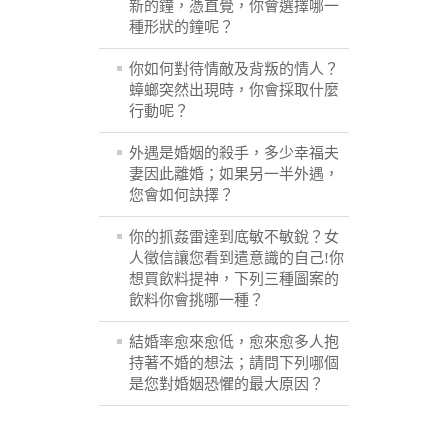
新的鐘，憑直覺，你會選擇哪一
種形狀的鐘呢？
你如何對待情敵及背叛的情人？
蟑螂突然出現時，你會採取什麼
行動呢？
外遇是婚姻的殺手，多少幸福夫
妻因此離婚；如果另一半外遇，
您會如何訣擇？
你的抓姦雷達到底敏不敏銳？女
人徵信讓您看到遣意識的自己!你
想買飲料提神，下列三種圖案的
飲料你會挑哪一種？
結婚率愈來愈低，愈來愈多人抱
持著不婚的想法；請問下列哪個
是您對婚姻恐懼的最大原因？