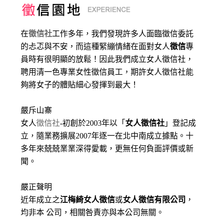
在
徵信社
工作多年，我們發現許多人面臨徵信委託
的忐忑與不安，而這種緊繃情緒在面對女人
徵信
專
員時有很明顯的放鬆！因此我們成立女人徵信社，
聘用清一色專業女性徵信員工，期許女人徵信社能
夠將女子的體貼細心發揮到最大
！
嚴斥山寨
女人
徵信社
-初創於2003年以「
女人徵信社
」登記成
立，隨業務擴展2007年逐一在北中南成立據點。十
多年來兢兢業業深得愛載，更無任何負面評價或新
聞。
嚴正聲明
近年成立之
江梅綺女人徵信
或
女人徵信有限公司
，
均非本 公司，相關咎責亦與本公司無關。