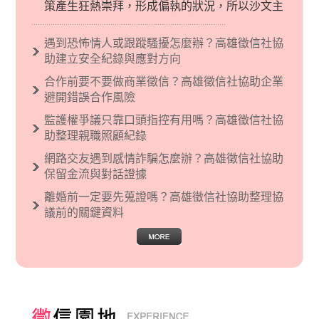
策產生狂熱崇拜，形成偏執的狀況，所以沙文主
義後來就被拿來暗指偏見和歧視，而且有沙文主
義傾向的人，通常對於自己的國家和民族有超強
遇到恐怖情人或跟蹤騷擾怎麼辦？高雄徵信社協
烈的卓越感，因而瞧不起其他國家的人，所以沙
助建立安全紀錄與應對方向
文主義也廣泛應用在種族歧視的說法，甚至還出
合作前要不要做商業徵信？高雄徵信社協助企業
現了男性沙文…
避開錯誤合作風險
監護權爭議只靠口頭指控有用嗎？高雄徵信社協
助整理親職照顧紀錄
網路交友遇到感情詐騙怎麼辦？高雄徵信社協助
保留金流與對話證據
離婚前一定要先蒐證嗎？高雄徵信社協助整理協
議前的關鍵資料