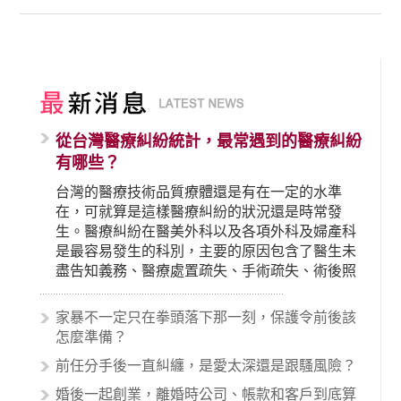
從台灣醫療糾紛統計，最常遇到的醫療糾紛
有哪些？
台灣的醫療技術品質療體還是有在一定的水準
在，可就算是這樣醫療糾紛的狀況還是時常發
生。醫療糾紛在醫美外科以及各項外科及婦產科
是最容易發生的科別，主要的原因包含了醫生未
盡告知義務、醫療處置疏失、手術疏失、術後照
顧失當、醫療費用的收取。雖然醫學進步，但醫
生與病患之間引起的糾紛還是經常發生。很多案
家暴不一定只在拳頭落下那一刻，保護令前後該
例中最後都走向訴訟流程，我們如果不幸遇到相
怎麼準備？
關醫療糾紛時究竟該怎麼處理呢？醫療糾紛相關
前任分手後一直糾纏，是愛太深還是跟騷風險？
的內容其實非常多，有些案例…
婚後一起創業，離婚時公司、帳款和客戶到底算