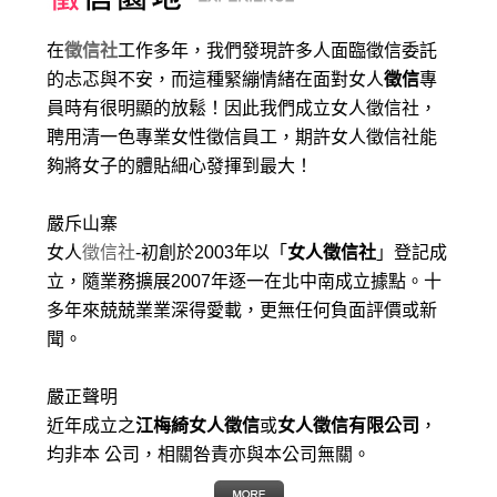
在
徵信社
工作多年，我們發現許多人面臨徵信委託
的忐忑與不安，而這種緊繃情緒在面對女人
徵信
專
員時有很明顯的放鬆！因此我們成立女人徵信社，
聘用清一色專業女性徵信員工，期許女人徵信社能
夠將女子的體貼細心發揮到最大
！
嚴斥山寨
女人
徵信社
-初創於2003年以「
女人徵信社
」登記成
立，隨業務擴展2007年逐一在北中南成立據點。十
多年來兢兢業業深得愛載，更無任何負面評價或新
聞。
嚴正聲明
近年成立之
江梅綺女人徵信
或
女人徵信有限公司
，
均非本 公司，相關咎責亦與本公司無關。