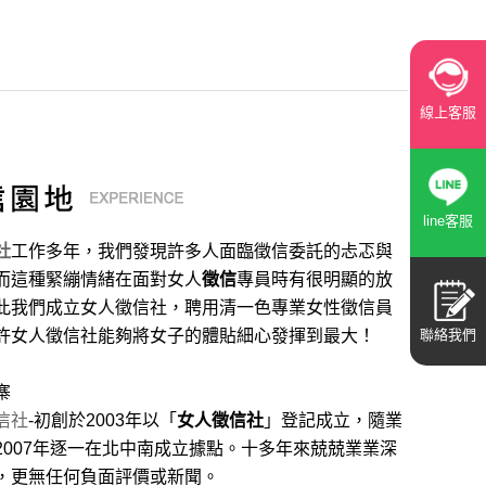
線上客服
line客服
社
工作多年，我們發現許多人面臨徵信委託的忐忑與
而這種緊繃情緒在面對女人
徵信
專員時有很明顯的放
此我們成立女人徵信社，聘用清一色專業女性徵信員
聯絡我們
許女人徵信社能夠將女子的體貼細心發揮到最大
！
寨
信社
-初創於2003年以「
女人徵信社
」登記成立，隨業
2007年逐一在北中南成立據點。十多年來兢兢業業深
，更無任何負面評價或新聞。