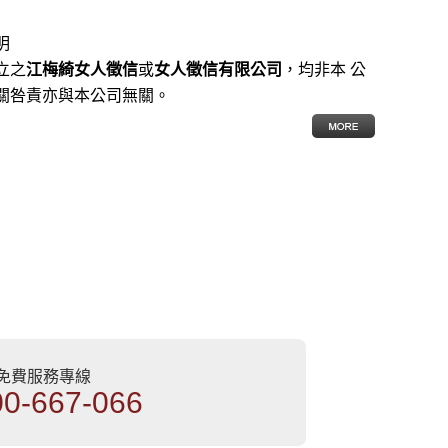
明
立之
江梅綺女人徵信
或
女人徵信有限公司
，均非本 公
關咎責亦與本公司無關。
部免費服務專線
00-667-066