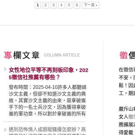
1
2
3
4
5
6
下一頁
女性地位平等不再刻板印象，202
在
徵信
5徵信社推薦有哪些？
不安，
鬆！因
發布時間：2025-04-10許多人都聽過
工，期
沙文主義，但卻不知道沙文主義的典
故，其實沙文主義的由來，是拿破崙
手下的一名士兵沙文，因為獲得拿破
嚴斥山
崙的軍功章，所以對於拿破崙的所有
女人
徵
事蹟和政策產生狂熱崇拜，形成偏執
務擴展
的狀況，所以沙文主義後來就被拿來
遇到恐怖情人或跟蹤騷擾怎麼辦？高
得愛載
暗指偏見和歧視，而且有沙文主義傾