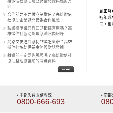
雄徵信社協助建立安全紀錄與應對方
向的人，通常對於自己的國家和民族
向
有超強烈的卓越感，因而瞧不起其他
嚴正聲
合作前要不要做商業徵信？高雄徵信
國家的人，所以沙文主義也廣泛應用
近年成
社協助企業避開錯誤合作風險
在種族歧視的說法，甚至還出現了男
司，相
性沙文…
監護權爭議只靠口頭指控有用嗎？高
雄徵信社協助整理親職照顧紀錄
網路交友遇到感情詐騙怎麼辦？高雄
徵信社協助保留金流與對話證據
離婚前一定要先蒐證嗎？高雄徵信社
協助整理協議前的關鍵資料
▪ 中部免費服務專線
▪ 南
0800-666-693
08