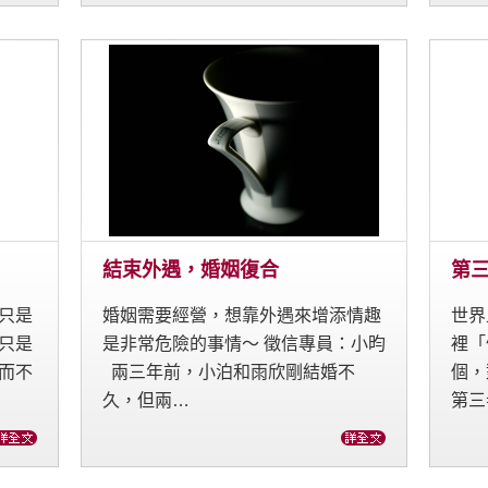
結束外遇，婚姻復合
第
只是
婚姻需要經營，想靠外遇來增添情趣
世界
只是
是非常危險的事情～ 徵信專員：小昀
裡「
而不
兩三年前，小泊和雨欣剛結婚不
個，
久，但兩…
第三