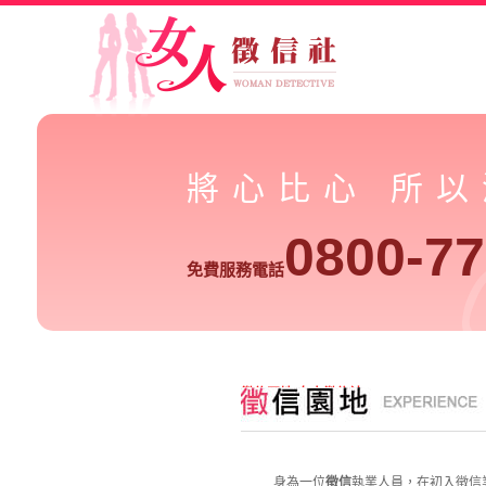
將心比心 所
0800-77
免費服務電話
徵信園地-女人徵信社
身為一位
徵信
執業人員，在初入徵信