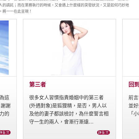
人的請託；而在業務執行的時候，又會遇上什麼樣的突發狀況，又是如何巧妙地
，將一一在此呈現！
第三者
回
為這
很多女人習慣指責婚姻中的第三者
前言
 謝謝
(外遇對象)是狐狸精，是否，男人以
並好
力的
及他的妻子都該檢討，為什麼誓言相
「小
守一生的兩人，會漸行漸遠…