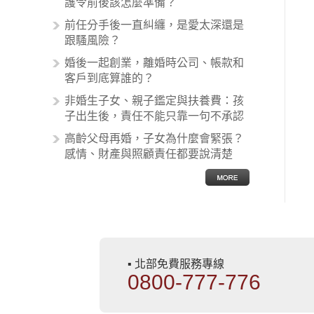
護令前後該怎麼準備？
之間引起的糾紛還是經常發生。很多
前任分手後一直糾纏，是愛太深還是
案例中最後都走向訴訟流程，我們如
跟騷風險？
果不幸遇到相關醫療糾紛時究竟該怎
麼處理呢？醫療糾紛相關的內容其實
婚後一起創業，離婚時公司、帳款和
非常多，有些案例…
客戶到底算誰的？
非婚生子女、親子鑑定與扶養費：孩
子出生後，責任不能只靠一句不承認
高齡父母再婚，子女為什麼會緊張？
感情、財產與照顧責任都要說清楚
▪ 北部免費服務專線
0800-777-776