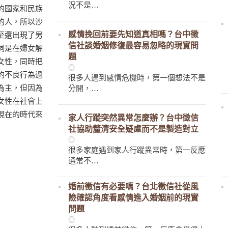
況不是…
的國家和民族
的人，所以沙
感情挽回前要先知道真相嗎？台中徵
至還出現了男
信社談婚姻修復最容易忽略的現實問
詞是在婦女解
題
女性，同時把
◎
的不良行為過
很多人遇到感情危機時，第一個想法不是
為主，但因為
分開，…
女性在社會上
現在的時代來
家人行蹤突然異常怎麼辦？台中徵信
社協助釐清安全疑慮而不是製造對立
◎
很多家庭遇到家人行蹤異常時，第一反應
通常不…
婚前徵信有必要嗎？台北徵信社從風
險確認角度看感情進入婚姻前的現實
問題
◎