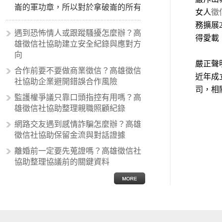
崙的軍功章，所以對於拿破崙的所有
女人
徵
事蹟和政策產生狂熱崇拜，形成偏執
務擴展
的狀況，所以沙文主義後來就被拿來
遇到恐怖情人或跟蹤騷擾怎麼辦？高
得愛載
暗指偏見和歧視，而且有沙文主義傾
雄徵信社協助建立安全紀錄與應對方
向的人，通常對於自己的國家和民族
向
有超強烈的卓越感，因而瞧不起其他
嚴正聲
合作前要不要做商業徵信？高雄徵信
國家的人，所以沙文主義也廣泛應用
近年成
社協助企業避開錯誤合作風險
在種族歧視的說法，甚至還出現了男
司，相
性沙文…
監護權爭議只靠口頭指控有用嗎？高
雄徵信社協助整理親職照顧紀錄
網路交友遇到感情詐騙怎麼辦？高雄
徵信社協助保留金流與對話證據
離婚前一定要先蒐證嗎？高雄徵信社
協助整理協議前的關鍵資料