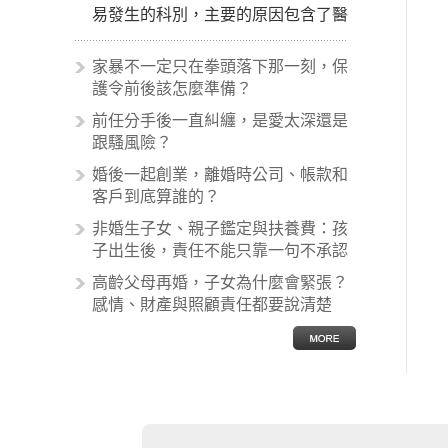
易發生的科別，主要的原因包含了醫
生未盡告知義務、醫療處置疏失、手
術疏失、術後照顧失當、醫療費用的
家暴不一定只在拳頭落下那一刻，保
收取。雖然醫學進步，但醫生與病患
護令前後該怎麼準備？
之間引起的糾紛還是經常發生。很多
前任分手後一直糾纏，是愛太深還是
案例中最後都走向訴訟流程，我們如
跟騷風險？
果不幸遇到相關醫療糾紛時究竟該怎
麼處理呢？醫療糾紛相關的內容其實
婚後一起創業，離婚時公司、帳款和
非常多，有些案例…
客戶到底算誰的？
非婚生子女、親子鑑定與扶養費：孩
子出生後，責任不能只靠一句不承認
高齡父母再婚，子女為什麼會緊張？
感情、財產與照顧責任都要說清楚