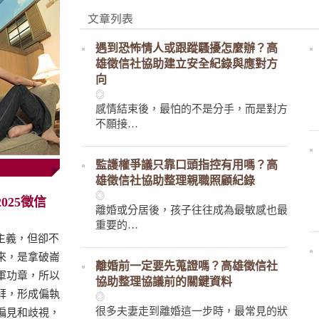
遇到恐怖情人或跟蹤騷擾怎麼辦？高
雄徵信社協助建立安全紀錄與應對方
向
◎
感情結束後，最怕的不是分手，而是對方
不願接…
監護權爭議只靠口頭指控有用嗎？高
雄徵信社協助整理親職照顧紀錄
◎
025徵信
離婚或分居後，孩子往往成為最敏感也最
重要的…
文主義，但卻不
來，是拿破崙
離婚前一定要先蒐證嗎？高雄徵信社
軍功章，所以
協助整理協議前的關鍵資料
拜，形成偏執
◎
很多夫妻走到離婚這一步時，最常見的狀
偏見和歧視，