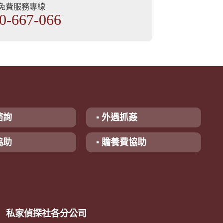
部免費服務專線
0-667-066
諮詢
▪ 外遇抓姦
協助
▪ 贍養費協助
私家偵探社各分公司