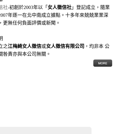
信社
-初創於2003年以「
女人徵信社
」登記成立，隨業
2007年逐一在北中南成立據點。十多年來兢兢業業深
，更無任何負面評價或新聞。
明
立之
江梅綺女人徵信
或
女人徵信有限公司
，均非本 公
關咎責亦與本公司無關。