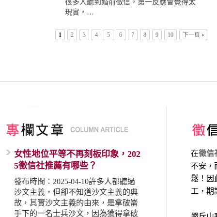
很多人聽到婚前徵信，第一反應會覺得太
現實，…
1
2
3
4
5
6
7
8
9
10
下一頁
女性地位平等不再刻板印象，202
在
徵信
5徵信社推薦有哪些？
不安，
鬆！因
發布時間：2025-04-10許多人都聽過
工，期
沙文主義，但卻不知道沙文主義的典
故，其實沙文主義的由來，是拿破崙
手下的一名士兵沙文，因為獲得拿破
嚴斥山