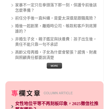
生與病患之間引起的糾紛還是經常發生。很多案
家暴不一定只在拳頭落下那一刻，保護令前後該
例中最後都走向訴訟流程，我們如果不幸遇到相
怎麼準備？
關醫療糾紛時究竟該怎麼處理呢？醫療糾紛相關
前任分手後一直糾纏，是愛太深還是跟騷風險？
的內容其實非常多，有些案例…
婚後一起創業，離婚時公司、帳款和客戶到底算
誰的？
非婚生子女、親子鑑定與扶養費：孩子出生後，
責任不能只靠一句不承認
高齡父母再婚，子女為什麼會緊張？感情、財產
與照顧責任都要說清楚
女性地位平等不再刻板印象，2025徵信社推