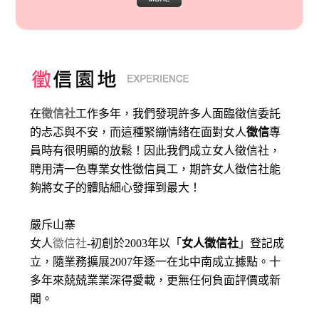
在
徵信社
工作多年，我們發現許多人面臨徵信委託
的忐忑與不安，而這種緊繃情緒在面對女人
徵信
專
員時有很明顯的放鬆！因此我們成立女人徵信社，
聘用清一色專業女性徵信員工，期許女人徵信社能
夠將女子的體貼細心發揮到最大
！
嚴斥山寨
女人
徵信社
-初創於2003年以「
女人徵信社
」登記成
立，隨業務擴展2007年逐一在北中南成立據點。十
多年來兢兢業業深得愛載，更無任何負面評價或新
聞。