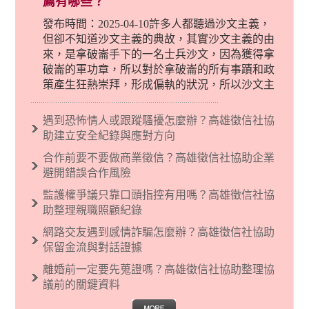
薦有哪些？
發布時間：2025-04-10許多人都聽過沙文主義，
但卻不知道沙文主義的典故，其實沙文主義的由
來，是拿破崙手下的一名士兵沙文，因為獲得拿
破崙的軍功章，所以對於拿破崙的所有事蹟和政
策產生狂熱崇拜，形成偏執的狀況，所以沙文主
義後來就被拿來暗指偏見和歧視，而且有沙文主
義傾向的人，通常對於自己的國家和民族有超強
遇到恐怖情人或跟蹤騷擾怎麼辦？高雄徵信社協
烈的卓越感，因而瞧不起其他國家的人，所以沙
助建立安全紀錄與應對方向
文主義也廣泛應用在種族歧視的說法，甚至還出
合作前要不要做商業徵信？高雄徵信社協助企業
現了男性沙文…
避開錯誤合作風險
監護權爭議只靠口頭指控有用嗎？高雄徵信社協
助整理親職照顧紀錄
網路交友遇到感情詐騙怎麼辦？高雄徵信社協助
保留金流與對話證據
離婚前一定要先蒐證嗎？高雄徵信社協助整理協
議前的關鍵資料