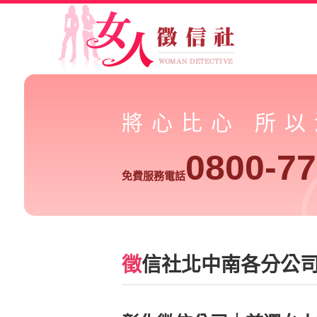
將心比心 所
0800-77
免費服務電話
徵
信社北中南各分公