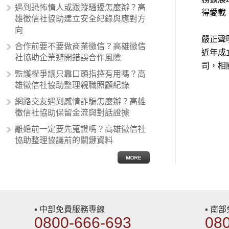
的狀況，所以沙文主義後來就被拿來
遇到恐怖情人或跟蹤騷擾怎麼辦？高
得愛載
暗指偏見和歧視，而且有沙文主義傾
雄徵信社協助建立安全紀錄與應對方
向的人，通常對於自己的國家和民族
向
有超強烈的卓越感，因而瞧不起其他
嚴正聲
合作前要不要做商業徵信？高雄徵信
國家的人，所以沙文主義也廣泛應用
近年成
社協助企業避開錯誤合作風險
在種族歧視的說法，甚至還出現了男
司，相
性沙文…
監護權爭議只靠口頭指控有用嗎？高
雄徵信社協助整理親職照顧紀錄
網路交友遇到感情詐騙怎麼辦？高雄
徵信社協助保留金流與對話證據
離婚前一定要先蒐證嗎？高雄徵信社
協助整理協議前的關鍵資料
▪ 中部免費服務專線
▪ 南
0800-666-693
08