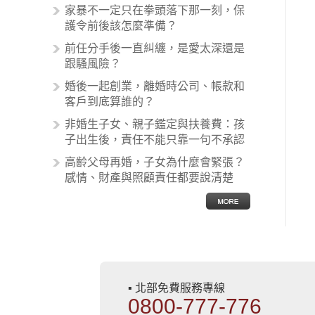
術疏失、術後照顧失當、醫療費用的
家暴不一定只在拳頭落下那一刻，保
收取。雖然醫學進步，但醫生與病患
護令前後該怎麼準備？
之間引起的糾紛還是經常發生。很多
前任分手後一直糾纏，是愛太深還是
案例中最後都走向訴訟流程，我們如
跟騷風險？
果不幸遇到相關醫療糾紛時究竟該怎
麼處理呢？醫療糾紛相關的內容其實
婚後一起創業，離婚時公司、帳款和
非常多，有些案例…
客戶到底算誰的？
非婚生子女、親子鑑定與扶養費：孩
子出生後，責任不能只靠一句不承認
高齡父母再婚，子女為什麼會緊張？
感情、財產與照顧責任都要說清楚
▪ 北部免費服務專線
0800-777-776