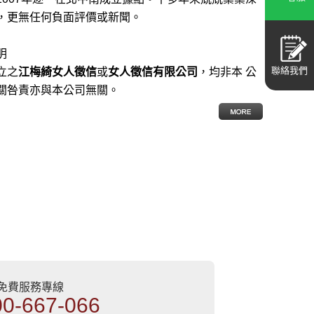
，更無任何負面評價或新聞。
明
聯絡我們
立之
江梅綺女人徵信
或
女人徵信有限公司
，均非本 公
關咎責亦與本公司無關。
部免費服務專線
00-667-066