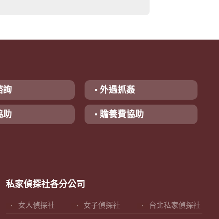
諮詢
▪ 外遇抓姦
協助
▪ 贍養費協助
私家偵探社各分公司
女人偵探社
女子偵探社
台北私家偵探社