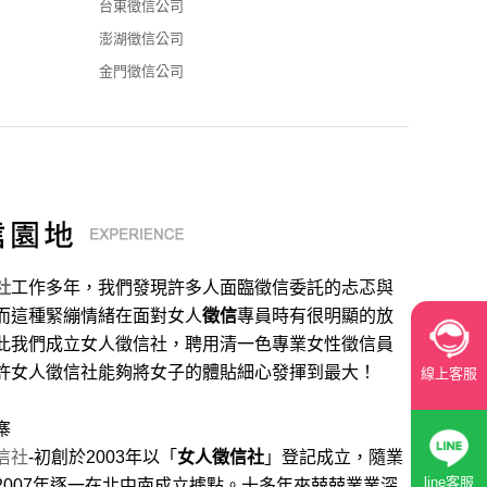
台東徵信公司
澎湖徵信公司
金門徵信公司
社
工作多年，我們發現許多人面臨徵信委託的忐忑與
而這種緊繃情緒在面對女人
徵信
專員時有很明顯的放
此我們成立女人徵信社，聘用清一色專業女性徵信員
許女人徵信社能夠將女子的體貼細心發揮到最大
！
線上客服
寨
信社
-初創於2003年以「
女人徵信社
」登記成立，隨業
line客服
2007年逐一在北中南成立據點。十多年來兢兢業業深