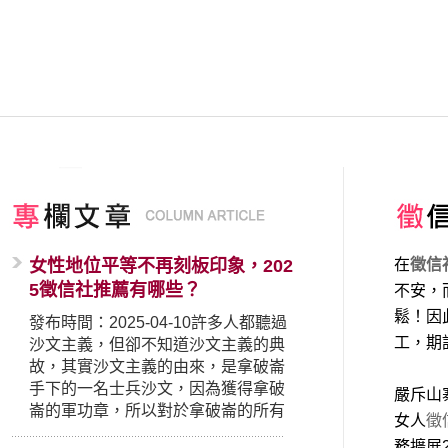
女性地位平等不再刻板印象，202
在
徵信
5徵信社推薦有哪些？
不安，
鬆！因
發布時間：2025-04-10許多人都聽過
工，期
沙文主義，但卻不知道沙文主義的典
故，其實沙文主義的由來，是拿破崙
手下的一名士兵沙文，因為獲得拿破
嚴斥山
崙的軍功章，所以對於拿破崙的所有
女人
徵
事蹟和政策產生狂熱崇拜，形成偏執
務擴展