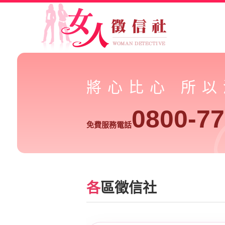
將心比心 所
0800-77
免費服務電話
各
區徵信社