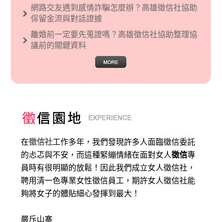
網路交友遇到感情詐騙怎麼辦？高雄徵信社協助
保留金流與對話證據
離婚前一定要先蒐證嗎？高雄徵信社協助整理協
議前的關鍵資料
在
徵信社
工作多年，我們發現許多人面臨徵信委託
的忐忑與不安，而這種緊繃情緒在面對女人
徵信
專
員時有很明顯的放鬆！因此我們成立女人徵信社，
聘用清一色專業女性徵信員工，期許女人徵信社能
夠將女子的體貼細心發揮到最大
！
嚴斥山寨