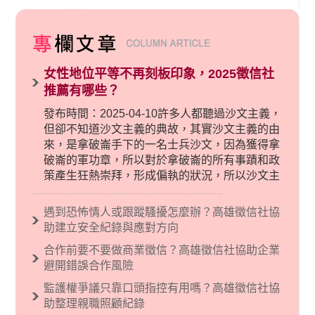
女性地位平等不再刻板印象，2025徵信社
推薦有哪些？
發布時間：2025-04-10許多人都聽過沙文主義，
但卻不知道沙文主義的典故，其實沙文主義的由
來，是拿破崙手下的一名士兵沙文，因為獲得拿
破崙的軍功章，所以對於拿破崙的所有事蹟和政
策產生狂熱崇拜，形成偏執的狀況，所以沙文主
義後來就被拿來暗指偏見和歧視，而且有沙文主
義傾向的人，通常對於自己的國家和民族有超強
遇到恐怖情人或跟蹤騷擾怎麼辦？高雄徵信社協
烈的卓越感，因而瞧不起其他國家的人，所以沙
助建立安全紀錄與應對方向
文主義也廣泛應用在種族歧視的說法，甚至還出
合作前要不要做商業徵信？高雄徵信社協助企業
現了男性沙文…
避開錯誤合作風險
監護權爭議只靠口頭指控有用嗎？高雄徵信社協
助整理親職照顧紀錄