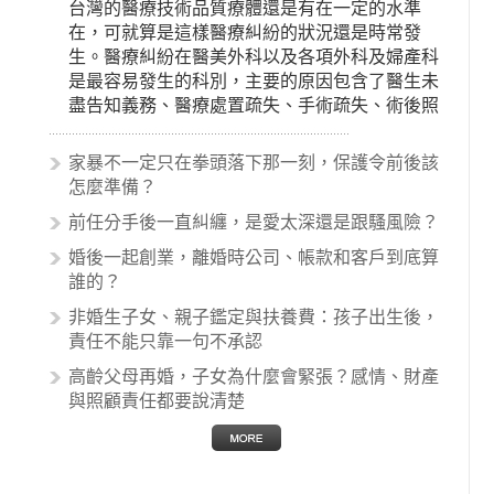
台灣的醫療技術品質療體還是有在一定的水準
在，可就算是這樣醫療糾紛的狀況還是時常發
生。醫療糾紛在醫美外科以及各項外科及婦產科
是最容易發生的科別，主要的原因包含了醫生未
盡告知義務、醫療處置疏失、手術疏失、術後照
顧失當、醫療費用的收取。雖然醫學進步，但醫
生與病患之間引起的糾紛還是經常發生。很多案
家暴不一定只在拳頭落下那一刻，保護令前後該
例中最後都走向訴訟流程，我們如果不幸遇到相
怎麼準備？
關醫療糾紛時究竟該怎麼處理呢？醫療糾紛相關
前任分手後一直糾纏，是愛太深還是跟騷風險？
的內容其實非常多，有些案例…
婚後一起創業，離婚時公司、帳款和客戶到底算
誰的？
非婚生子女、親子鑑定與扶養費：孩子出生後，
責任不能只靠一句不承認
高齡父母再婚，子女為什麼會緊張？感情、財產
與照顧責任都要說清楚