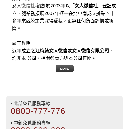
女人
徵信社
-初創於2003年以「
女人徵信社
」登記成
立，隨業務擴展2007年逐一在北中南成立據點。十
多年來兢兢業業深得愛載，更無任何負面評價或新
聞。
嚴正聲明
近年成立之
江梅綺女人徵信
或
女人徵信有限公司
，
均非本 公司，相關咎責亦與本公司無關。
▪ 北部免費服務專線
0800-777-776
▪ 中部免費服務專線