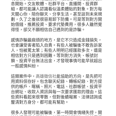
息開始。交友軟體、社群平台、直播間、投資群
組，都可能讓人認識看似溫柔體貼的對象。對方每
天關心你、陪你聊天、分享生活，甚至談到未來規
劃，久了之後就很容易卸下防備。可是等到對方開
始借錢、推薦投資、要求代墊費用，很多人雖然覺
得怪，卻又不願相信自己遇到的是詐騙。
感情詐騙最麻煩的地方，是它不只造成金錢損失，
也會讓受害者陷入自責。有些人被騙後不敢告訴家
人，怕被罵太笨；有些人明明已經匯款多次，還是
相信對方只是遇到困難。等到對方消失、帳號封
鎖、投資平台無法出金，才發現事情可能早就超出
一般感情糾紛。
這類案件中，
高雄徵信社
能協助的方向，是先把可
用資料保存好。包含聊天紀錄、轉帳紀錄、對方提
供的帳戶、暱稱、照片、電話、社群帳號、投資平
台網址、收款人資訊與每一次要求匯款的理由。這
些資料看起來很零散，但對後續報案、法律諮詢或
釐清對方身分，都可能有幫助。
很多人發現可能被騙後，第一時間會情緒失控，開