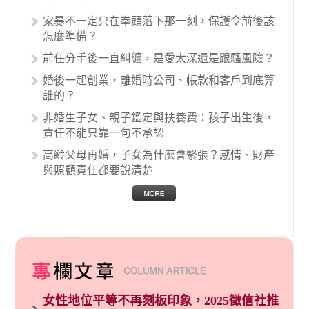
顧失當、醫療費用的收取。雖然醫學進步，但醫
生與病患之間引起的糾紛還是經常發生。很多案
家暴不一定只在拳頭落下那一刻，保護令前後該
例中最後都走向訴訟流程，我們如果不幸遇到相
怎麼準備？
關醫療糾紛時究竟該怎麼處理呢？醫療糾紛相關
前任分手後一直糾纏，是愛太深還是跟騷風險？
的內容其實非常多，有些案例…
婚後一起創業，離婚時公司、帳款和客戶到底算
誰的？
非婚生子女、親子鑑定與扶養費：孩子出生後，
責任不能只靠一句不承認
高齡父母再婚，子女為什麼會緊張？感情、財產
與照顧責任都要說清楚
女性地位平等不再刻板印象，2025徵信社推