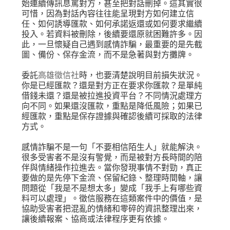
始連續傳訊息罵對方，甚至把對話刪掉。這其實很
可惜，因為對話內容往往能呈現對方如何建立信
任、如何誘導匯款、如何承諾返還或如何要求繼續
投入。若資料被刪除，後續要還原就困難許多。因
此，一旦懷疑自己遇到感情詐騙，最重要的是先截
圖、備份、保存金流，而不是急著與對方攤牌。
委託
高雄徵信社
時，也要清楚說明目前損失狀況。
你是已經匯款？還是對方正在要求你匯款？是單純
借錢未還？還是被拉進投資平台？不同情況處理方
向不同。如果還沒匯款，重點是降低風險；如果已
經匯款，重點是保存證據與確認後續可採取的法律
方式。
感情詐騙不是一句「不要相信陌生人」就能解決。
很多受害者不是沒有警覺，而是被對方長時間的陪
伴與情緒操作拉進去。當你發現事情不對勁，真正
要做的是先停下金流、保留紀錄、整理時間軸，讓
問題從「我是不是想太多」變成「我手上有哪些資
料可以處理」。徵信服務在這類案件中的價值，是
協助受害者把混亂的情緒和零碎的資訊整理出來，
讓後續報案、協商或法律程序更有依據。