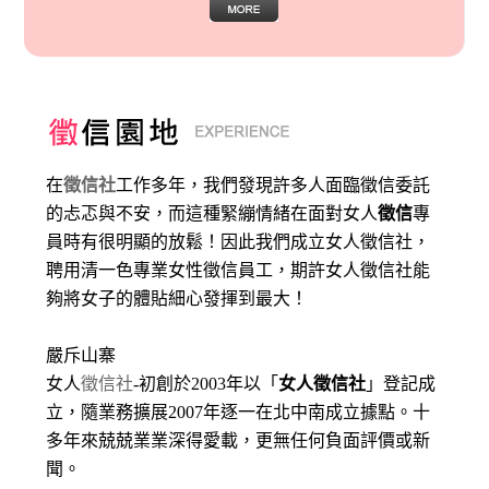
在
徵信社
工作多年，我們發現許多人面臨徵信委託
的忐忑與不安，而這種緊繃情緒在面對女人
徵信
專
員時有很明顯的放鬆！因此我們成立女人徵信社，
聘用清一色專業女性徵信員工，期許女人徵信社能
夠將女子的體貼細心發揮到最大
！
嚴斥山寨
女人
徵信社
-初創於2003年以「
女人徵信社
」登記成
立，隨業務擴展2007年逐一在北中南成立據點。十
多年來兢兢業業深得愛載，更無任何負面評價或新
聞。