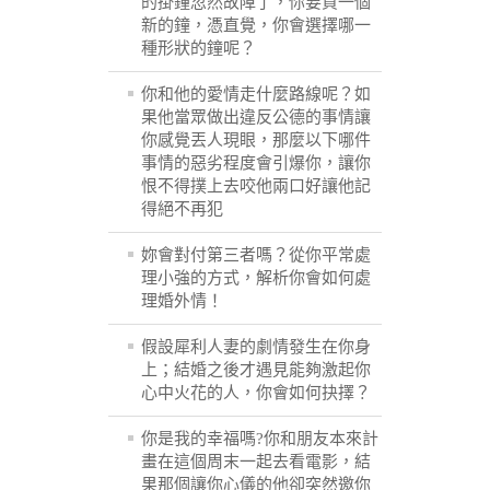
的掛鐘忽然故障了，你要買一個
新的鐘，憑直覺，你會選擇哪一
種形狀的鐘呢？
你和他的愛情走什麼路線呢？如
果他當眾做出違反公德的事情讓
你感覺丟人現眼，那麼以下哪件
事情的惡劣程度會引爆你，讓你
恨不得撲上去咬他兩口好讓他記
得絕不再犯
妳會對付第三者嗎？從你平常處
理小強的方式，解析你會如何處
理婚外情！
假設犀利人妻的劇情發生在你身
上；結婚之後才遇見能夠激起你
心中火花的人，你會如何抉擇？
你是我的幸福嗎?你和朋友本來計
畫在這個周末一起去看電影，結
果那個讓你心儀的他卻突然邀你