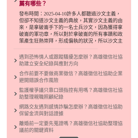
薦有哪些？
發布時間：2025-04-10許多人都聽過沙文主義，
但卻不知道沙文主義的典故，其實沙文主義的由
來，是拿破崙手下的一名士兵沙文，因為獲得拿
破崙的軍功章，所以對於拿破崙的所有事蹟和政
策產生狂熱崇拜，形成偏執的狀況，所以沙文主
義後來就被拿來暗指偏見和歧視，而且有沙文主
義傾向的人，通常對於自己的國家和民族有超強
遇到恐怖情人或跟蹤騷擾怎麼辦？高雄徵信社協
烈的卓越感，因而瞧不起其他國家的人，所以沙
助建立安全紀錄與應對方向
文主義也廣泛應用在種族歧視的說法，甚至還出
合作前要不要做商業徵信？高雄徵信社協助企業
現了男性沙文…
避開錯誤合作風險
監護權爭議只靠口頭指控有用嗎？高雄徵信社協
助整理親職照顧紀錄
網路交友遇到感情詐騙怎麼辦？高雄徵信社協助
保留金流與對話證據
離婚前一定要先蒐證嗎？高雄徵信社協助整理協
議前的關鍵資料