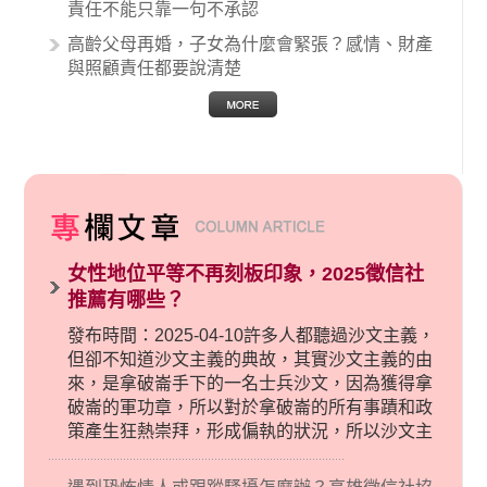
責任不能只靠一句不承認
高齡父母再婚，子女為什麼會緊張？感情、財產
與照顧責任都要說清楚
女性地位平等不再刻板印象，2025徵信社
推薦有哪些？
發布時間：2025-04-10許多人都聽過沙文主義，
但卻不知道沙文主義的典故，其實沙文主義的由
來，是拿破崙手下的一名士兵沙文，因為獲得拿
破崙的軍功章，所以對於拿破崙的所有事蹟和政
策產生狂熱崇拜，形成偏執的狀況，所以沙文主
義後來就被拿來暗指偏見和歧視，而且有沙文主
義傾向的人，通常對於自己的國家和民族有超強