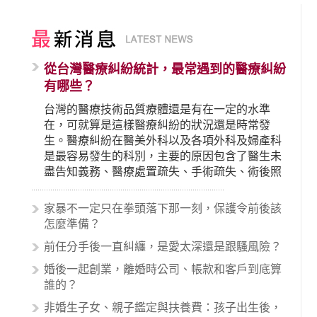
從台灣醫療糾紛統計，最常遇到的醫療糾紛
有哪些？
台灣的醫療技術品質療體還是有在一定的水準
在，可就算是這樣醫療糾紛的狀況還是時常發
生。醫療糾紛在醫美外科以及各項外科及婦產科
是最容易發生的科別，主要的原因包含了醫生未
盡告知義務、醫療處置疏失、手術疏失、術後照
顧失當、醫療費用的收取。雖然醫學進步，但醫
生與病患之間引起的糾紛還是經常發生。很多案
家暴不一定只在拳頭落下那一刻，保護令前後該
例中最後都走向訴訟流程，我們如果不幸遇到相
怎麼準備？
關醫療糾紛時究竟該怎麼處理呢？醫療糾紛相關
前任分手後一直糾纏，是愛太深還是跟騷風險？
的內容其實非常多，有些案例…
婚後一起創業，離婚時公司、帳款和客戶到底算
誰的？
非婚生子女、親子鑑定與扶養費：孩子出生後，