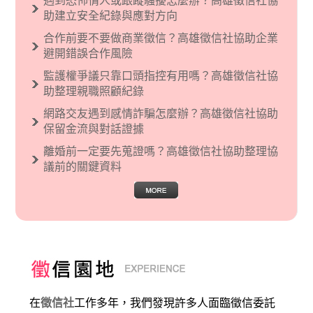
遇到恐怖情人或跟蹤騷擾怎麼辦？高雄徵信社協
烈的卓越感，因而瞧不起其他國家的人，所以沙
助建立安全紀錄與應對方向
文主義也廣泛應用在種族歧視的說法，甚至還出
合作前要不要做商業徵信？高雄徵信社協助企業
現了男性沙文…
避開錯誤合作風險
監護權爭議只靠口頭指控有用嗎？高雄徵信社協
助整理親職照顧紀錄
網路交友遇到感情詐騙怎麼辦？高雄徵信社協助
保留金流與對話證據
離婚前一定要先蒐證嗎？高雄徵信社協助整理協
議前的關鍵資料
在
徵信社
工作多年，我們發現許多人面臨徵信委託