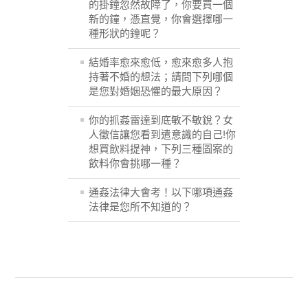
的掛鐘忽然故障了，你要買一個
新的鐘，憑直覺，你會選擇哪一
種形狀的鐘呢？
結婚率愈來愈低，愈來愈多人抱
持著不婚的想法；請問下列哪個
是您對婚姻恐懼的最大原因？
你的抓姦雷達到底敏不敏銳？女
人徵信讓您看到遣意識的自己!你
想買飲料提神，下列三種圖案的
飲料你會挑哪一種？
通姦法律大會考！以下哪項通姦
法律是您所不知道的？