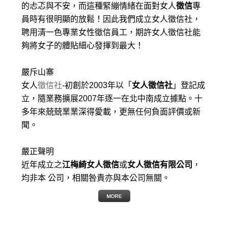
的忐忑與不安，而這種緊繃情緒在面對女人
徵信
專
員時有很明顯的放鬆！因此我們成立女人徵信社，
聘用清一色專業女性徵信員工，期許女人徵信社能
夠將女子的體貼細心發揮到最大
！
嚴斥山寨
女人
徵信社
-初創於2003年以「
女人徵信社
」登記成
立，隨業務擴展2007年逐一在北中南成立據點。十
多年來兢兢業業深得愛載，更無任何負面評價或新
聞。
嚴正聲明
近年成立之
江梅綺女人徵信
或
女人徵信有限公司
，
均非本 公司，相關咎責亦與本公司無關。