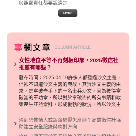
與照顧責任都要說清楚
女性地位平等不再刻板印象，2025徵信社
推薦有哪些？
發布時間：2025-04-10許多人都聽過沙文主義，
但卻不知道沙文主義的典故，其實沙文主義的由
來，是拿破崙手下的一名士兵沙文，因為獲得拿
破崙的軍功章，所以對於拿破崙的所有事蹟和政
策產生狂熱崇拜，形成偏執的狀況，所以沙文主
義後來就被拿來暗指偏見和歧視，而且有沙文主
義傾向的人，通常對於自己的國家和民族有超強
遇到恐怖情人或跟蹤騷擾怎麼辦？高雄徵信社協
烈的卓越感，因而瞧不起其他國家的人，所以沙
助建立安全紀錄與應對方向
文主義也廣泛應用在種族歧視的說法，甚至還出