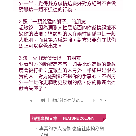
外一半，覺得雙方感情這麼好對方絕對不會做
劈腿這一類不道德的行為。
2.選「一頭兇猛的獅子」的朋友
超敏銳！因為洞悉人性黑暗面的你姦情絕逃不
過你的法眼：這類型的人在兩性關係中比一般
人聰明，而且第六感超強，對方只要有異狀你
馬上可以察覺出來。
3.選「火山爆發情境」的朋友
要看對方的騙術高不高，如果比你高你的敏銳
度會被打折：這類型的人另外一半如果是很老
實的人，對方絕對逃不過你的手掌心，不過另
外一半比你更聰明更狡猾的話，你的抓姦雷達
就會失靈了。
上一則
徵信社熱門話題
下一則
專業的尋人技術 徵信社能夠為您
呈現