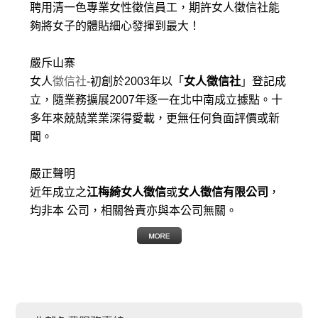
聘用清一色專業女性徵信員工，期許女人徵信社能
夠將女子的體貼細心發揮到最大
！
嚴斥山寨
女人
徵信社
-初創於2003年以「
女人徵信社
」登記成
立，隨業務擴展2007年逐一在北中南成立據點。十
多年來兢兢業業深得愛載，更無任何負面評價或新
聞。
嚴正聲明
近年成立之
江梅綺女人徵信
或
女人徵信有限公司
，
均非本 公司，相關咎責亦與本公司無關。