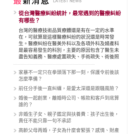
從台灣醫療糾紛統計，最常遇到的醫療糾紛
有哪些？
台灣的醫療技術品質療體還是有在一定的水準
在，可就算是這樣醫療糾紛的狀況還是時常發
生。醫療糾紛在醫美外科以及各項外科及婦產科
是最容易發生的科別，主要的原因包含了醫生未
盡告知義務、醫療處置疏失、手術疏失、術後照
顧失當、醫療費用的收取。雖然醫學進步，但醫
生與病患之間引起的糾紛還是經常發生。很多案
家暴不一定只在拳頭落下那一刻，保護令前後該
例中最後都走向訴訟流程，我們如果不幸遇到相
怎麼準備？
關醫療糾紛時究竟該怎麼處理呢？醫療糾紛相關
前任分手後一直糾纏，是愛太深還是跟騷風險？
的內容其實非常多，有些案例…
婚後一起創業，離婚時公司、帳款和客戶到底算
誰的？
非婚生子女、親子鑑定與扶養費：孩子出生後，
責任不能只靠一句不承認
高齡父母再婚，子女為什麼會緊張？感情、財產