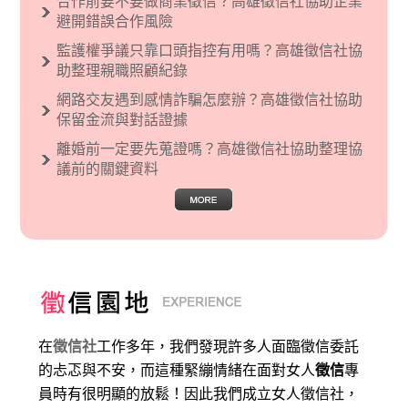
合作前要不要做商業徵信？高雄徵信社協助企業
現了男性沙文…
避開錯誤合作風險
監護權爭議只靠口頭指控有用嗎？高雄徵信社協
助整理親職照顧紀錄
網路交友遇到感情詐騙怎麼辦？高雄徵信社協助
保留金流與對話證據
離婚前一定要先蒐證嗎？高雄徵信社協助整理協
議前的關鍵資料
在
徵信社
工作多年，我們發現許多人面臨徵信委託
的忐忑與不安，而這種緊繃情緒在面對女人
徵信
專
員時有很明顯的放鬆！因此我們成立女人徵信社，