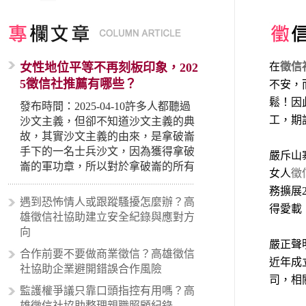
女性地位平等不再刻板印象，202
在
徵信
5徵信社推薦有哪些？
不安，
鬆！因
發布時間：2025-04-10許多人都聽過
工，期
沙文主義，但卻不知道沙文主義的典
故，其實沙文主義的由來，是拿破崙
手下的一名士兵沙文，因為獲得拿破
嚴斥山
崙的軍功章，所以對於拿破崙的所有
女人
徵
事蹟和政策產生狂熱崇拜，形成偏執
務擴展
的狀況，所以沙文主義後來就被拿來
遇到恐怖情人或跟蹤騷擾怎麼辦？高
得愛載
暗指偏見和歧視，而且有沙文主義傾
雄徵信社協助建立安全紀錄與應對方
向的人，通常對於自己的國家和民族
向
有超強烈的卓越感，因而瞧不起其他
嚴正聲
合作前要不要做商業徵信？高雄徵信
國家的人，所以沙文主義也廣泛應用
近年成
社協助企業避開錯誤合作風險
在種族歧視的說法，甚至還出現了男
司，相
性沙文…
監護權爭議只靠口頭指控有用嗎？高
雄徵信社協助整理親職照顧紀錄