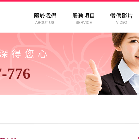
以深得您心
7-776