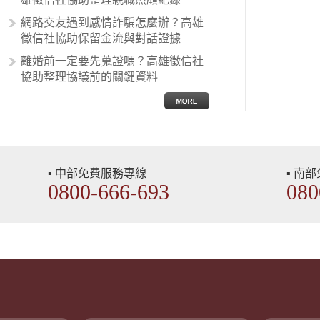
網路交友遇到感情詐騙怎麼辦？高雄
徵信社協助保留金流與對話證據
離婚前一定要先蒐證嗎？高雄徵信社
協助整理協議前的關鍵資料
▪ 中部免費服務專線
▪ 南
0800-666-693
080