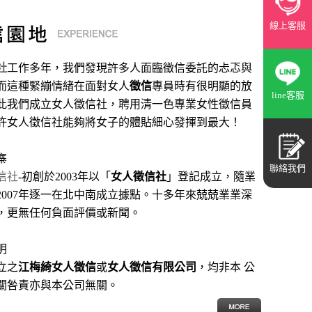
線上客服
社
工作多年，我們發現許多人面臨徵信委託的忐忑與
而這種緊繃情緒在面對女人
徵信
專員時有很明顯的放
line客服
此我們成立女人徵信社，聘用清一色專業女性徵信員
許女人徵信社能夠將女子的體貼細心發揮到最大
！
寨
聯絡我們
信社
-初創於2003年以「
女人徵信社
」登記成立，隨業
2007年逐一在北中南成立據點。十多年來兢兢業業深
，更無任何負面評價或新聞。
明
立之
江梅綺女人徵信
或
女人徵信有限公司
，均非本 公
關咎責亦與本公司無關。