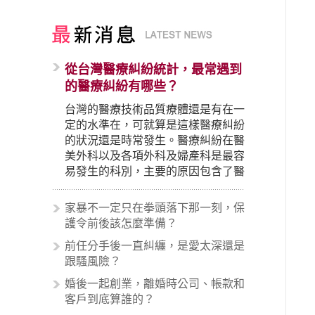
從台灣醫療糾紛統計，最常遇到
的醫療糾紛有哪些？
台灣的醫療技術品質療體還是有在一
定的水準在，可就算是這樣醫療糾紛
的狀況還是時常發生。醫療糾紛在醫
美外科以及各項外科及婦產科是最容
易發生的科別，主要的原因包含了醫
生未盡告知義務、醫療處置疏失、手
術疏失、術後照顧失當、醫療費用的
家暴不一定只在拳頭落下那一刻，保
收取。雖然醫學進步，但醫生與病患
護令前後該怎麼準備？
之間引起的糾紛還是經常發生。很多
前任分手後一直糾纏，是愛太深還是
案例中最後都走向訴訟流程，我們如
跟騷風險？
果不幸遇到相關醫療糾紛時究竟該怎
麼處理呢？醫療糾紛相關的內容其實
婚後一起創業，離婚時公司、帳款和
非常多，有些案例…
客戶到底算誰的？