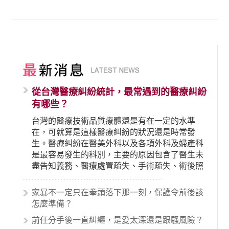
從台灣醫療糾紛統計，最常遇到的醫療糾紛
有哪些？
台灣的醫療技術品質療體還是有在一定的水準
在，可就算是這樣醫療糾紛的狀況還是時常發
生。醫療糾紛在醫美外科以及各項外科及婦產科
是最容易發生的科別，主要的原因包含了醫生未
盡告知義務、醫療處置疏失、手術疏失、術後照
顧失當、醫療費用的收取。雖然醫學進步，但醫
生與病患之間引起的糾紛還是經常發生。很多案
家暴不一定只在拳頭落下那一刻，保護令前後該
例中最後都走向訴訟流程，我們如果不幸遇到相
怎麼準備？
關醫療糾紛時究竟該怎麼處理呢？醫療糾紛相關
前任分手後一直糾纏，是愛太深還是跟騷風險？
的內容其實非常多，有些案例…