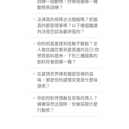
訓練一個動物，你會挑選哪一種
動物來訓練？
法律真的保障合法婚姻嗎？抓猴
真的那麼簡單嗎？以下哪個離譜
判決是您認為最誇張的？
你的抓姦雷達到底敏不敏銳？女
人徵信讓您看到遣意識的自己!你
想買飲料提神，下列三種圖案的
飲料你會挑哪一種？
在感情世界裡有酸甜苦辣的滋
味，那麼你的感情究竟是什麼味
道呢？
你如何對待情敵及背叛的情人？
蟑螂突然出現時，你會採取什麼
行動呢？