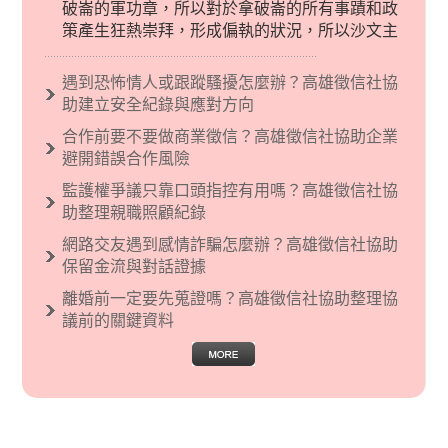
破崙的軍功章，所以對於拿破崙的所有事蹟和政
策產生狂熱崇拜，形成偏執的狀況，所以沙文主
義後來就被拿來暗指偏見和歧視，而且有沙文主
義傾向的人，通常對於自己的國家和民族有超強
遇到恐怖情人或跟蹤騷擾怎麼辦？高雄徵信社協
烈的卓越感，因而瞧不起其他國家的人，所以沙
助建立安全紀錄與應對方向
文主義也廣泛應用在種族歧視的說法，甚至還出
合作前要不要做商業徵信？高雄徵信社協助企業
現了男性沙文…
避開錯誤合作風險
監護權爭議只靠口頭指控有用嗎？高雄徵信社協
助整理親職照顧紀錄
網路交友遇到感情詐騙怎麼辦？高雄徵信社協助
保留金流與對話證據
離婚前一定要先蒐證嗎？高雄徵信社協助整理協
議前的關鍵資料