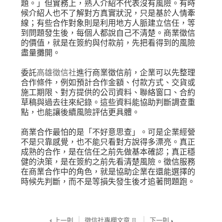
題。」但實務上，熟人介紹不代表沒有風險。有時
候介紹人也不了解對方真實狀況，只是基於人情牽
線；有些合作對象則是利用地方人脈建立信任，等
到問題發生後，每個人都說自己不清楚。商業徵信
的價值，就是在簽約與付款前，先把看得到的風險
盡量攤開。
委託
高雄徵信社
進行商業徵信前，企業可以先整理
合作條件，例如預計合作金額、付款方式、交貨或
施工期限、對方提供的公司資料、聯絡窗口、合約
草稿與過去往來紀錄。這些資料能協助判斷調查重
點，也能讓後續風險評估更具體。
商業合作最怕的是「不好意思查」。可是企業經營
不是只靠感覺，也不能只看對方說得多漂亮。真正
成熟的合作，是在信任之前先做基本確認；真正穩
健的決策，是在簽約之前先看清楚風險。徵信服務
在商業合作中的角色，就是協助企業在還能選擇的
時候先判斷，而不是等損失發生後才追著問題跑。
上一則
徵信社專欄文章
下一則