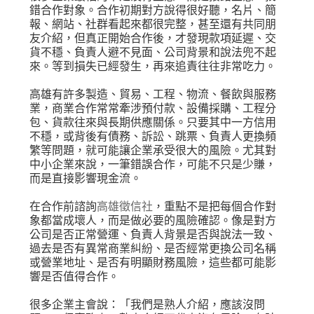
錯合作對象。合作初期對方說得很好聽，名片、簡
報、網站、社群看起來都很完整，甚至還有共同朋
友介紹，但真正開始合作後，才發現款項延遲、交
貨不穩、負責人避不見面、公司背景和說法兜不起
來。等到損失已經發生，再來追責往往非常吃力。
高雄有許多製造、貿易、工程、物流、餐飲與服務
業，商業合作常常牽涉預付款、設備採購、工程分
包、貨款往來與長期供應關係。只要其中一方信用
不穩，或背後有債務、訴訟、跳票、負責人更換頻
繁等問題，就可能讓企業承受很大的風險。尤其對
中小企業來說，一筆錯誤合作，可能不只是少賺，
而是直接影響現金流。
在合作前諮詢
高雄徵信社
，重點不是把每個合作對
象都當成壞人，而是做必要的風險確認。像是對方
公司是否正常營運、負責人背景是否與說法一致、
過去是否有異常商業糾紛、是否經常更換公司名稱
或營業地址、是否有明顯財務風險，這些都可能影
響是否值得合作。
很多企業主會說：「我們是熟人介紹，應該沒問