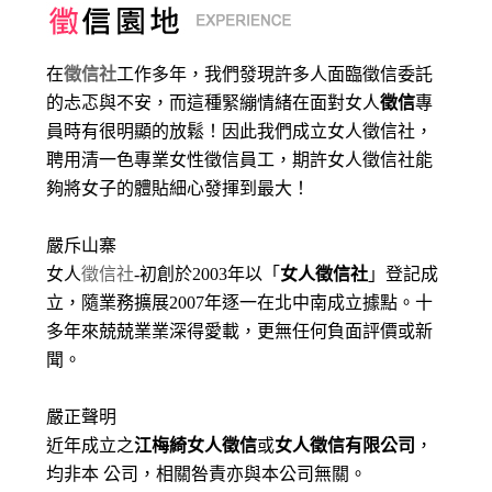
在
徵信社
工作多年，我們發現許多人面臨徵信委託
的忐忑與不安，而這種緊繃情緒在面對女人
徵信
專
員時有很明顯的放鬆！因此我們成立女人徵信社，
聘用清一色專業女性徵信員工，期許女人徵信社能
夠將女子的體貼細心發揮到最大
！
嚴斥山寨
女人
徵信社
-初創於2003年以「
女人徵信社
」登記成
立，隨業務擴展2007年逐一在北中南成立據點。十
多年來兢兢業業深得愛載，更無任何負面評價或新
聞。
嚴正聲明
近年成立之
江梅綺女人徵信
或
女人徵信有限公司
，
均非本 公司，相關咎責亦與本公司無關。