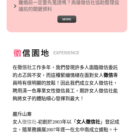
離婚前一定要先蒐證嗎？高雄徵信社協助整理協
議前的關鍵資料
在
徵信社
工作多年，我們發現許多人面臨徵信委託
的忐忑與不安，而這種緊繃情緒在面對女人
徵信
專
員時有很明顯的放鬆！因此我們成立女人徵信社，
聘用清一色專業女性徵信員工，期許女人徵信社能
夠將女子的體貼細心發揮到最大
！
嚴斥山寨
女人
徵信社
-初創於2003年以「
女人徵信社
」登記成
立，隨業務擴展2007年逐一在北中南成立據點。十