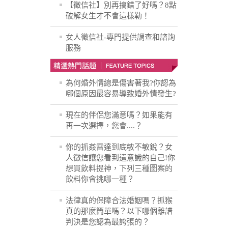
【徵信社】別再搞錯了好嗎？8點
破解女生才不會這樣勒！
女人徵信社-專門提供調查和諮詢
服務
為何婚外情總是傷害著我?你認為
哪個原因最容易導致婚外情發生?
現在的伴侶您滿意嗎？如果能有
再一次選擇，您會....？
你的抓姦雷達到底敏不敏銳？女
人徵信讓您看到遣意識的自己!你
想買飲料提神，下列三種圖案的
飲料你會挑哪一種？
法律真的保障合法婚姻嗎？抓猴
真的那麼簡單嗎？以下哪個離譜
判決是您認為最誇張的？