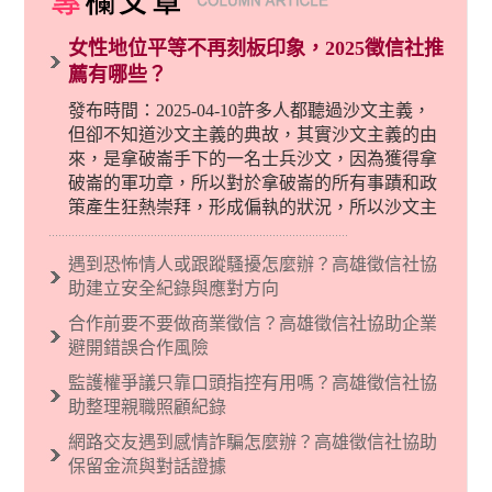
女性地位平等不再刻板印象，2025徵信社推
薦有哪些？
發布時間：2025-04-10許多人都聽過沙文主義，
但卻不知道沙文主義的典故，其實沙文主義的由
來，是拿破崙手下的一名士兵沙文，因為獲得拿
破崙的軍功章，所以對於拿破崙的所有事蹟和政
策產生狂熱崇拜，形成偏執的狀況，所以沙文主
義後來就被拿來暗指偏見和歧視，而且有沙文主
義傾向的人，通常對於自己的國家和民族有超強
遇到恐怖情人或跟蹤騷擾怎麼辦？高雄徵信社協
烈的卓越感，因而瞧不起其他國家的人，所以沙
助建立安全紀錄與應對方向
文主義也廣泛應用在種族歧視的說法，甚至還出
合作前要不要做商業徵信？高雄徵信社協助企業
現了男性沙文…
避開錯誤合作風險
監護權爭議只靠口頭指控有用嗎？高雄徵信社協
助整理親職照顧紀錄
網路交友遇到感情詐騙怎麼辦？高雄徵信社協助
保留金流與對話證據