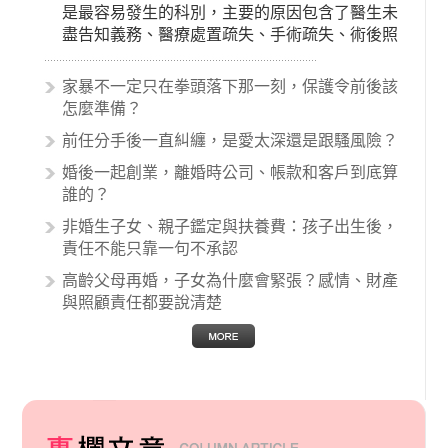
是最容易發生的科別，主要的原因包含了醫生未
盡告知義務、醫療處置疏失、手術疏失、術後照
顧失當、醫療費用的收取。雖然醫學進步，但醫
生與病患之間引起的糾紛還是經常發生。很多案
家暴不一定只在拳頭落下那一刻，保護令前後該
例中最後都走向訴訟流程，我們如果不幸遇到相
怎麼準備？
關醫療糾紛時究竟該怎麼處理呢？醫療糾紛相關
前任分手後一直糾纏，是愛太深還是跟騷風險？
的內容其實非常多，有些案例…
婚後一起創業，離婚時公司、帳款和客戶到底算
誰的？
非婚生子女、親子鑑定與扶養費：孩子出生後，
責任不能只靠一句不承認
高齡父母再婚，子女為什麼會緊張？感情、財產
與照顧責任都要說清楚