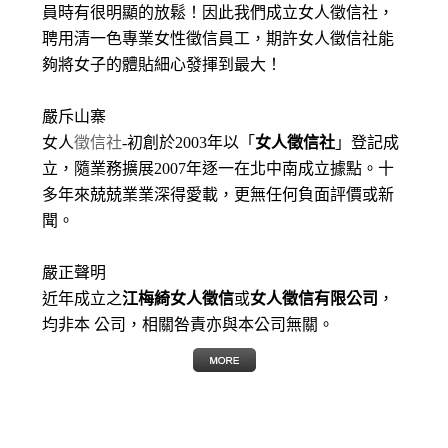
員時有很明顯的放鬆！因此我們成立女人徵信社，
聘用清一色專業女性徵信員工，期許女人徵信社能
夠將女子的體貼細心發揮到最大
！
嚴斥山寨
女人
徵信社
-初創於2003年以「
女人徵信社
」登記成
立，隨業務擴展2007年逐一在北中南成立據點。十
多年來兢兢業業深得愛載，更無任何負面評價或新
聞。
嚴正聲明
近年成立之
江梅綺女人徵信
或
女人徵信有限公司
，
均非本 公司，相關咎責亦與本公司無關。