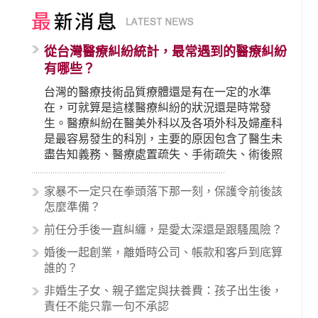
從台灣醫療糾紛統計，最常遇到的醫療糾紛
有哪些？
台灣的醫療技術品質療體還是有在一定的水準
在，可就算是這樣醫療糾紛的狀況還是時常發
生。醫療糾紛在醫美外科以及各項外科及婦產科
是最容易發生的科別，主要的原因包含了醫生未
盡告知義務、醫療處置疏失、手術疏失、術後照
顧失當、醫療費用的收取。雖然醫學進步，但醫
生與病患之間引起的糾紛還是經常發生。很多案
家暴不一定只在拳頭落下那一刻，保護令前後該
例中最後都走向訴訟流程，我們如果不幸遇到相
怎麼準備？
關醫療糾紛時究竟該怎麼處理呢？醫療糾紛相關
前任分手後一直糾纏，是愛太深還是跟騷風險？
的內容其實非常多，有些案例…
婚後一起創業，離婚時公司、帳款和客戶到底算
誰的？
非婚生子女、親子鑑定與扶養費：孩子出生後，
責任不能只靠一句不承認