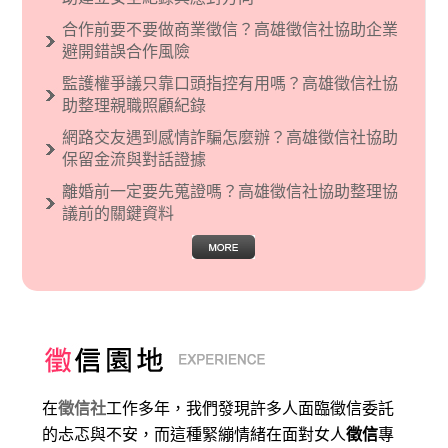
文主義也廣泛應用在種族歧視的說法，甚至還出
合作前要不要做商業徵信？高雄徵信社協助企業
現了男性沙文…
避開錯誤合作風險
監護權爭議只靠口頭指控有用嗎？高雄徵信社協
助整理親職照顧紀錄
網路交友遇到感情詐騙怎麼辦？高雄徵信社協助
保留金流與對話證據
離婚前一定要先蒐證嗎？高雄徵信社協助整理協
議前的關鍵資料
在
徵信社
工作多年，我們發現許多人面臨徵信委託
的忐忑與不安，而這種緊繃情緒在面對女人
徵信
專