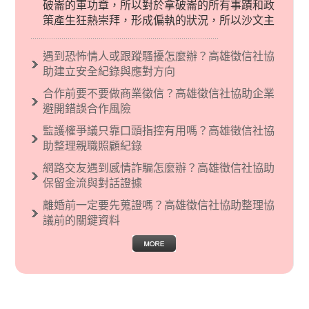
破崙的軍功章，所以對於拿破崙的所有事蹟和政
策產生狂熱崇拜，形成偏執的狀況，所以沙文主
義後來就被拿來暗指偏見和歧視，而且有沙文主
義傾向的人，通常對於自己的國家和民族有超強
遇到恐怖情人或跟蹤騷擾怎麼辦？高雄徵信社協
烈的卓越感，因而瞧不起其他國家的人，所以沙
助建立安全紀錄與應對方向
文主義也廣泛應用在種族歧視的說法，甚至還出
合作前要不要做商業徵信？高雄徵信社協助企業
現了男性沙文…
避開錯誤合作風險
監護權爭議只靠口頭指控有用嗎？高雄徵信社協
助整理親職照顧紀錄
網路交友遇到感情詐騙怎麼辦？高雄徵信社協助
保留金流與對話證據
離婚前一定要先蒐證嗎？高雄徵信社協助整理協
議前的關鍵資料