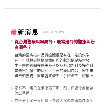
從台灣醫療糾紛統計，最常遇到的醫療糾紛
有哪些？
台灣的醫療技術品質療體還是有在一定的水準
在，可就算是這樣醫療糾紛的狀況還是時常發
生。醫療糾紛在醫美外科以及各項外科及婦產科
是最容易發生的科別，主要的原因包含了醫生未
盡告知義務、醫療處置疏失、手術疏失、術後照
顧失當、醫療費用的收取。雖然醫學進步，但醫
生與病患之間引起的糾紛還是經常發生。很多案
家暴不一定只在拳頭落下那一刻，保護令前後該
例中最後都走向訴訟流程，我們如果不幸遇到相
怎麼準備？
關醫療糾紛時究竟該怎麼處理呢？醫療糾紛相關
前任分手後一直糾纏，是愛太深還是跟騷風險？
的內容其實非常多，有些案例…