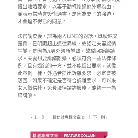
提出
離婚
要求，以妻子動輒懷疑他外遇為由，
並表示當時會簽悔過書，是因為妻子的強迫，
才會逼不得已的同意。
法官調查後，認為兩人LINE的對話，既曖昧又
露骨，已明顯超出道德界線，故認定夫妻感情
生變，是因為A男
外遇
所導致，故駁回訴離請
求。夫妻想要訴請離婚，必須符合一些法律條
例，且有過錯的一方，並不能提出要求，就像
此案例一樣，外遇者提出訴離要求，必定會被
駁回，如果不確定是否符合訴離要求，可以來
女人徵信社，免費法律諮詢服務，能夠一一為
您講解。
上一則
徵信社專欄文章
下一則