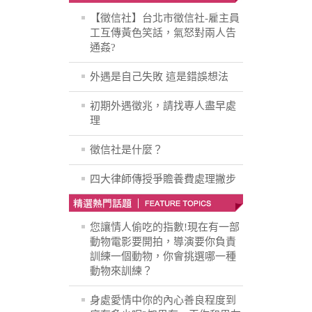
【徵信社】台北市徵信社-雇主員
工互傳黃色笑話，氣怒對兩人告
通姦?
外遇是自己失敗 這是錯誤想法
初期外遇徵兆，請找專人盡早處
理
徵信社是什麼？
四大律師傳授爭贍養費處理撇步
您讓情人偷吃的指數!現在有一部
動物電影要開拍，導演要你負責
訓練一個動物，你會挑選哪一種
動物來訓練？
身處愛情中你的內心善良程度到