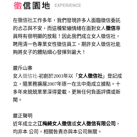
在
徵信社
工作多年，我們發現許多人面臨徵信委託
的忐忑與不安，而這種緊繃情緒在面對女人
徵信
專
員時有很明顯的放鬆！因此我們成立女人徵信社，
聘用清一色專業女性徵信員工，期許女人徵信社能
夠將女子的體貼細心發揮到最大
！
嚴斥山寨
女人
徵信社
-初創於2003年以「
女人徵信社
」登記成
立，隨業務擴展2007年逐一在北中南成立據點。十
多年來兢兢業業深得愛載，更無任何負面評價或新
聞。
嚴正聲明
近年成立之
江梅綺女人徵信
或
女人徵信有限公司
，
均非本 公司，相關咎責亦與本公司無關。