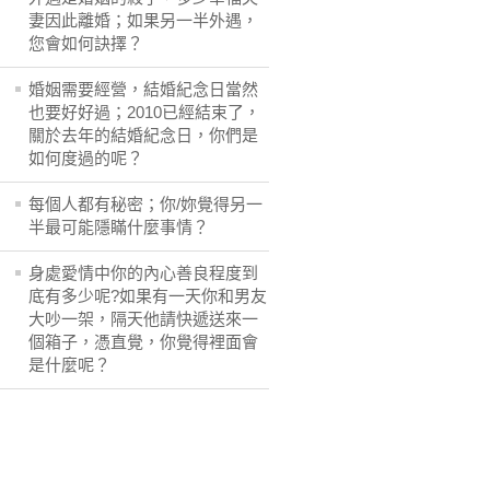
妻因此離婚；如果另一半外遇，
您會如何訣擇？
婚姻需要經營，結婚紀念日當然
也要好好過；2010已經結束了，
關於去年的結婚紀念日，你們是
如何度過的呢？
每個人都有秘密；你/妳覺得另一
半最可能隱瞞什麼事情？
身處愛情中你的內心善良程度到
底有多少呢?如果有一天你和男友
大吵一架，隔天他請快遞送來一
個箱子，憑直覺，你覺得裡面會
是什麼呢？