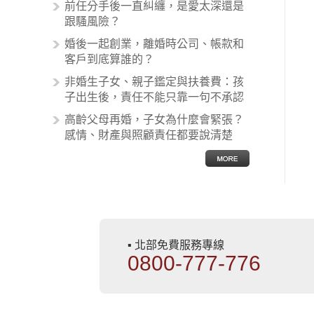
前任分手後一直糾纏，是愛太深還是
案例中最後都走向訴訟流程，我們如
跟騷風險？
果不幸遇到相關醫療糾紛時究竟該怎
麼處理呢？醫療糾紛相關的內容其實
婚後一起創業，離婚時公司、帳款和
非常多，有些案例…
客戶到底算誰的？
非婚生子女、親子鑑定與扶養費：孩
子出生後，責任不能只靠一句不承認
高齡父母再婚，子女為什麼會緊張？
感情、財產與照顧責任都要說清楚
▪ 北部免費服務專線
0800-777-776