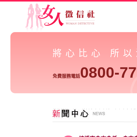
將心比心 所
0800-77
免費服務電話
徵信社熱門話題-結婚率愈來愈低，愈來愈多人