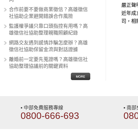
有超強烈的卓越感，因而瞧不起其他
嚴正聲
合作前要不要做商業徵信？高雄徵信
國家的人，所以沙文主義也廣泛應用
近年成
社協助企業避開錯誤合作風險
在種族歧視的說法，甚至還出現了男
司，相
性沙文…
監護權爭議只靠口頭指控有用嗎？高
雄徵信社協助整理親職照顧紀錄
網路交友遇到感情詐騙怎麼辦？高雄
徵信社協助保留金流與對話證據
離婚前一定要先蒐證嗎？高雄徵信社
協助整理協議前的關鍵資料
▪ 中部免費服務專線
▪ 南
0800-666-693
08