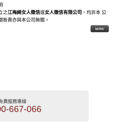
明
立之
江梅綺女人徵信
或
女人徵信有限公司
，均非本 公
關咎責亦與本公司無關。
部免費服務專線
00-667-066