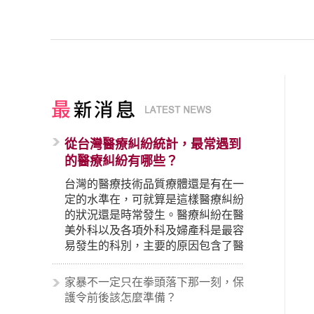
從台灣醫療糾紛統計，最常遇到
的醫療糾紛有哪些？
台灣的醫療技術品質療體還是有在一
定的水準在，可就算是這樣醫療糾紛
的狀況還是時常發生。醫療糾紛在醫
美外科以及各項外科及婦產科是最容
易發生的科別，主要的原因包含了醫
生未盡告知義務、醫療處置疏失、手
術疏失、術後照顧失當、醫療費用的
家暴不一定只在拳頭落下那一刻，保
收取。雖然醫學進步，但醫生與病患
護令前後該怎麼準備？
之間引起的糾紛還是經常發生。很多