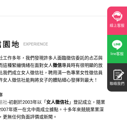
線上客服
line客服
社
工作多年，我們發現許多人面臨徵信委託的忐忑與
而這種緊繃情緒在面對女人
徵信
專員時有很明顯的放
此我們成立女人徵信社，聘用清一色專業女性徵信員
許女人徵信社能夠將女子的體貼細心發揮到最大
！
聯絡我們
寨
信社
-初創於2003年以「
女人徵信社
」登記成立，隨業
2007年逐一在北中南成立據點。十多年來兢兢業業深
，更無任何負面評價或新聞。