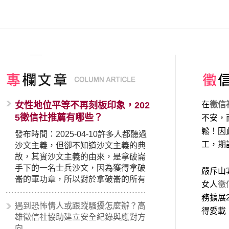
女性地位平等不再刻板印象，202
在
徵信
5徵信社推薦有哪些？
不安，
鬆！因
發布時間：2025-04-10許多人都聽過
工，期
沙文主義，但卻不知道沙文主義的典
故，其實沙文主義的由來，是拿破崙
手下的一名士兵沙文，因為獲得拿破
嚴斥山
崙的軍功章，所以對於拿破崙的所有
女人
徵
事蹟和政策產生狂熱崇拜，形成偏執
務擴展
的狀況，所以沙文主義後來就被拿來
遇到恐怖情人或跟蹤騷擾怎麼辦？高
得愛載
暗指偏見和歧視，而且有沙文主義傾
雄徵信社協助建立安全紀錄與應對方
向的人，通常對於自己的國家和民族
向