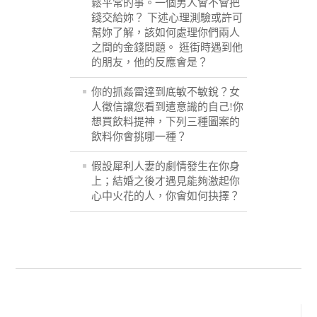
鬆平常的事。一個男人會不會把
錢交給妳？ 下述心理測驗或許可
幫妳了解，該如何處理你們兩人
之間的金錢問題。 逛街時遇到他
的朋友，他的反應會是？
你的抓姦雷達到底敏不敏銳？女
人徵信讓您看到遣意識的自己!你
想買飲料提神，下列三種圖案的
飲料你會挑哪一種？
假設犀利人妻的劇情發生在你身
上；結婚之後才遇見能夠激起你
心中火花的人，你會如何抉擇？