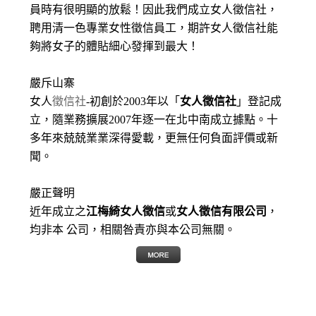
員時有很明顯的放鬆！因此我們成立女人徵信社，
聘用清一色專業女性徵信員工，期許女人徵信社能
夠將女子的體貼細心發揮到最大
！
嚴斥山寨
女人
徵信社
-初創於2003年以「
女人徵信社
」登記成
立，隨業務擴展2007年逐一在北中南成立據點。十
多年來兢兢業業深得愛載，更無任何負面評價或新
聞。
嚴正聲明
近年成立之
江梅綺女人徵信
或
女人徵信有限公司
，
均非本 公司，相關咎責亦與本公司無關。