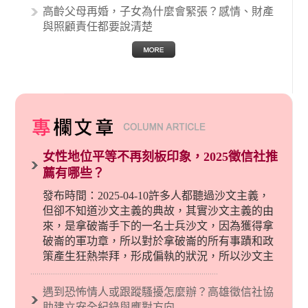
高齡父母再婚，子女為什麼會緊張？感情、財產
與照顧責任都要說清楚
女性地位平等不再刻板印象，2025徵信社推
薦有哪些？
發布時間：2025-04-10許多人都聽過沙文主義，
但卻不知道沙文主義的典故，其實沙文主義的由
來，是拿破崙手下的一名士兵沙文，因為獲得拿
破崙的軍功章，所以對於拿破崙的所有事蹟和政
策產生狂熱崇拜，形成偏執的狀況，所以沙文主
義後來就被拿來暗指偏見和歧視，而且有沙文主
義傾向的人，通常對於自己的國家和民族有超強
遇到恐怖情人或跟蹤騷擾怎麼辦？高雄徵信社協
烈的卓越感，因而瞧不起其他國家的人，所以沙
助建立安全紀錄與應對方向