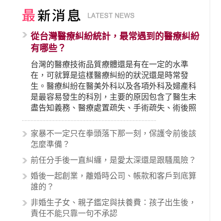
從台灣醫療糾紛統計，最常遇到的醫療糾紛
有哪些？
台灣的醫療技術品質療體還是有在一定的水準
在，可就算是這樣醫療糾紛的狀況還是時常發
生。醫療糾紛在醫美外科以及各項外科及婦產科
是最容易發生的科別，主要的原因包含了醫生未
盡告知義務、醫療處置疏失、手術疏失、術後照
顧失當、醫療費用的收取。雖然醫學進步，但醫
生與病患之間引起的糾紛還是經常發生。很多案
家暴不一定只在拳頭落下那一刻，保護令前後該
例中最後都走向訴訟流程，我們如果不幸遇到相
怎麼準備？
關醫療糾紛時究竟該怎麼處理呢？醫療糾紛相關
前任分手後一直糾纏，是愛太深還是跟騷風險？
的內容其實非常多，有些案例…
婚後一起創業，離婚時公司、帳款和客戶到底算
誰的？
非婚生子女、親子鑑定與扶養費：孩子出生後，
責任不能只靠一句不承認