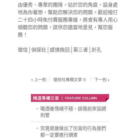
由優秀、專業的團隊，站於您的角度，設身處
地為你著想，幫助您解決您的問題。歡迎撥打
二十四小時免付費服務專線，將會有專人用心
傾聽您的問題，提供您適當地意見，幫您服
務！
徵信
│
偵探社
│
感情挽回
│
第三者
│
針孔
上一則
徵信社專欄文章
下一則
喝酒後情緒不穩，誤傷前來協調
刑警
究竟是誰做出了仿冒的行為我們
都一定要進行調查