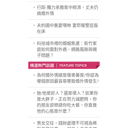
行踪-獨力承擔家中經濟，丈夫仍
搞婚外情
夫約國中舊愛嘿咻 妻怒報警捉姦
在床
科技城市裡的婚姻焦慮：新竹家
庭如何面對外遇、網路風險與親
子問題？
為何婚外情總是傷害著我?你認為
哪個原因最容易導致婚外情發生?
她/他是好人？還是壞人？如果你
是大胖子，正在努力減肥時，你
的朋友卻想請你吃大餐，你直覺
他的心態是什麽？
男女交往，錢財處理不可視為稀