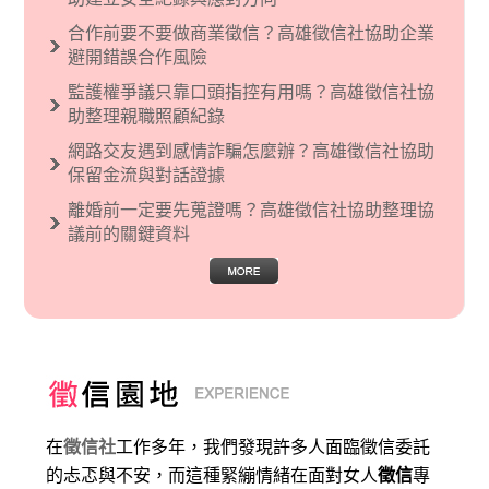
文主義也廣泛應用在種族歧視的說法，甚至還出
合作前要不要做商業徵信？高雄徵信社協助企業
現了男性沙文…
避開錯誤合作風險
監護權爭議只靠口頭指控有用嗎？高雄徵信社協
助整理親職照顧紀錄
網路交友遇到感情詐騙怎麼辦？高雄徵信社協助
保留金流與對話證據
離婚前一定要先蒐證嗎？高雄徵信社協助整理協
議前的關鍵資料
在
徵信社
工作多年，我們發現許多人面臨徵信委託
的忐忑與不安，而這種緊繃情緒在面對女人
徵信
專