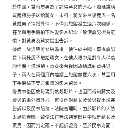
於中國，當時詹男為了討得蔣女的芳心，還砸錢購
買兩棟房子送給蔣女，未料，蔣女來台後竟與一名
黃姓男子搞
婚外情
，不僅到旅館發生過六次關係，
甚至還用手機拍下性愛影片紀念，致使詹男極為氣
憤，對黃男及蔣女提出告訴。
據悉，詹男與蔣女結婚後，便住於中國，事後詹男
買下兩棟房子贈給蔣女，在他人眼中是對令人稱羨
的佳偶，沒想到，蔣女來台後因故結識到黃姓男
子，兩人在兩個月內連續上旅館做愛六次，甚至用
下手機錄下雙方激情的影片留念。
詹男事後因故發現到這段影片，也因而得知蔣女及
黃男的婚外情
外遇
，氣得他對蔣女及黃男提出通姦
告訴以及民事賠償。法院審理時，由於影片的人臉
太過於模糊，致使法官無法判定影片中就是蔣女及
黃男，因而判定兩人不起訴處分，至於民事方面，