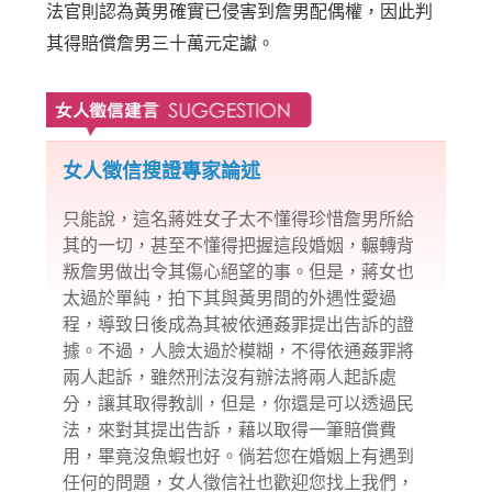
法官則認為黃男確實已侵害到詹男配偶權，因此判
其得賠償詹男三十萬元定讞。
女人徵信搜證專家論述
只能說，這名蔣姓女子太不懂得珍惜詹男所給
其的一切，甚至不懂得把握這段婚姻，輾轉背
叛詹男做出令其傷心絕望的事。但是，蔣女也
太過於單純，拍下其與黃男間的
外遇
性愛過
程，導致日後成為其被依通姦罪提出告訴的證
據。不過，人臉太過於模糊，不得依通姦罪將
兩人起訴，雖然刑法沒有辦法將兩人起訴處
分，讓其取得教訓，但是，你還是可以透過民
法，來對其提出告訴，藉以取得一筆賠償費
用，畢竟沒魚蝦也好。倘若您在婚姻上有遇到
任何的問題，女人
徵信社
也歡迎您找上我們，