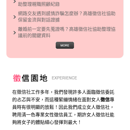
助整理親職照顧紀錄
網路交友遇到感情詐騙怎麼辦？高雄徵信社協助
保留金流與對話證據
離婚前一定要先蒐證嗎？高雄徵信社協助整理協
議前的關鍵資料
在
徵信社
工作多年，我們發現許多人面臨徵信委託
的忐忑與不安，而這種緊繃情緒在面對女人
徵信
專
員時有很明顯的放鬆！因此我們成立女人徵信社，
聘用清一色專業女性徵信員工，期許女人徵信社能
夠將女子的體貼細心發揮到最大
！