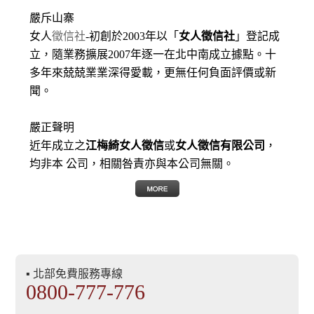
嚴斥山寨
女人
徵信社
-初創於2003年以「
女人徵信社
」登記成
立，隨業務擴展2007年逐一在北中南成立據點。十
多年來兢兢業業深得愛載，更無任何負面評價或新
聞。
嚴正聲明
近年成立之
江梅綺女人徵信
或
女人徵信有限公司
，
均非本 公司，相關咎責亦與本公司無關。
▪ 北部免費服務專線
0800-777-776