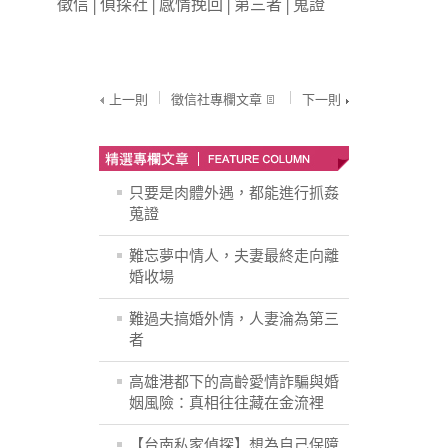
徵信
│
偵探社
│
感情挽回
│
第三者
│
蒐證
上一則
徵信社專欄文章
下一則
只要是肉體外遇，都能進行抓姦
蒐證
難忘夢中情人，夫妻最終走向離
婚收場
難過夫搞婚外情，人妻淪為第三
者
高雄港都下的高齡愛情詐騙與婚
姻風險：真相往往藏在金流裡
【台南私家偵探】想為自己保障