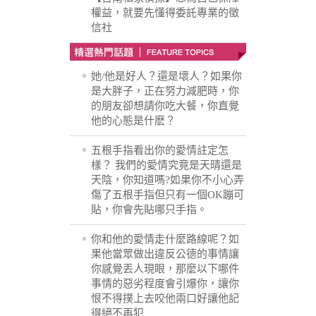
權益，就要先懂得委託專業的徵
信社
她/他是好人？還是壞人？如果你
是大胖子，正在努力減肥時，你
的朋友卻想請你吃大餐，你直覺
他的心態是什麽？
五根手指看出你的愛情註定怎
樣？ 我們的愛情究竟是天晴還是
天陰，你知道嗎?如果你不小心弄
傷了五根手指但只有一個OK蹦可
貼，你會先貼哪只手指。
你和他的愛情走什麼路線呢？如
果他當眾做出違反公德的事情讓
你感覺丟人現眼，那麼以下哪件
事情的惡劣程度會引爆你，讓你
恨不得撲上去咬他兩口好讓他記
得絕不再犯