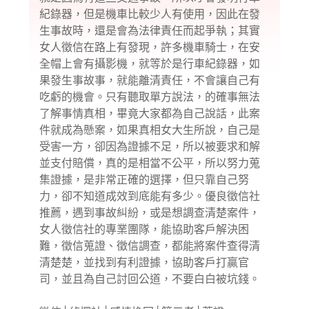
紀錄器，但是機車比較少人有使用，因此在發
生事故時，還是會為法律責任而起爭執；其實
女人徵信在路上有發現，許多機車騎士，在安
全帽上會有攝影機，就等於是行車紀錄器，如
果發生事故事，就能離清責任，不會讓自己有
吃虧的機會。只有聽取單方說法，的確事無法
了解事情真相，畢竟大家都為自己說話，此案
件就成為懸案，如果真相女大生所說，自己是
受害一方，卻因為證據不足，所以被要求和解
並支付賠償，真的是相當不公平，所以努力蒐
集證據，是非常正確的選擇，但只靠自己努
力，卻不知道成效到底能有多少。優良徵信社
推薦，遇到事故糾紛，或是想調查清楚案件，
女人
徵信社
的專業團隊，能協助客戶解決困
難，徵信蒐證、徵信調查，都能將案件查得清
清楚楚，並找到有利證據，協助客戶打贏官
司，並且為自己討回公道，不要白白被坑錢。