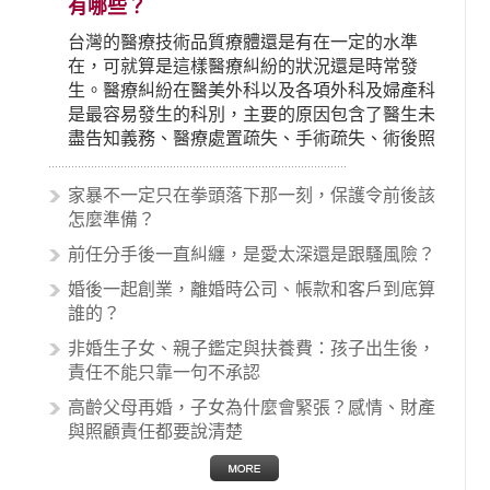
有哪些？
台灣的醫療技術品質療體還是有在一定的水準
在，可就算是這樣醫療糾紛的狀況還是時常發
生。醫療糾紛在醫美外科以及各項外科及婦產科
是最容易發生的科別，主要的原因包含了醫生未
盡告知義務、醫療處置疏失、手術疏失、術後照
顧失當、醫療費用的收取。雖然醫學進步，但醫
生與病患之間引起的糾紛還是經常發生。很多案
家暴不一定只在拳頭落下那一刻，保護令前後該
例中最後都走向訴訟流程，我們如果不幸遇到相
怎麼準備？
關醫療糾紛時究竟該怎麼處理呢？醫療糾紛相關
前任分手後一直糾纏，是愛太深還是跟騷風險？
的內容其實非常多，有些案例…
婚後一起創業，離婚時公司、帳款和客戶到底算
誰的？
非婚生子女、親子鑑定與扶養費：孩子出生後，
責任不能只靠一句不承認
高齡父母再婚，子女為什麼會緊張？感情、財產
與照顧責任都要說清楚