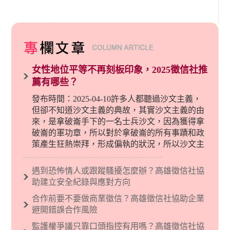
女性地位平等不再刻板印象，2025徵信社推
薦有哪些？
發布時間：2025-04-10許多人都聽過沙文主義，
但卻不知道沙文主義的典故，其實沙文主義的由
來，是拿破崙手下的一名士兵沙文，因為獲得拿
破崙的軍功章，所以對於拿破崙的所有事蹟和政
策產生狂熱崇拜，形成偏執的狀況，所以沙文主
義後來就被拿來暗指偏見和歧視，而且有沙文主
義傾向的人，通常對於自己的國家和民族有超強
遇到恐怖情人或跟蹤騷擾怎麼辦？高雄徵信社協
烈的卓越感，因而瞧不起其他國家的人，所以沙
助建立安全紀錄與應對方向
文主義也廣泛應用在種族歧視的說法，甚至還出
合作前要不要做商業徵信？高雄徵信社協助企業
現了男性沙文…
避開錯誤合作風險
監護權爭議只靠口頭指控有用嗎？高雄徵信社協