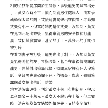
相約至旅館開房間發生關係，事後龍男向其提出分
手，黃女心有不甘，憤而到龍男住處堵人。由於爭
執過程太過吵鬧，致使龍妻聞聲出來觀看，才悉知
丈夫有小三，但當時她仍幫忙丈夫，沒想到，黃女
在見到元配出來後，氣得拿龍男的安全帽猛打龍
妻，致使其腦震盪，甚至於手上三萬多元的手鐲也
被打碎。
在看到妻子被打後，龍男也出手制止，沒想到黃女
竟氣得將他的左手食指咬斷，甚至在事後傳簡訊給
龍男，要其付出慘痛代價，還問其家裡有死人沒等
話，令龍男夫妻恐懼不已，依通姦、傷害、恐嚇等
罪向黃女提出告訴且
離婚
。
地方法院審理後，判定黃女十個月有期徒刑，得以
易科罰金三十萬元。黃女因不服仍在上訴，但二審
時，法官認為黃女搞婚外情在先，又持安全帽打