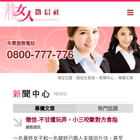
免費服務電話
0800-777-776
現在位置：
徵信社
首頁 > 新聞中心 >
專欄文章
專欄文章
熱門話題
徵信-不甘遭玩弄，小三咬斷對方食指
網路資訊
一名黃姓女子和一名龍姓已婚人夫搞
婚外情
，甚至