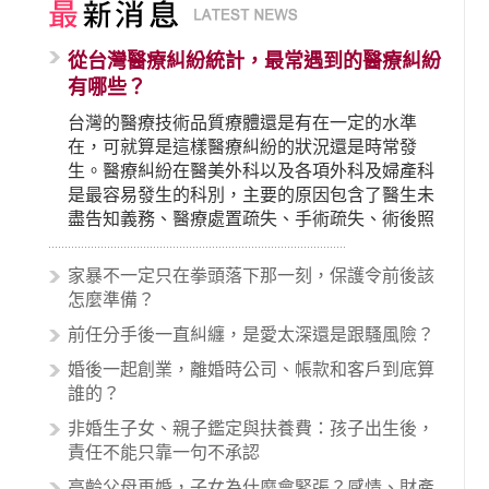
從台灣醫療糾紛統計，最常遇到的醫療糾紛
有哪些？
台灣的醫療技術品質療體還是有在一定的水準
在，可就算是這樣醫療糾紛的狀況還是時常發
生。醫療糾紛在醫美外科以及各項外科及婦產科
是最容易發生的科別，主要的原因包含了醫生未
盡告知義務、醫療處置疏失、手術疏失、術後照
顧失當、醫療費用的收取。雖然醫學進步，但醫
生與病患之間引起的糾紛還是經常發生。很多案
家暴不一定只在拳頭落下那一刻，保護令前後該
例中最後都走向訴訟流程，我們如果不幸遇到相
怎麼準備？
關醫療糾紛時究竟該怎麼處理呢？醫療糾紛相關
前任分手後一直糾纏，是愛太深還是跟騷風險？
的內容其實非常多，有些案例…
婚後一起創業，離婚時公司、帳款和客戶到底算
誰的？
非婚生子女、親子鑑定與扶養費：孩子出生後，
責任不能只靠一句不承認
高齡父母再婚，子女為什麼會緊張？感情、財產