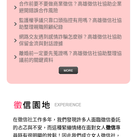
合作前要不要做商業徵信？高雄徵信社協助企業
現了男性沙文…
避開錯誤合作風險
監護權爭議只靠口頭指控有用嗎？高雄徵信社協
助整理親職照顧紀錄
網路交友遇到感情詐騙怎麼辦？高雄徵信社協助
保留金流與對話證據
離婚前一定要先蒐證嗎？高雄徵信社協助整理協
議前的關鍵資料
在
徵信社
工作多年，我們發現許多人面臨徵信委託
的忐忑與不安，而這種緊繃情緒在面對女人
徵信
專
員時有很明顯的放鬆！因此我們成立女人徵信社，