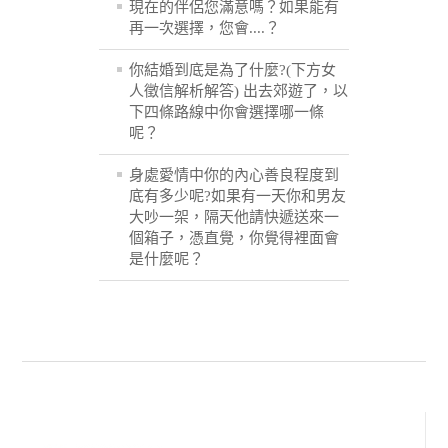
現在的伴侶您滿意嗎？如果能有
再一次選擇，您會....？
你結婚到底是為了什麼?(下方女
人徵信解析解答) 出去郊遊了，以
下四條路線中你會選擇哪一條
呢？
身處愛情中你的內心善良程度到
底有多少呢?如果有一天你和男友
大吵一架，隔天他請快遞送來一
個箱子，憑直覺，你覺得裡面會
是什麼呢？