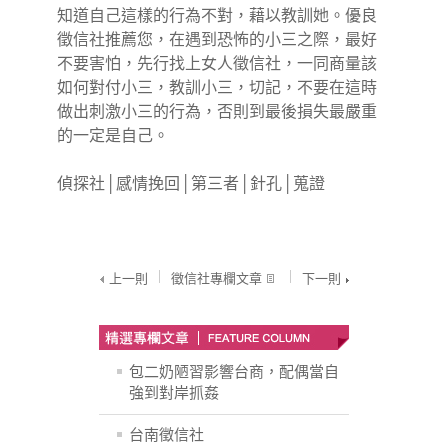
知道自己這樣的行為不對，藉以教訓她。優良
徵信社
推薦您，在遇到恐怖的小三之際，最好
不要害怕，先行找上女人徵信社，一同商量該
如何對付小三，教訓小三，切記，不要在這時
做出刺激小三的行為，否則到最後損失最嚴重
的一定是自己。
偵探社
│
感情挽回
│
第三者
│
針孔
│
蒐證
上一則
徵信社專欄文章
下一則
包二奶陋習影響台商，配偶當自
強到對岸抓姦
台南徵信社