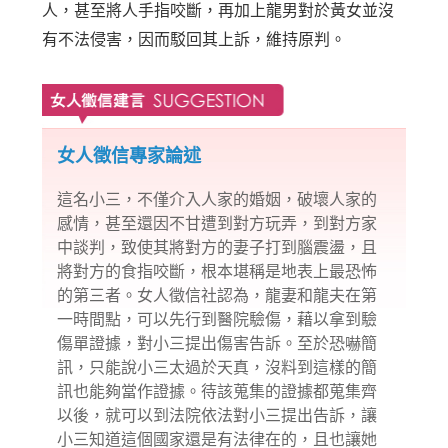
人，甚至將人手指咬斷，再加上龍男對於黃女並沒
有不法侵害，因而駁回其上訴，維持原判。
女人徵信專家論述
這名小三，不僅介入人家的婚姻，破壞人家的
感情，甚至還因不甘遭到對方玩弄，到對方家
中談判，致使其將對方的妻子打到腦震盪，且
將對方的食指咬斷，根本堪稱是地表上最恐怖
的第三者。
女人徵信社
認為，龍妻和龍夫在第
一時間點，可以先行到醫院驗傷，藉以拿到驗
傷單證據，對小三提出傷害告訴。至於恐嚇簡
訊，只能說小三太過於天真，沒料到這樣的簡
訊也能夠當作證據。待該蒐集的證據都蒐集齊
以後，就可以到法院依法對小三提出告訴，讓
小三知道這個國家還是有法律在的，且也讓她