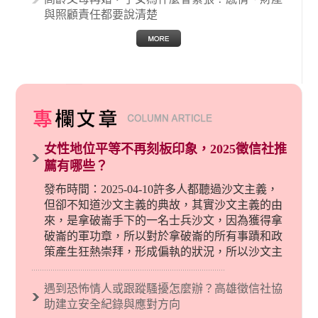
與照顧責任都要說清楚
女性地位平等不再刻板印象，2025徵信社推
薦有哪些？
發布時間：2025-04-10許多人都聽過沙文主義，
但卻不知道沙文主義的典故，其實沙文主義的由
來，是拿破崙手下的一名士兵沙文，因為獲得拿
破崙的軍功章，所以對於拿破崙的所有事蹟和政
策產生狂熱崇拜，形成偏執的狀況，所以沙文主
義後來就被拿來暗指偏見和歧視，而且有沙文主
義傾向的人，通常對於自己的國家和民族有超強
遇到恐怖情人或跟蹤騷擾怎麼辦？高雄徵信社協
烈的卓越感，因而瞧不起其他國家的人，所以沙
助建立安全紀錄與應對方向
文主義也廣泛應用在種族歧視的說法，甚至還出