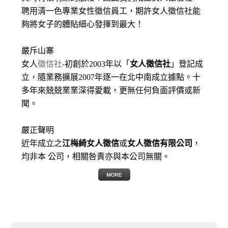
聘用清一色專業女性徵信員工，期許女人徵信社能
夠將女子的體貼細心發揮到最大
！
嚴斥山寨
女人
徵信社
-初創於2003年以「
女人徵信社
」登記成
立，隨業務擴展2007年逐一在北中南成立據點。十
多年來兢兢業業深得愛載，更無任何負面評價或新
聞。
嚴正聲明
近年成立之
江梅綺女人徵信
或
女人徵信有限公司
，
均非本 公司，相關咎責亦與本公司無關。