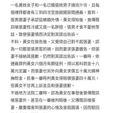
一名黃姓女子和一名已婚張姓男子搞
婚外情
，且每
個禮拜都會有三到四次至旅館開房間通姦。直到，
張男跟妻子承認這樁婚外情，黃女得知後，竟傳簡
訊嗆張妻性冷感又是一名胖妞，張男才會不愛她等
話，致使張妻憤而決定對其提出告訴。
不料，黃女在挨告後，又覺得自己對不起張妻，認
為一切都是張男惹的禍，因而要求張妻撤告，但張
妻不接納其道歉，仍然對其提出告訴。一審時，依
通姦罪判黃女六個月有期徒刑，得以易科罰金十八
萬元定讞。而張妻也另外向黃女求償五十萬元精神
撫慰金，民事一審時判黃女得賠償張妻四十萬元，
但黃女不甘再上訴並且和張妻道歉。
不過地方法院二審時，認為黃女在事發後曾傳簡訊
嗆張妻外，甚至在一審被判賠後，又傳簡訊嗆張
妻，嚴重傷害到張妻的心情及家庭圓滿，因而駁回