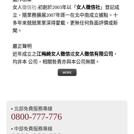
女人
徵信社
-初創於2003年以「
女人徵信社
」登記成
立，隨業務擴展2007年逐一在北中南成立據點。十
多年來兢兢業業深得愛載，更無任何負面評價或新
聞。
嚴正聲明
近年成立之
江梅綺女人徵信
或
女人徵信有限公司
，
均非本 公司，相關咎責亦與本公司無關。
▪ 北部免費服務專線
0800-777-776
▪ 中部免費服務專線