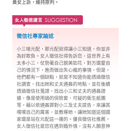
黃女上訴，維持原判。
徵信社專家論述
小三嗆元配，那元配就得讓小三知道，你並非
為好欺負。女人
徵信社
得告訴您，這世界上有
太多小三，仗勢著自己貌美如花，對方還愛自
己的情況下，進而做出失心瘋的事情，但是，
他們都有一個缺點，就是不知道你能透過徵信
社調查，找出她和丈夫通姦的地點，並在後續
透過徵信社蒐證，找出小三和丈夫的通姦證
據，像是使用過的保險套、可疑的衛生紙團
等，藉以依通姦罪對小三及丈夫提告，來讓其
嚐嚐自己的厲害，並教導她，讓她知道這個國
家還是站在元配這一邊的。優良徵信社推薦，
女人徵信社是您在遇到
婚外情
，沒有人願意伸