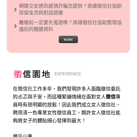
網路交友遇到感情詐騙怎麼辦？高雄徵信社協助
保留金流與對話證據
離婚前一定要先蒐證嗎？高雄徵信社協助整理協
議前的關鍵資料
在
徵信社
工作多年，我們發現許多人面臨徵信委託
的忐忑與不安，而這種緊繃情緒在面對女人
徵信
專
員時有很明顯的放鬆！因此我們成立女人徵信社，
聘用清一色專業女性徵信員工，期許女人徵信社能
夠將女子的體貼細心發揮到最大
！
嚴斥山寨