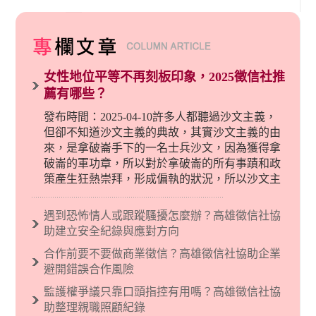
女性地位平等不再刻板印象，2025徵信社推
薦有哪些？
發布時間：2025-04-10許多人都聽過沙文主義，
但卻不知道沙文主義的典故，其實沙文主義的由
來，是拿破崙手下的一名士兵沙文，因為獲得拿
破崙的軍功章，所以對於拿破崙的所有事蹟和政
策產生狂熱崇拜，形成偏執的狀況，所以沙文主
義後來就被拿來暗指偏見和歧視，而且有沙文主
義傾向的人，通常對於自己的國家和民族有超強
遇到恐怖情人或跟蹤騷擾怎麼辦？高雄徵信社協
烈的卓越感，因而瞧不起其他國家的人，所以沙
助建立安全紀錄與應對方向
文主義也廣泛應用在種族歧視的說法，甚至還出
合作前要不要做商業徵信？高雄徵信社協助企業
現了男性沙文…
避開錯誤合作風險
監護權爭議只靠口頭指控有用嗎？高雄徵信社協
助整理親職照顧紀錄