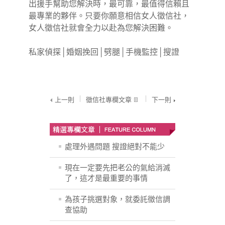
出援手幫助您解決時，最可靠，最值得信賴且
最專業的夥伴。只要你願意相信女人徵信社，
女人徵信社就會全力以赴為您解決困難。
私家偵探
│
婚姻挽回
│
劈腿
│
手機監控
│
搜證
上一則
徵信社專欄文章
下一則
處理外遇問題 搜證絕對不能少
現在一定要先把老公的氣給消滅
了，這才是最重要的事情
為孩子挑選對象，就委託徵信調
查協助