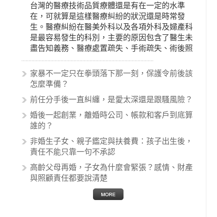
台灣的醫療技術品質療體還是有在一定的水準
在，可就算是這樣醫療糾紛的狀況還是時常發
生。醫療糾紛在醫美外科以及各項外科及婦產科
是最容易發生的科別，主要的原因包含了醫生未
盡告知義務、醫療處置疏失、手術疏失、術後照
顧失當、醫療費用的收取。雖然醫學進步，但醫
生與病患之間引起的糾紛還是經常發生。很多案
家暴不一定只在拳頭落下那一刻，保護令前後該
例中最後都走向訴訟流程，我們如果不幸遇到相
怎麼準備？
關醫療糾紛時究竟該怎麼處理呢？醫療糾紛相關
前任分手後一直糾纏，是愛太深還是跟騷風險？
的內容其實非常多，有些案例…
婚後一起創業，離婚時公司、帳款和客戶到底算
誰的？
非婚生子女、親子鑑定與扶養費：孩子出生後，
責任不能只靠一句不承認
高齡父母再婚，子女為什麼會緊張？感情、財產
與照顧責任都要說清楚