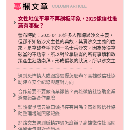
女性地位平等不再刻板印象，2025徵信社推
薦有哪些？
發布時間：2025-04-10許多人都聽過沙文主義，
但卻不知道沙文主義的典故，其實沙文主義的由
來，是拿破崙手下的一名士兵沙文，因為獲得拿
破崙的軍功章，所以對於拿破崙的所有事蹟和政
策產生狂熱崇拜，形成偏執的狀況，所以沙文主
義後來就被拿來暗指偏見和歧視，而且有沙文主
義傾向的人，通常對於自己的國家和民族有超強
遇到恐怖情人或跟蹤騷擾怎麼辦？高雄徵信社協
烈的卓越感，因而瞧不起其他國家的人，所以沙
助建立安全紀錄與應對方向
文主義也廣泛應用在種族歧視的說法，甚至還出
合作前要不要做商業徵信？高雄徵信社協助企業
現了男性沙文…
避開錯誤合作風險
監護權爭議只靠口頭指控有用嗎？高雄徵信社協
助整理親職照顧紀錄
網路交友遇到感情詐騙怎麼辦？高雄徵信社協助
保留金流與對話證據