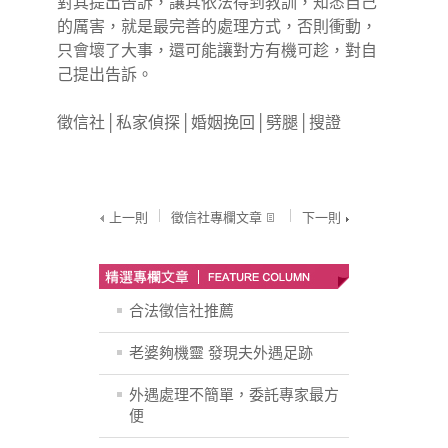
對其提出告訴，讓其依法得到教訓，知悉自己
的厲害，就是最完善的處理方式，否則衝動，
只會壞了大事，還可能讓對方有機可趁，對自
己提出告訴。
徵信社
│
私家偵探
│
婚姻挽回
│
劈腿
│
搜證
上一則
徵信社專欄文章
下一則
合法徵信社推薦
老婆夠機靈 發現夫外遇足跡
外遇處理不簡單，委託專家最方
便