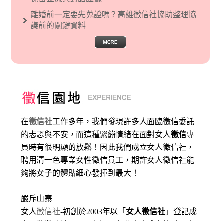
離婚前一定要先蒐證嗎？高雄徵信社協助整理協
議前的關鍵資料
在
徵信社
工作多年，我們發現許多人面臨徵信委託
的忐忑與不安，而這種緊繃情緒在面對女人
徵信
專
員時有很明顯的放鬆！因此我們成立女人徵信社，
聘用清一色專業女性徵信員工，期許女人徵信社能
夠將女子的體貼細心發揮到最大
！
嚴斥山寨
女人
徵信社
-初創於2003年以「
女人徵信社
」登記成