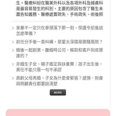
生。醫療糾紛在醫美外科以及各項外科及婦產科
是最容易發生的科別，主要的原因包含了醫生未
盡告知義務、醫療處置疏失、手術疏失、術後照
顧失當、醫療費用的收取。雖然醫學進步，但醫
生與病患之間引起的糾紛還是經常發生。很多案
家暴不一定只在拳頭落下那一刻，保護令前後該
例中最後都走向訴訟流程，我們如果不幸遇到相
怎麼準備？
關醫療糾紛時究竟該怎麼處理呢？醫療糾紛相關
前任分手後一直糾纏，是愛太深還是跟騷風險？
的內容其實非常多，有些案例…
婚後一起創業，離婚時公司、帳款和客戶到底算
誰的？
非婚生子女、親子鑑定與扶養費：孩子出生後，
責任不能只靠一句不承認
高齡父母再婚，子女為什麼會緊張？感情、財產
與照顧責任都要說清楚