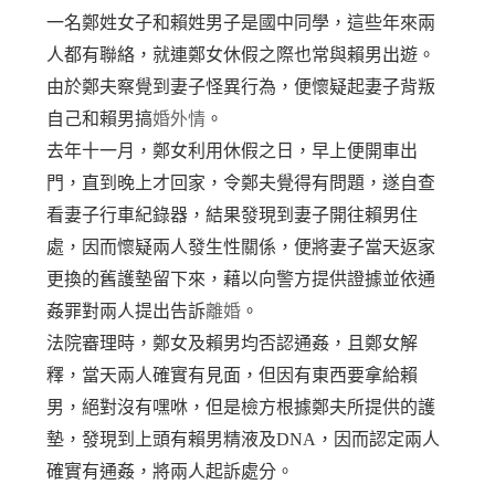
一名鄭姓女子和賴姓男子是國中同學，這些年來兩
人都有聯絡，就連鄭女休假之際也常與賴男出遊。
由於鄭夫察覺到妻子怪異行為，便懷疑起妻子背叛
自己和賴男搞
婚外情
。
去年十一月，鄭女利用休假之日，早上便開車出
門，直到晚上才回家，令鄭夫覺得有問題，遂自查
看妻子行車紀錄器，結果發現到妻子開往賴男住
處，因而懷疑兩人發生性關係，便將妻子當天返家
更換的舊護墊留下來，藉以向警方提供證據並依通
姦罪對兩人提出告訴
離婚
。
法院審理時，鄭女及賴男均否認通姦，且鄭女解
釋，當天兩人確實有見面，但因有東西要拿給賴
男，絕對沒有嘿咻，但是檢方根據鄭夫所提供的護
墊，發現到上頭有賴男精液及DNA，因而認定兩人
確實有通姦，將兩人起訴處分。