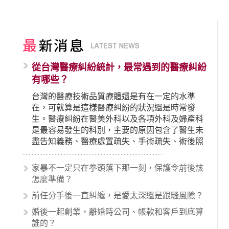
從台灣醫療糾紛統計，最常遇到的醫療糾紛
有哪些？
台灣的醫療技術品質療體還是有在一定的水準
在，可就算是這樣醫療糾紛的狀況還是時常發
生。醫療糾紛在醫美外科以及各項外科及婦產科
是最容易發生的科別，主要的原因包含了醫生未
盡告知義務、醫療處置疏失、手術疏失、術後照
顧失當、醫療費用的收取。雖然醫學進步，但醫
生與病患之間引起的糾紛還是經常發生。很多案
家暴不一定只在拳頭落下那一刻，保護令前後該
例中最後都走向訴訟流程，我們如果不幸遇到相
怎麼準備？
關醫療糾紛時究竟該怎麼處理呢？醫療糾紛相關
前任分手後一直糾纏，是愛太深還是跟騷風險？
的內容其實非常多，有些案例…
婚後一起創業，離婚時公司、帳款和客戶到底算
誰的？