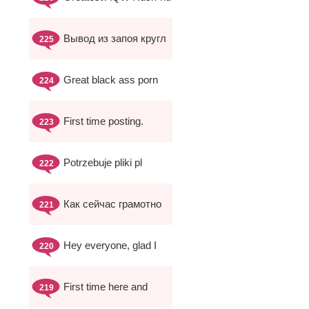
Вывод из запоя кругл
225
Great black ass porn
224
First time posting.
223
Potrzebuje pliki pl
222
Как сейчас грамотно
221
Hey everyone, glad I
220
First time here and
219