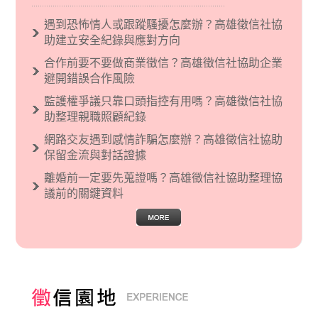
義後來就被拿來暗指偏見和歧視，而且有沙文主
義傾向的人，通常對於自己的國家和民族有超強
遇到恐怖情人或跟蹤騷擾怎麼辦？高雄徵信社協
烈的卓越感，因而瞧不起其他國家的人，所以沙
助建立安全紀錄與應對方向
文主義也廣泛應用在種族歧視的說法，甚至還出
合作前要不要做商業徵信？高雄徵信社協助企業
現了男性沙文…
避開錯誤合作風險
監護權爭議只靠口頭指控有用嗎？高雄徵信社協
助整理親職照顧紀錄
網路交友遇到感情詐騙怎麼辦？高雄徵信社協助
保留金流與對話證據
離婚前一定要先蒐證嗎？高雄徵信社協助整理協
議前的關鍵資料