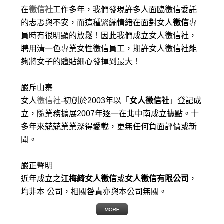
在
徵信社
工作多年，我們發現許多人面臨徵信委託
的忐忑與不安，而這種緊繃情緒在面對女人
徵信
專
員時有很明顯的放鬆！因此我們成立女人徵信社，
聘用清一色專業女性徵信員工，期許女人徵信社能
夠將女子的體貼細心發揮到最大
！
嚴斥山寨
女人
徵信社
-初創於2003年以「
女人徵信社
」登記成
立，隨業務擴展2007年逐一在北中南成立據點。十
多年來兢兢業業深得愛載，更無任何負面評價或新
聞。
嚴正聲明
近年成立之
江梅綺女人徵信
或
女人徵信有限公司
，
均非本 公司，相關咎責亦與本公司無關。