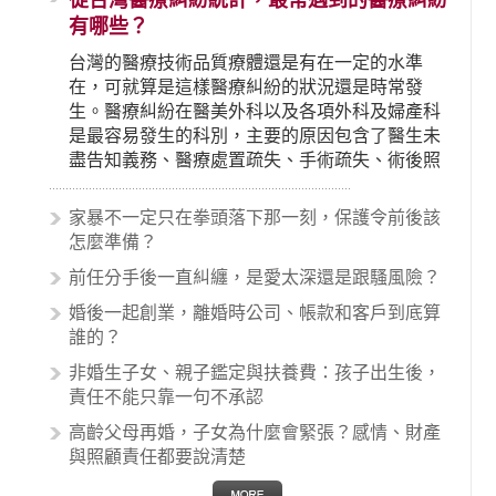
從台灣醫療糾紛統計，最常遇到的醫療糾紛
有哪些？
台灣的醫療技術品質療體還是有在一定的水準
在，可就算是這樣醫療糾紛的狀況還是時常發
生。醫療糾紛在醫美外科以及各項外科及婦產科
是最容易發生的科別，主要的原因包含了醫生未
盡告知義務、醫療處置疏失、手術疏失、術後照
顧失當、醫療費用的收取。雖然醫學進步，但醫
生與病患之間引起的糾紛還是經常發生。很多案
家暴不一定只在拳頭落下那一刻，保護令前後該
例中最後都走向訴訟流程，我們如果不幸遇到相
怎麼準備？
關醫療糾紛時究竟該怎麼處理呢？醫療糾紛相關
前任分手後一直糾纏，是愛太深還是跟騷風險？
的內容其實非常多，有些案例…
婚後一起創業，離婚時公司、帳款和客戶到底算
誰的？
非婚生子女、親子鑑定與扶養費：孩子出生後，
責任不能只靠一句不承認
高齡父母再婚，子女為什麼會緊張？感情、財產
與照顧責任都要說清楚