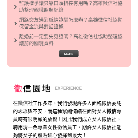
監護權爭議只靠口頭指控有用嗎？高雄徵信社協
助整理親職照顧紀錄
網路交友遇到感情詐騙怎麼辦？高雄徵信社協助
保留金流與對話證據
離婚前一定要先蒐證嗎？高雄徵信社協助整理協
議前的關鍵資料
在
徵信社
工作多年，我們發現許多人面臨徵信委託
的忐忑與不安，而這種緊繃情緒在面對女人
徵信
專
員時有很明顯的放鬆！因此我們成立女人徵信社，
聘用清一色專業女性徵信員工，期許女人徵信社能
夠將女子的體貼細心發揮到最大
！