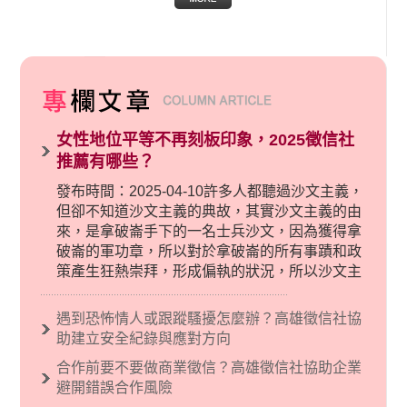
女性地位平等不再刻板印象，2025徵信社
推薦有哪些？
發布時間：2025-04-10許多人都聽過沙文主義，
但卻不知道沙文主義的典故，其實沙文主義的由
來，是拿破崙手下的一名士兵沙文，因為獲得拿
破崙的軍功章，所以對於拿破崙的所有事蹟和政
策產生狂熱崇拜，形成偏執的狀況，所以沙文主
義後來就被拿來暗指偏見和歧視，而且有沙文主
義傾向的人，通常對於自己的國家和民族有超強
遇到恐怖情人或跟蹤騷擾怎麼辦？高雄徵信社協
烈的卓越感，因而瞧不起其他國家的人，所以沙
助建立安全紀錄與應對方向
文主義也廣泛應用在種族歧視的說法，甚至還出
合作前要不要做商業徵信？高雄徵信社協助企業
現了男性沙文…
避開錯誤合作風險