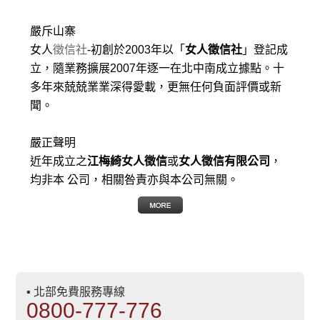
嚴斥山寨
女人
徵信社
-初創於2003年以「
女人徵信社
」登記成
立，隨業務擴展2007年逐一在北中南成立據點。十
多年來兢兢業業深得愛載，更無任何負面評價或新
聞。
嚴正聲明
近年成立之
江梅綺女人徵信
或
女人徵信有限公司
，
均非本 公司，相關咎責亦與本公司無關。
▪ 北部免費服務專線
0800-777-776