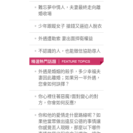
難忘夢中情人，夫妻最終走向離
婚收場
少年跟蹤女子 搶錢又逼迫人脫衣
外遇遭勒索 妻出面捍衛權益
不認識的人，也能徵信協助尋人
外遇是婚姻的殺手，多少幸福夫
妻因此離婚；如果另一半外遇，
您會如何訣擇？
你心裡住著惡魔?面對變心的對
方，你會如何反應?
你和他的愛情走什麼路線呢？如
果他當眾做出違反公德的事情讓
你感覺丟人現眼，那麼以下哪件