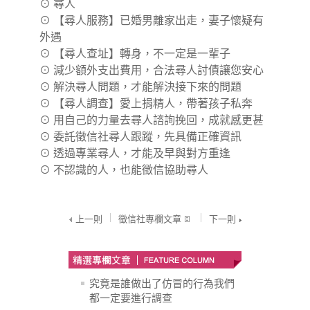
⊙
尋人
⊙
【尋人服務】已婚男離家出走，妻子懷疑有
外遇
⊙
【尋人查址】轉身，不一定是一輩子
⊙
減少額外支出費用，合法尋人討債讓您安心
⊙
解決尋人問題，才能解決接下來的問題
⊙
【尋人調查】愛上捐精人，帶著孩子私奔
⊙
用自己的力量去尋人諮詢挽回，成就感更甚
⊙
委託徵信社尋人跟蹤，先具備正確資訊
⊙
透過專業尋人，才能及早與對方重逢
⊙
不認識的人，也能徵信協助尋人
上一則
徵信社專欄文章
下一則
究竟是誰做出了仿冒的行為我們
都一定要進行調查