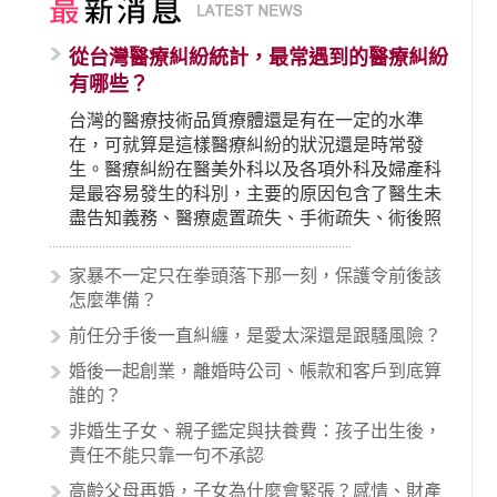
從台灣醫療糾紛統計，最常遇到的醫療糾紛
有哪些？
台灣的醫療技術品質療體還是有在一定的水準
在，可就算是這樣醫療糾紛的狀況還是時常發
生。醫療糾紛在醫美外科以及各項外科及婦產科
是最容易發生的科別，主要的原因包含了醫生未
盡告知義務、醫療處置疏失、手術疏失、術後照
顧失當、醫療費用的收取。雖然醫學進步，但醫
生與病患之間引起的糾紛還是經常發生。很多案
家暴不一定只在拳頭落下那一刻，保護令前後該
例中最後都走向訴訟流程，我們如果不幸遇到相
怎麼準備？
關醫療糾紛時究竟該怎麼處理呢？醫療糾紛相關
前任分手後一直糾纏，是愛太深還是跟騷風險？
的內容其實非常多，有些案例…
婚後一起創業，離婚時公司、帳款和客戶到底算
誰的？
非婚生子女、親子鑑定與扶養費：孩子出生後，
責任不能只靠一句不承認
高齡父母再婚，子女為什麼會緊張？感情、財產