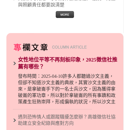
與照顧責任都要說清楚
女性地位平等不再刻板印象，2025徵信社推
薦有哪些？
發布時間：2025-04-10許多人都聽過沙文主義，
但卻不知道沙文主義的典故，其實沙文主義的由
來，是拿破崙手下的一名士兵沙文，因為獲得拿
破崙的軍功章，所以對於拿破崙的所有事蹟和政
策產生狂熱崇拜，形成偏執的狀況，所以沙文主
義後來就被拿來暗指偏見和歧視，而且有沙文主
義傾向的人，通常對於自己的國家和民族有超強
遇到恐怖情人或跟蹤騷擾怎麼辦？高雄徵信社協
烈的卓越感，因而瞧不起其他國家的人，所以沙
助建立安全紀錄與應對方向
文主義也廣泛應用在種族歧視的說法，甚至還出