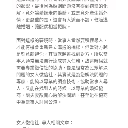
的狀況，最後因為婚姻問題沒有得到適當的化
解，意外讓婚姻走向離婚，或是意外產生婚外
情，更嚴重的是，還會有人避而不談，乾脆逃
離婚姻，讓配偶相當扼腕。
面對這樣的窘境時，當事人當然要積極尋人，
才能有機會重新建立溝通的橋樑，但當對方越
是刻意躲避你，其實就越難找到對方，所以當
事人通常無法自行達成尋人任務，故這時候就
需要專業徵信社的協助，像是經常為民眾解決
問題的女人徵信社，其實就是為您解決問題的
專家，能夠以專業的調查技術，協助當事人尋
人，又能在找到人的時候，以專業的婚姻協
商，讓夫妻敞開心房解決問題，甚至能在協商
中為當事人討回公道。
女人徵信社- 尋人相關文章：