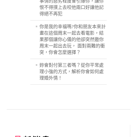
事情的惡劣程度會引爆你，讓你
恨不得撲上去咬他兩口好讓他記
得絕不再犯
你是我的幸福嗎?你和朋友本來計
畫在這個周末一起去看電影，結
果那個讓你心儀的他卻突然邀你
周末一起出去玩， 面對兩難的衝
突，你會怎麼選擇？
妳會對付第三者嗎？從你平常處
理小強的方式，解析你會如何處
理婚外情！