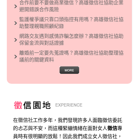
合作前要不要做商業徵信？高雄徵信社協助企業
現了男性沙文…
避開錯誤合作風險
監護權爭議只靠口頭指控有用嗎？高雄徵信社協
助整理親職照顧紀錄
網路交友遇到感情詐騙怎麼辦？高雄徵信社協助
保留金流與對話證據
離婚前一定要先蒐證嗎？高雄徵信社協助整理協
議前的關鍵資料
在
徵信社
工作多年，我們發現許多人面臨徵信委託
的忐忑與不安，而這種緊繃情緒在面對女人
徵信
專
員時有很明顯的放鬆！因此我們成立女人徵信社，