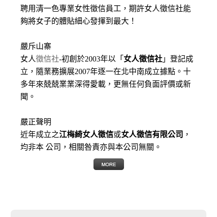
聘用清一色專業女性徵信員工，期許女人徵信社能
夠將女子的體貼細心發揮到最大
！
嚴斥山寨
女人
徵信社
-初創於2003年以「
女人徵信社
」登記成
立，隨業務擴展2007年逐一在北中南成立據點。十
多年來兢兢業業深得愛載，更無任何負面評價或新
聞。
嚴正聲明
近年成立之
江梅綺女人徵信
或
女人徵信有限公司
，
均非本 公司，相關咎責亦與本公司無關。