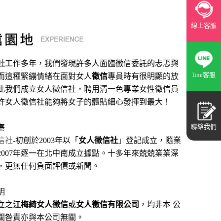
線上客服
社
工作多年，我們發現許多人面臨徵信委託的忐忑與
line客服
而這種緊繃情緒在面對女人
徵信
專員時有很明顯的放
此我們成立女人徵信社，聘用清一色專業女性徵信員
許女人徵信社能夠將女子的體貼細心發揮到最大
！
聯絡我們
寨
信社
-初創於2003年以「
女人徵信社
」登記成立，隨業
2007年逐一在北中南成立據點。十多年來兢兢業業深
，更無任何負面評價或新聞。
明
立之
江梅綺女人徵信
或
女人徵信有限公司
，均非本 公
關咎責亦與本公司無關。