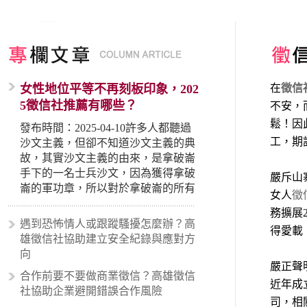
女性地位平等不再刻板印象，202
在
徵信
5徵信社推薦有哪些？
不安，
鬆！因
發布時間：2025-04-10許多人都聽過
工，期
沙文主義，但卻不知道沙文主義的典
故，其實沙文主義的由來，是拿破崙
手下的一名士兵沙文，因為獲得拿破
嚴斥山
崙的軍功章，所以對於拿破崙的所有
女人
徵
事蹟和政策產生狂熱崇拜，形成偏執
務擴展
的狀況，所以沙文主義後來就被拿來
遇到恐怖情人或跟蹤騷擾怎麼辦？高
得愛載
暗指偏見和歧視，而且有沙文主義傾
雄徵信社協助建立安全紀錄與應對方
向的人，通常對於自己的國家和民族
向
有超強烈的卓越感，因而瞧不起其他
嚴正聲
合作前要不要做商業徵信？高雄徵信
國家的人，所以沙文主義也廣泛應用
近年成
社協助企業避開錯誤合作風險
在種族歧視的說法，甚至還出現了男
司，相