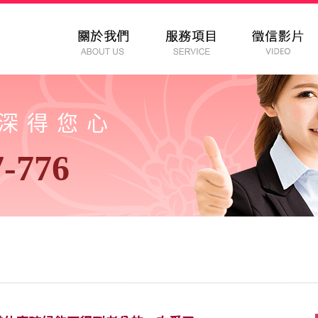
以深得您心
7-776