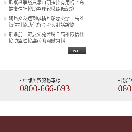
性沙文…
監護權爭議只靠口頭指控有用嗎？高
雄徵信社協助整理親職照顧紀錄
網路交友遇到感情詐騙怎麼辦？高雄
徵信社協助保留金流與對話證據
離婚前一定要先蒐證嗎？高雄徵信社
協助整理協議前的關鍵資料
▪ 中部免費服務專線
▪ 南
0800-666-693
080