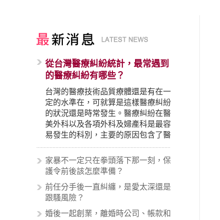
從台灣醫療糾紛統計，最常遇到
的醫療糾紛有哪些？
台灣的醫療技術品質療體還是有在一
定的水準在，可就算是這樣醫療糾紛
的狀況還是時常發生。醫療糾紛在醫
美外科以及各項外科及婦產科是最容
易發生的科別，主要的原因包含了醫
生未盡告知義務、醫療處置疏失、手
術疏失、術後照顧失當、醫療費用的
家暴不一定只在拳頭落下那一刻，保
收取。雖然醫學進步，但醫生與病患
護令前後該怎麼準備？
之間引起的糾紛還是經常發生。很多
前任分手後一直糾纏，是愛太深還是
案例中最後都走向訴訟流程，我們如
跟騷風險？
果不幸遇到相關醫療糾紛時究竟該怎
麼處理呢？醫療糾紛相關的內容其實
婚後一起創業，離婚時公司、帳款和