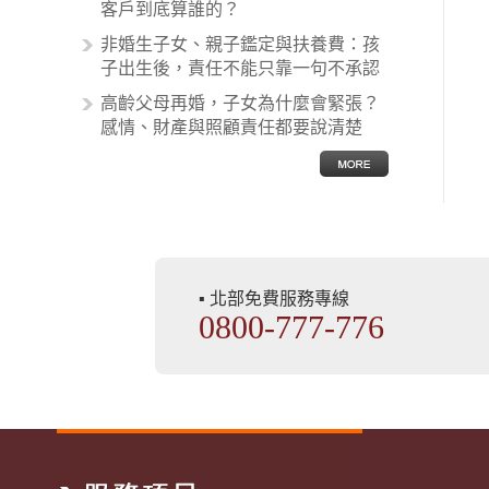
非常多，有些案例…
客戶到底算誰的？
非婚生子女、親子鑑定與扶養費：孩
子出生後，責任不能只靠一句不承認
高齡父母再婚，子女為什麼會緊張？
感情、財產與照顧責任都要說清楚
▪ 北部免費服務專線
0800-777-776