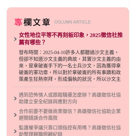
女性地位平等不再刻板印象，2025徵信社推
薦有哪些？
發布時間：2025-04-10許多人都聽過沙文主義，
但卻不知道沙文主義的典故，其實沙文主義的由
來，是拿破崙手下的一名士兵沙文，因為獲得拿
破崙的軍功章，所以對於拿破崙的所有事蹟和政
策產生狂熱崇拜，形成偏執的狀況，所以沙文主
義後來就被拿來暗指偏見和歧視，而且有沙文主
義傾向的人，通常對於自己的國家和民族有超強
遇到恐怖情人或跟蹤騷擾怎麼辦？高雄徵信社協
烈的卓越感，因而瞧不起其他國家的人，所以沙
助建立安全紀錄與應對方向
文主義也廣泛應用在種族歧視的說法，甚至還出
合作前要不要做商業徵信？高雄徵信社協助企業
現了男性沙文…
避開錯誤合作風險
監護權爭議只靠口頭指控有用嗎？高雄徵信社協
助整理親職照顧紀錄