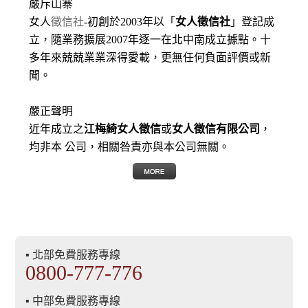
嚴斥山寨
女人
徵信社
-初創於2003年以「
女人徵信社
」登記成
立，隨業務擴展2007年逐一在北中南成立據點。十
多年來兢兢業業深得愛載，更無任何負面評價或新
聞。
嚴正聲明
近年成立之
江梅綺女人徵信
或
女人徵信有限公司
，
均非本 公司，相關咎責亦與本公司無關。
▪ 北部免費服務專線
0800-777-776
▪ 中部免費服務專線