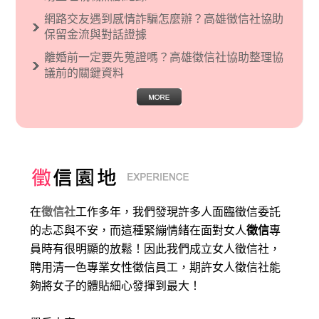
網路交友遇到感情詐騙怎麼辦？高雄徵信社協助
保留金流與對話證據
離婚前一定要先蒐證嗎？高雄徵信社協助整理協
議前的關鍵資料
在
徵信社
工作多年，我們發現許多人面臨徵信委託
的忐忑與不安，而這種緊繃情緒在面對女人
徵信
專
員時有很明顯的放鬆！因此我們成立女人徵信社，
聘用清一色專業女性徵信員工，期許女人徵信社能
夠將女子的體貼細心發揮到最大
！