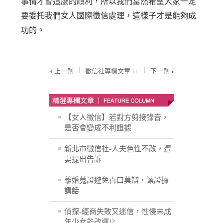
事情才會這麼的順利，所以我們當然希望大家一定
要委托我們女人國際徵信處理，這樣子才是能夠成
功的。
上一則
徵信社專欄文章
下一則
【女人徵信】若對方剪接錄音，
是否會變成不利證據
新北市徵信社-人夫色性不改，遭
妻提出告訴
離婚蒐證避免百口莫辯，讓證據
講話
偵探-經商失敗又迷信，性侵未成
年少女能改運!?