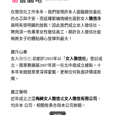
在
徵信社
工作多年，我們發現許多人面臨徵信委託
的忐忑與不安，而這種緊繃情緒在面對女人
徵信
專
員時有很明顯的放鬆！因此我們成立女人徵信社，
聘用清一色專業女性徵信員工，期許女人徵信社能
夠將女子的體貼細心發揮到最大
！
嚴斥山寨
女人
徵信社
-初創於2003年以「
女人徵信社
」登記成
立，隨業務擴展2007年逐一在北中南成立據點。十
多年來兢兢業業深得愛載，更無任何負面評價或新
聞。
嚴正聲明
近年成立之
江梅綺女人徵信
或
女人徵信有限公司
，
均非本 公司，相關咎責亦與本公司無關。