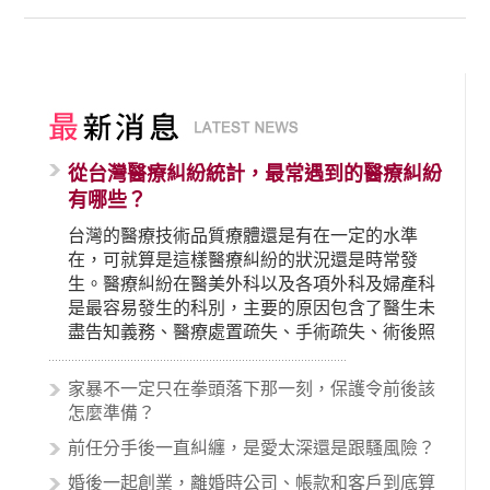
從台灣醫療糾紛統計，最常遇到的醫療糾紛
有哪些？
台灣的醫療技術品質療體還是有在一定的水準
在，可就算是這樣醫療糾紛的狀況還是時常發
生。醫療糾紛在醫美外科以及各項外科及婦產科
是最容易發生的科別，主要的原因包含了醫生未
盡告知義務、醫療處置疏失、手術疏失、術後照
顧失當、醫療費用的收取。雖然醫學進步，但醫
生與病患之間引起的糾紛還是經常發生。很多案
家暴不一定只在拳頭落下那一刻，保護令前後該
例中最後都走向訴訟流程，我們如果不幸遇到相
怎麼準備？
關醫療糾紛時究竟該怎麼處理呢？醫療糾紛相關
前任分手後一直糾纏，是愛太深還是跟騷風險？
的內容其實非常多，有些案例…
婚後一起創業，離婚時公司、帳款和客戶到底算