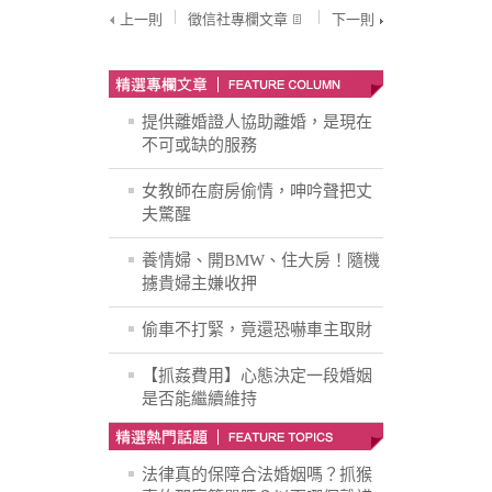
上一則
徵信社專欄文章
下一則
提供離婚證人協助離婚，是現在
不可或缺的服務
女教師在廚房偷情，呻吟聲把丈
夫驚醒
養情婦、開BMW、住大房！隨機
擄貴婦主嫌收押
偷車不打緊，竟還恐嚇車主取財
【抓姦費用】心態決定一段婚姻
是否能繼續維持
法律真的保障合法婚姻嗎？抓猴