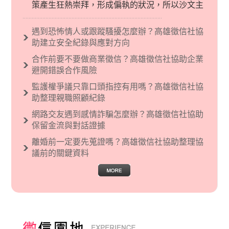
策產生狂熱崇拜，形成偏執的狀況，所以沙文主
義後來就被拿來暗指偏見和歧視，而且有沙文主
義傾向的人，通常對於自己的國家和民族有超強
遇到恐怖情人或跟蹤騷擾怎麼辦？高雄徵信社協
烈的卓越感，因而瞧不起其他國家的人，所以沙
助建立安全紀錄與應對方向
文主義也廣泛應用在種族歧視的說法，甚至還出
合作前要不要做商業徵信？高雄徵信社協助企業
現了男性沙文…
避開錯誤合作風險
監護權爭議只靠口頭指控有用嗎？高雄徵信社協
助整理親職照顧紀錄
網路交友遇到感情詐騙怎麼辦？高雄徵信社協助
保留金流與對話證據
離婚前一定要先蒐證嗎？高雄徵信社協助整理協
議前的關鍵資料