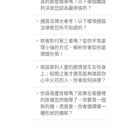
真的那麼簡單嗎？以下哪個離譜
判決是您認為最誇張的？
通姦法律大會考！以下哪項通姦
法律是您所不知道的？
妳會對付第三者嗎？從你平常處
理小強的方式，解析你會如何處
理婚外情！
假設犀利人妻的劇情發生在你身
上；結婚之後才遇見能夠激起你
心中火花的人，你會如何抉擇？
你容易遭背叛嗎？如果在客廳裡
的掛鐘忽然故障了，你要買一個
新的鐘，憑直覺，你會選擇哪一
種形狀的鐘呢？