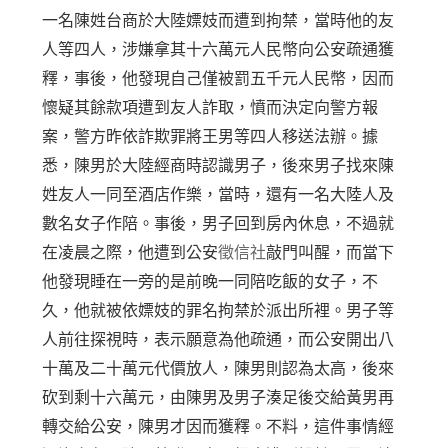
一名陳姓台商於大陸嫖妓而遭到拘禁，當時他的友
人等四人，涉嫌拿其十六萬元人民幣向公安疏通獲
釋，事後，他發現自己僅被罰五千元人民幣，因而
懷疑其餘款項遭到友人詐取，憤而決定向警方報
案，警方昨依詐欺罪將王男等四人移送法辦。據
悉，陳男於大陸經商時認識男子，後來男子找來陳
姓友人一同至酒店作樂，當時，還有一名大陸人及
數名女子作陪。事後，男子回到房內休息，不過就
在凌晨之際，他遭到公安
徵信社
敲門叫醒，而當下
他發現睡在一旁的是前晚一同陪吃飯的女子，不
久，他就被依嫖妓的罪名拘禁於派出所裡。男子等
人前往探視時，表示願意為他疏通，而公安開出八
十萬及二十萬元代價放人，陳男則認為太高，後來
砍到剩十六萬元，由陳男及男子湊足後交給黃男再
轉交給公安，陳男才因而獲釋。不料，這件事情經