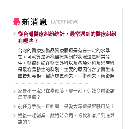
從台灣醫療糾紛統計，最常遇到的醫療糾紛
有哪些？
台灣的醫療技術品質療體還是有在一定的水準
在，可就算是這樣醫療糾紛的狀況還是時常發
生。醫療糾紛在醫美外科以及各項外科及婦產科
是最容易發生的科別，主要的原因包含了醫生未
盡告知義務、醫療處置疏失、手術疏失、術後照
顧失當、醫療費用的收取。雖然醫學進步，但醫
生與病患之間引起的糾紛還是經常發生。很多案
家暴不一定只在拳頭落下那一刻，保護令前後該
例中最後都走向訴訟流程，我們如果不幸遇到相
怎麼準備？
關醫療糾紛時究竟該怎麼處理呢？醫療糾紛相關
前任分手後一直糾纏，是愛太深還是跟騷風險？
的內容其實非常多，有些案例…
婚後一起創業，離婚時公司、帳款和客戶到底算
誰的？