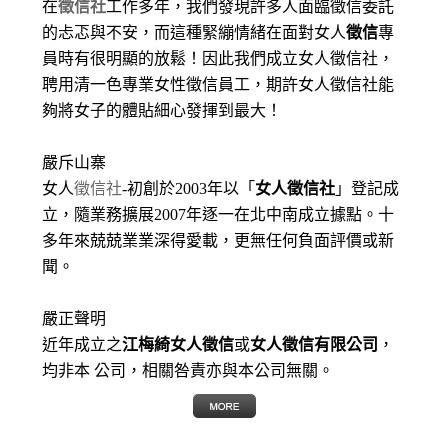
在
徵信社
工作多年，我們發現許多人面臨徵信委託
的忐忑與不安，而這種緊繃情緒在面對女人
徵信
專
員時有很明顯的放鬆！因此我們成立女人徵信社，
聘用清一色專業女性徵信員工，期許女人徵信社能
夠將女子的體貼細心發揮到最大
！
嚴斥山寨
女人
徵信社
-初創於2003年以「
女人徵信社
」登記成
立，隨業務擴展2007年逐一在北中南成立據點。十
多年來兢兢業業深得愛載，更無任何負面評價或新
聞。
嚴正聲明
近年成立之
江梅綺女人徵信
或
女人徵信有限公司
，
均非本 公司，相關咎責亦與本公司無關。