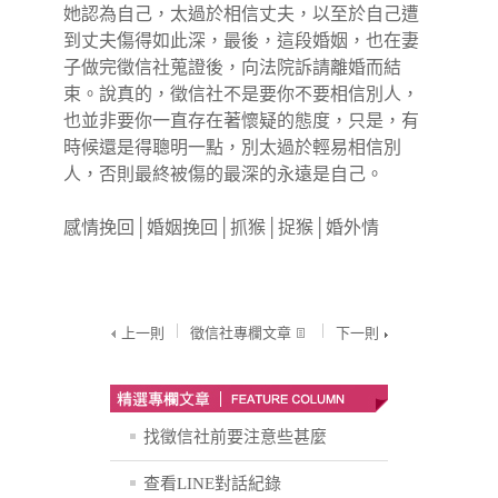
她認為自己，太過於相信丈夫，以至於自己遭
到丈夫傷得如此深，最後，這段婚姻，也在妻
子做完徵信社蒐證後，向法院
訴請離婚
而結
束。說真的，徵信社不是要你不要相信別人，
也並非要你一直存在著懷疑的態度，只是，有
時候還是得聰明一點，別太過於輕易相信別
人，否則最終被傷的最深的永遠是自己。
感情挽回
│
婚姻挽回
│
抓猴
│
捉猴
│
婚外情
上一則
徵信社專欄文章
下一則
找徵信社前要注意些甚麼
查看LINE對話紀錄