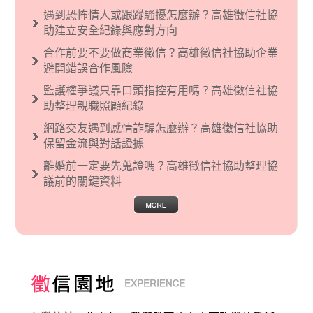
義傾向的人，通常對於自己的國家和民族有超強
遇到恐怖情人或跟蹤騷擾怎麼辦？高雄徵信社協
烈的卓越感，因而瞧不起其他國家的人，所以沙
助建立安全紀錄與應對方向
文主義也廣泛應用在種族歧視的說法，甚至還出
合作前要不要做商業徵信？高雄徵信社協助企業
現了男性沙文…
避開錯誤合作風險
監護權爭議只靠口頭指控有用嗎？高雄徵信社協
助整理親職照顧紀錄
網路交友遇到感情詐騙怎麼辦？高雄徵信社協助
保留金流與對話證據
離婚前一定要先蒐證嗎？高雄徵信社協助整理協
議前的關鍵資料