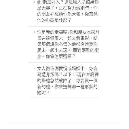
她/他是好人？還是壞人？如果你
是大胖子，正在努力減肥時，你
的朋友卻想請你吃大餐，你直覺
他的心態是什麽？
你是我的幸福嗎?你和朋友本來計
畫在這個周末一起去看電影，結
果那個讓你心儀的他卻突然邀你
周末一起出去玩， 面對兩難的衝
突，你會怎麼選擇？
女人徵信測愛情或婚姻中，你容
易遭背叛嗎？以下： 現在客廳裡
的掛鐘忽然故障了，你要買一個
新的鐘，你會選擇哪一種形狀的
鐘呢？