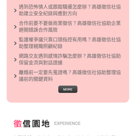
義傾向的人，通常對於自己的國家和民族有超強
遇到恐怖情人或跟蹤騷擾怎麼辦？高雄徵信社協
烈的卓越感，因而瞧不起其他國家的人，所以沙
助建立安全紀錄與應對方向
文主義也廣泛應用在種族歧視的說法，甚至還出
合作前要不要做商業徵信？高雄徵信社協助企業
現了男性沙文…
避開錯誤合作風險
監護權爭議只靠口頭指控有用嗎？高雄徵信社協
助整理親職照顧紀錄
網路交友遇到感情詐騙怎麼辦？高雄徵信社協助
保留金流與對話證據
離婚前一定要先蒐證嗎？高雄徵信社協助整理協
議前的關鍵資料