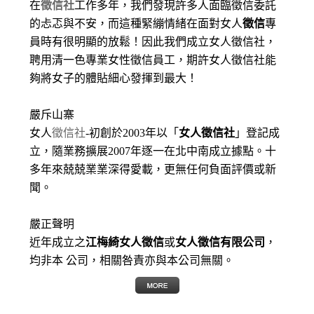
在
徵信社
工作多年，我們發現許多人面臨徵信委託
的忐忑與不安，而這種緊繃情緒在面對女人
徵信
專
員時有很明顯的放鬆！因此我們成立女人徵信社，
聘用清一色專業女性徵信員工，期許女人徵信社能
夠將女子的體貼細心發揮到最大
！
嚴斥山寨
女人
徵信社
-初創於2003年以「
女人徵信社
」登記成
立，隨業務擴展2007年逐一在北中南成立據點。十
多年來兢兢業業深得愛載，更無任何負面評價或新
聞。
嚴正聲明
近年成立之
江梅綺女人徵信
或
女人徵信有限公司
，
均非本 公司，相關咎責亦與本公司無關。