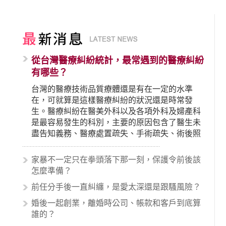
從台灣醫療糾紛統計，最常遇到的醫療糾紛
有哪些？
台灣的醫療技術品質療體還是有在一定的水準
在，可就算是這樣醫療糾紛的狀況還是時常發
生。醫療糾紛在醫美外科以及各項外科及婦產科
是最容易發生的科別，主要的原因包含了醫生未
盡告知義務、醫療處置疏失、手術疏失、術後照
顧失當、醫療費用的收取。雖然醫學進步，但醫
生與病患之間引起的糾紛還是經常發生。很多案
家暴不一定只在拳頭落下那一刻，保護令前後該
例中最後都走向訴訟流程，我們如果不幸遇到相
怎麼準備？
關醫療糾紛時究竟該怎麼處理呢？醫療糾紛相關
前任分手後一直糾纏，是愛太深還是跟騷風險？
的內容其實非常多，有些案例…
婚後一起創業，離婚時公司、帳款和客戶到底算
誰的？