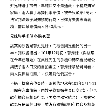
姓兄妹聯手提告，單純口交不是通姦，不構成妨害
家庭，兩人聯手再提民事賠償，被告只願賠5萬元，
法官判決嫂子與妹婿的行為，已違背夫妻忠貞義
務，需連帶賠償兩人各40萬元。
兄妹聯手求償 各賠40萬
該案的原告是郭姓兄妹，而被告則是他們的另一
半。判決書指出，101年12月初，郭妹妹（與蔡某
在今年已離婚）在蔡姓先生的手機中赫然看見老公
與嫂子兩人口交的自拍畫面，郭妹妹拿給哥哥看，
兩人提供翻拍照片，決定對他們提告。
不過，檢察官偵查時，兩被告坦承在101年5月至11
月間在汽車旅館，由嫂子為妹婿蔡某口交2次，但否
認有通姦及相姦行為（男女性器官結合），檢察官
認為只是單純口交，並沒有證據證明有通姦及相姦