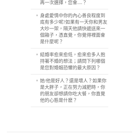
再一次選擇，您會....？
身處愛情中你的內心善良程度到
底有多少呢?如果有一天你和男友
大吵一架，隔天他請快遞送來一
個箱子，憑直覺，你覺得裡面會
是什麼呢？
結婚率愈來愈低，愈來愈多人抱
持著不婚的想法；請問下列哪個
是您對婚姻恐懼的最大原因？
她/他是好人？還是壞人？如果你
是大胖子，正在努力減肥時，你
的朋友卻想請你吃大餐，你直覺
他的心態是什麽？