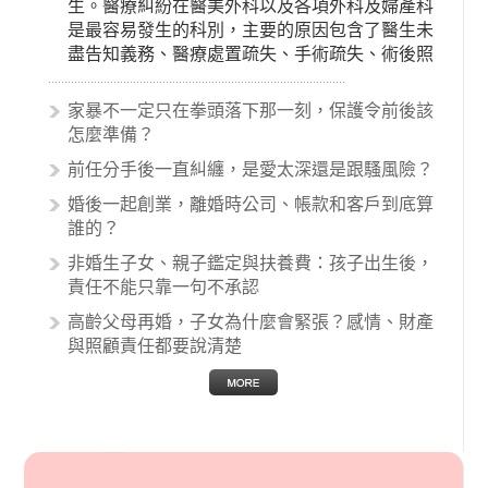
生。醫療糾紛在醫美外科以及各項外科及婦產科
是最容易發生的科別，主要的原因包含了醫生未
盡告知義務、醫療處置疏失、手術疏失、術後照
顧失當、醫療費用的收取。雖然醫學進步，但醫
生與病患之間引起的糾紛還是經常發生。很多案
家暴不一定只在拳頭落下那一刻，保護令前後該
例中最後都走向訴訟流程，我們如果不幸遇到相
怎麼準備？
關醫療糾紛時究竟該怎麼處理呢？醫療糾紛相關
前任分手後一直糾纏，是愛太深還是跟騷風險？
的內容其實非常多，有些案例…
婚後一起創業，離婚時公司、帳款和客戶到底算
誰的？
非婚生子女、親子鑑定與扶養費：孩子出生後，
責任不能只靠一句不承認
高齡父母再婚，子女為什麼會緊張？感情、財產
與照顧責任都要說清楚