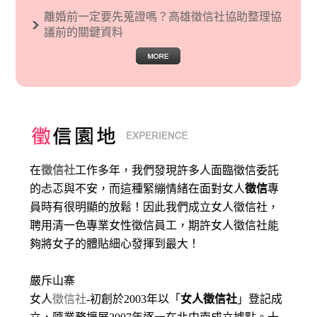
離婚前一定要先蒐證嗎？高雄徵信社協助整理協
議前的關鍵資料
在
徵信社
工作多年，我們發現許多人面臨徵信委託
的忐忑與不安，而這種緊繃情緒在面對女人
徵信
專
員時有很明顯的放鬆！因此我們成立女人徵信社，
聘用清一色專業女性徵信員工，期許女人徵信社能
夠將女子的體貼細心發揮到最大
！
嚴斥山寨
女人
徵信社
-初創於2003年以「
女人徵信社
」登記成