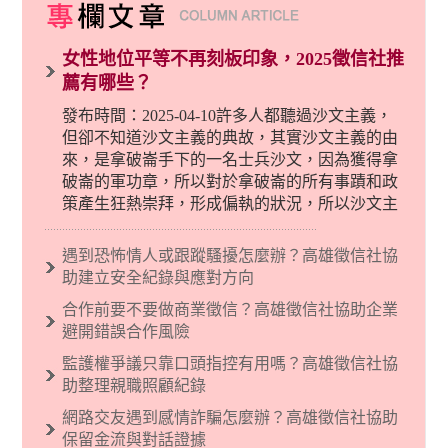
女性地位平等不再刻板印象，2025徵信社推
薦有哪些？
發布時間：2025-04-10許多人都聽過沙文主義，
但卻不知道沙文主義的典故，其實沙文主義的由
來，是拿破崙手下的一名士兵沙文，因為獲得拿
破崙的軍功章，所以對於拿破崙的所有事蹟和政
策產生狂熱崇拜，形成偏執的狀況，所以沙文主
義後來就被拿來暗指偏見和歧視，而且有沙文主
義傾向的人，通常對於自己的國家和民族有超強
遇到恐怖情人或跟蹤騷擾怎麼辦？高雄徵信社協
烈的卓越感，因而瞧不起其他國家的人，所以沙
助建立安全紀錄與應對方向
文主義也廣泛應用在種族歧視的說法，甚至還出
合作前要不要做商業徵信？高雄徵信社協助企業
現了男性沙文…
避開錯誤合作風險
監護權爭議只靠口頭指控有用嗎？高雄徵信社協
助整理親職照顧紀錄
網路交友遇到感情詐騙怎麼辦？高雄徵信社協助
保留金流與對話證據