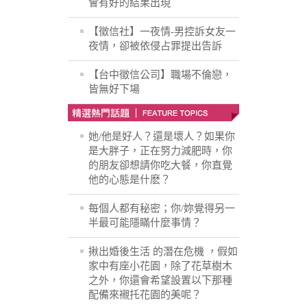
會有好的結果出現
【徵信社】一夜情-男控訴女友一
夜情，卻被依侵占罪提出告訴
【台中徵信公司】職場不倫戀，
皆無好下場
她/他是好人？還是壞人？如果你
是大胖子，正在努力減肥時，你
的朋友卻想請你吃大餐，你直覺
他的心態是什麽？
每個人都有秘密；你/妳覺得另一
半最可能隱瞞什麼事情？
揪出婚後生活 的潛在危機 ，假如
家中有座小花園，除了花草樹木
之外，你還會希望設置以下那種
配備來襯托花園的美呢？