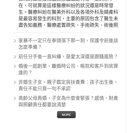
在，可就算是這樣醫療糾紛的狀況還是時常發
生。醫療糾紛在醫美外科以及各項外科及婦產科
是最容易發生的科別，主要的原因包含了醫生未
盡告知義務、醫療處置疏失、手術疏失、術後照
顧失當、醫療費用的收取。雖然醫學進步，但醫
生與病患之間引起的糾紛還是經常發生。很多案
家暴不一定只在拳頭落下那一刻，保護令前後該
例中最後都走向訴訟流程，我們如果不幸遇到相
怎麼準備？
關醫療糾紛時究竟該怎麼處理呢？醫療糾紛相關
前任分手後一直糾纏，是愛太深還是跟騷風險？
的內容其實非常多，有些案例…
婚後一起創業，離婚時公司、帳款和客戶到底算
誰的？
非婚生子女、親子鑑定與扶養費：孩子出生後，
責任不能只靠一句不承認
高齡父母再婚，子女為什麼會緊張？感情、財產
與照顧責任都要說清楚