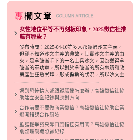
女性地位平等不再刻板印象，2025徵信社推
薦有哪些？
發布時間：2025-04-10許多人都聽過沙文主義，
但卻不知道沙文主義的典故，其實沙文主義的由
來，是拿破崙手下的一名士兵沙文，因為獲得拿
破崙的軍功章，所以對於拿破崙的所有事蹟和政
策產生狂熱崇拜，形成偏執的狀況，所以沙文主
義後來就被拿來暗指偏見和歧視，而且有沙文主
義傾向的人，通常對於自己的國家和民族有超強
遇到恐怖情人或跟蹤騷擾怎麼辦？高雄徵信社協
烈的卓越感，因而瞧不起其他國家的人，所以沙
助建立安全紀錄與應對方向
文主義也廣泛應用在種族歧視的說法，甚至還出
合作前要不要做商業徵信？高雄徵信社協助企業
現了男性沙文…
避開錯誤合作風險
監護權爭議只靠口頭指控有用嗎？高雄徵信社協
助整理親職照顧紀錄