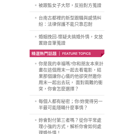
被跟監女子大怒，反拍對方蒐證
台南古都裡的新型跟騷與感情糾
紛：法律保護不能只靠忍耐
婚姻挽回-懷疑夫搞婚外情，女放
置錄音筆蒐證
你是我的幸福嗎?你和朋友本來計
畫在這個周末一起去看電影，結
果那個讓你心儀的他卻突然邀你
周末一起出去玩， 面對兩難的衝
突，你會怎麼選擇？
每個人都有秘密；你/妳覺得另一
半最可能隱瞞什麼事情？
妳會對付第三者嗎？從你平常處
理小強的方式，解析你會如何處
理婚外情！