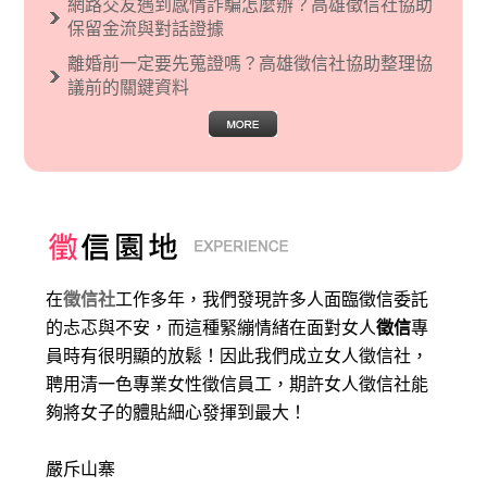
網路交友遇到感情詐騙怎麼辦？高雄徵信社協助
保留金流與對話證據
離婚前一定要先蒐證嗎？高雄徵信社協助整理協
議前的關鍵資料
在
徵信社
工作多年，我們發現許多人面臨徵信委託
的忐忑與不安，而這種緊繃情緒在面對女人
徵信
專
員時有很明顯的放鬆！因此我們成立女人徵信社，
聘用清一色專業女性徵信員工，期許女人徵信社能
夠將女子的體貼細心發揮到最大
！
嚴斥山寨