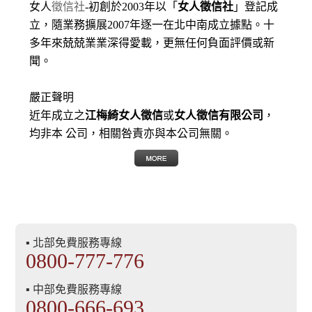
女人
徵信社
-初創於2003年以「
女人徵信社
」登記成
立，隨業務擴展2007年逐一在北中南成立據點。十
多年來兢兢業業深得愛載，更無任何負面評價或新
聞。
嚴正聲明
近年成立之
江梅綺女人徵信
或
女人徵信有限公司
，
均非本 公司，相關咎責亦與本公司無關。
▪ 北部免費服務專線
0800-777-776
▪ 中部免費服務專線
0800-666-693