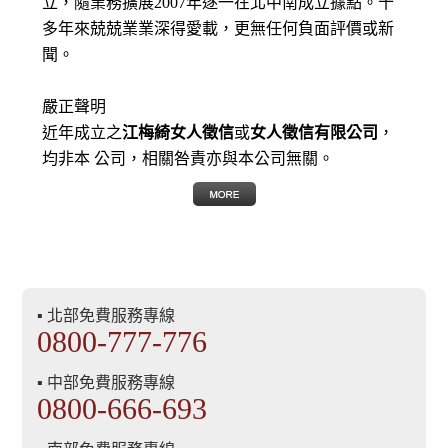
立，隨業務擴展2007年逐一在北中南成立據點。十
多年來兢兢業業深得愛載，更無任何負面評價或新
聞。
嚴正聲明
近年成立之
江梅綺女人徵信
或
女人徵信有限公司
，
均非本 公司，相關咎責亦與本公司無關。
▪ 北部免費服務專線
0800-777-776
▪ 中部免費服務專線
0800-666-693