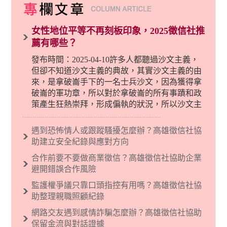
女性地位平等不再刻板印象，2025徵信社推
薦有哪些？
發布時間：2025-04-10許多人都聽過沙文主義，
但卻不知道沙文主義的典故，其實沙文主義的由
來，是拿破崙手下的一名士兵沙文，因為獲得拿
破崙的軍功章，所以對於拿破崙的所有事蹟和政
策產生狂熱崇拜，形成偏執的狀況，所以沙文主
義後來就被拿來暗指偏見和歧視，而且有沙文主
義傾向的人，通常對於自己的國家和民族有超強
遇到恐怖情人或跟蹤騷擾怎麼辦？高雄徵信社協
烈的卓越感，因而瞧不起其他國家的人，所以沙
助建立安全紀錄與應對方向
文主義也廣泛應用在種族歧視的說法，甚至還出
合作前要不要做商業徵信？高雄徵信社協助企業
現了男性沙文…
避開錯誤合作風險
監護權爭議只靠口頭指控有用嗎？高雄徵信社協
助整理親職照顧紀錄
網路交友遇到感情詐騙怎麼辦？高雄徵信社協助
保留金流與對話證據