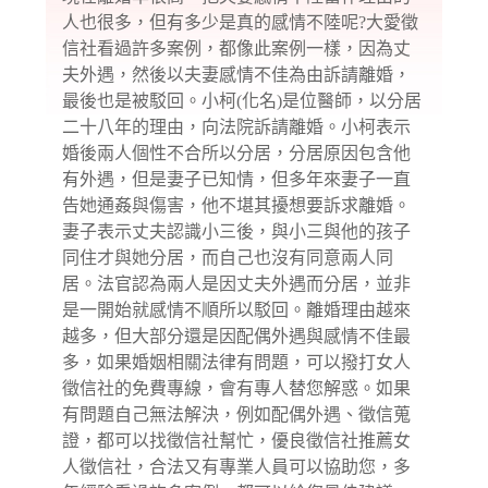
人也很多，但有多少是真的感情不陸呢?大愛徵
信社看過許多案例，都像此案例一樣，因為丈
夫外遇，然後以夫妻感情不佳為由訴請離婚，
最後也是被駁回。小柯(化名)是位醫師，以分居
二十八年的理由，向法院訴請離婚。小柯表示
婚後兩人個性不合所以分居，分居原因包含他
有外遇，但是妻子已知情，但多年來妻子一直
告她通姦與傷害，他不堪其擾想要訴求離婚。
妻子表示丈夫認識小三後，與小三與他的孩子
同住才與她分居，而自己也沒有同意兩人同
居。法官認為兩人是因丈夫外遇而分居，並非
是一開始就感情不順所以駁回。離婚理由越來
越多，但大部分還是因配偶外遇與感情不佳最
多，如果婚姻相關法律有問題，可以撥打女人
徵信社的免費專線，會有專人替您解惑。如果
有問題自己無法解決，例如配偶外遇、徵信蒐
證，都可以找徵信社幫忙，優良徵信社推薦女
人徵信社，合法又有專業人員可以協助您，多