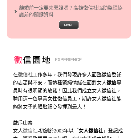
離婚前一定要先蒐證嗎？高雄徵信社協助整理協
議前的關鍵資料
在
徵信社
工作多年，我們發現許多人面臨徵信委託
的忐忑與不安，而這種緊繃情緒在面對女人
徵信
專
員時有很明顯的放鬆！因此我們成立女人徵信社，
聘用清一色專業女性徵信員工，期許女人徵信社能
夠將女子的體貼細心發揮到最大
！
嚴斥山寨
女人
徵信社
-初創於2003年以「
女人徵信社
」登記成