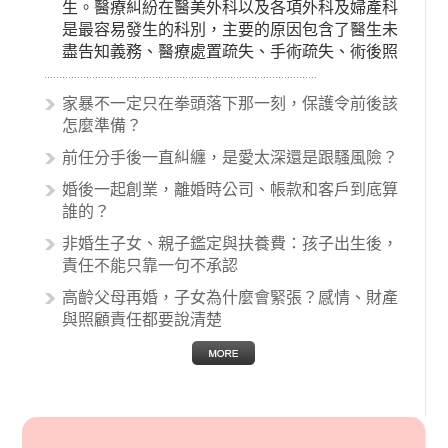
生。醫療糾紛在醫美外科以及各項外科及婦產科
是最容易發生的科別，主要的原因包含了醫生未
盡告知義務、醫療處置疏失、手術疏失、術後照
顧失當、醫療費用的收取。雖然醫學進步，但醫
生與病患之間引起的糾紛還是經常發生。很多案
家暴不一定只在拳頭落下那一刻，保護令前後該
例中最後都走向訴訟流程，我們如果不幸遇到相
怎麼準備？
關醫療糾紛時究竟該怎麼處理呢？醫療糾紛相關
前任分手後一直糾纏，是愛太深還是跟騷風險？
的內容其實非常多，有些案例…
婚後一起創業，離婚時公司、帳款和客戶到底算
誰的？
非婚生子女、親子鑑定與扶養費：孩子出生後，
責任不能只靠一句不承認
高齡父母再婚，子女為什麼會緊張？感情、財產
與照顧責任都要說清楚