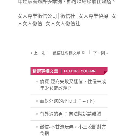
年經驗看過許多案例，都可以給您最佳建議。
女人專業徵信公司
│
徵信社
│
女人專業偵探
│
女
人女人徵信
│
女人女人徵信社
上一則
徵信社專欄文章
下一則
偵探-經商失敗又迷信，性侵未成
年少女能改運!?
面對外遇的那段日子 -- (下)
有外遇的男子 向法院訴請離婚
徵信-不甘遭玩弄，小三咬斷對方
食指