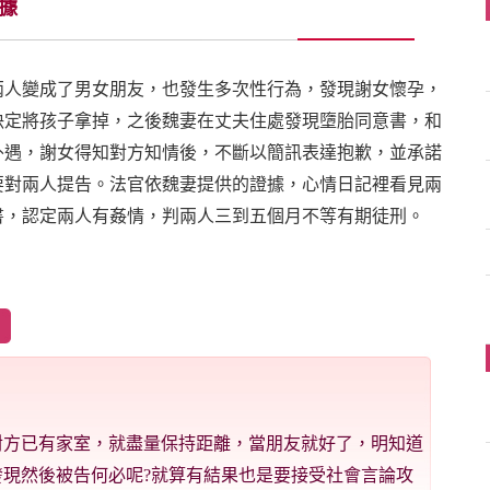
據
兩人變成了男女朋友，也發生多次性行為，發現謝女懷孕，
決定將孩子拿掉，之後魏妻在丈夫住處發現墮胎同意書，和
外遇，謝女得知對方知情後，不斷以簡訊表達抱歉，並承諾
要對兩人提告。法官依魏妻提供的證據，心情日記裡看見兩
書，認定兩人有姦情，判兩人三到五個月不等有期徒刑。
對方已有家室，就盡量保持距離，當朋友就好了，明知道
現然後被告何必呢?就算有結果也是要接受社會言論攻