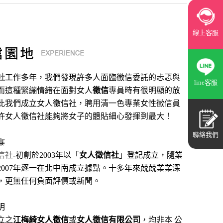
線上客服
社
工作多年，我們發現許多人面臨徵信委託的忐忑與
line客服
而這種緊繃情緒在面對女人
徵信
專員時有很明顯的放
此我們成立女人徵信社，聘用清一色專業女性徵信員
許女人徵信社能夠將女子的體貼細心發揮到最大
！
聯絡我們
寨
信社
-初創於2003年以「
女人徵信社
」登記成立，隨業
2007年逐一在北中南成立據點。十多年來兢兢業業深
，更無任何負面評價或新聞。
明
立之
江梅綺女人徵信
或
女人徵信有限公司
，均非本 公