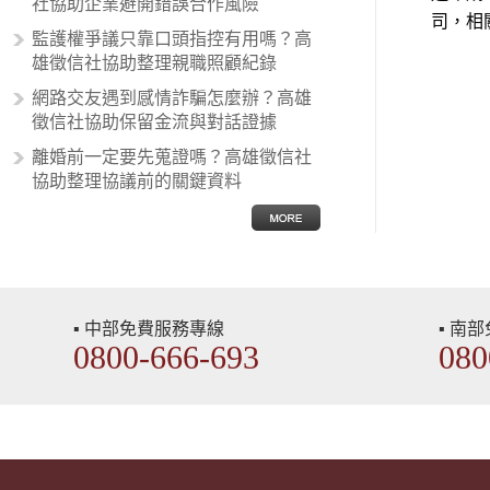
社協助企業避開錯誤合作風險
在種族歧視的說法，甚至還出現了男
司，相
性沙文…
監護權爭議只靠口頭指控有用嗎？高
雄徵信社協助整理親職照顧紀錄
網路交友遇到感情詐騙怎麼辦？高雄
徵信社協助保留金流與對話證據
離婚前一定要先蒐證嗎？高雄徵信社
協助整理協議前的關鍵資料
▪ 中部免費服務專線
▪ 南
0800-666-693
080