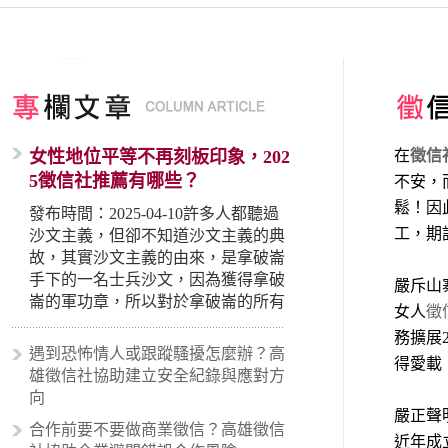
女性地位平等不再刻板印象，202
在
徵信
5徵信社推薦有哪些？
不安，
鬆！因
發布時間：2025-04-10許多人都聽過
工，期
沙文主義，但卻不知道沙文主義的典
故，其實沙文主義的由來，是拿破崙
手下的一名士兵沙文，因為獲得拿破
嚴斥山
崙的軍功章，所以對於拿破崙的所有
女人
徵
事蹟和政策產生狂熱崇拜，形成偏執
務擴展
的狀況，所以沙文主義後來就被拿來
遇到恐怖情人或跟蹤騷擾怎麼辦？高
得愛載
暗指偏見和歧視，而且有沙文主義傾
雄徵信社協助建立安全紀錄與應對方
向的人，通常對於自己的國家和民族
向
有超強烈的卓越感，因而瞧不起其他
嚴正聲
合作前要不要做商業徵信？高雄徵信
國家的人，所以沙文主義也廣泛應用
近年成