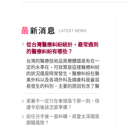
從台灣醫療糾紛統計，最常遇到
的醫療糾紛有哪些？
台灣的醫療技術品質療體還是有在一
定的水準在，可就算是這樣醫療糾紛
的狀況還是時常發生。醫療糾紛在醫
美外科以及各項外科及婦產科是最容
易發生的科別，主要的原因包含了醫
生未盡告知義務、醫療處置疏失、手
術疏失、術後照顧失當、醫療費用的
家暴不一定只在拳頭落下那一刻，保
收取。雖然醫學進步，但醫生與病患
護令前後該怎麼準備？
之間引起的糾紛還是經常發生。很多
前任分手後一直糾纏，是愛太深還是
案例中最後都走向訴訟流程，我們如
跟騷風險？
果不幸遇到相關醫療糾紛時究竟該怎