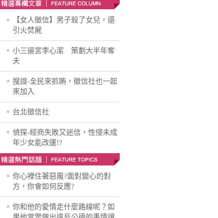
【女人徵信】男子殺了女兒，還
引火焚屍
小三逼宮李心潔 策劃大半年奪
夫
搜證-全民來抓賄，徵信社也一起
來加入
台北徵信社
偵探-經商失敗又迷信，性侵未成
年少女能改運!?
你心裡住著惡魔?面對變心的對
方，你會如何反應?
你和他的愛情走什麼路線呢？如
果他當眾做出違反公德的事情讓