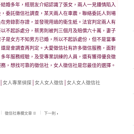
子結婚多年，經朋友介紹認識了張女，兩人一見鍾情陷入
後，委託徵信社調查，某天兩人在車震，聯絡委託人到場
員在旁錄影存證，並發現用過的衛生紙。法官判定兩人有
所以不起訴處分，蔡男則被判三個月及賠償六十萬，妻子
案子是女方不知男方已婚，所以不起訴處份，但不是當事
，還是會調查再判定。大愛徵信社有許多徵信服務，面對
，多年服務經驗，及受專業訓練的人員，還有獲得優良徵
服務，想找可靠的徵信社，女人徵信社是您最佳的選擇。
│
女人專業偵探
│
女人女人徵信
│
女人女人徵信社
徵信社專欄文章
下一則