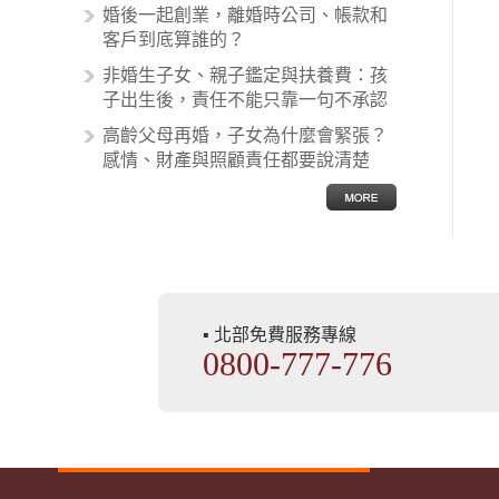
麼處理呢？醫療糾紛相關的內容其實
婚後一起創業，離婚時公司、帳款和
非常多，有些案例…
客戶到底算誰的？
非婚生子女、親子鑑定與扶養費：孩
子出生後，責任不能只靠一句不承認
高齡父母再婚，子女為什麼會緊張？
感情、財產與照顧責任都要說清楚
▪ 北部免費服務專線
0800-777-776