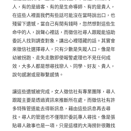
人，有的是過客、有的是生命導師、有的是貴人，
在這些人裡面我們有些話可能沒在當時說出口，也
殘留下遺憾，當自己有閒有錢時，忽然想對這些生
命中的人，說聲心裡話，而徵信社尋人跟蹤能協助
委託人找到調查對象，講出心裡隱藏的話。其實會
來徵信社選擇尋人，只有少數是失蹤人口，像是年
幼被拐跑、走失走散即使報警處理也不見任何成
效，大多人都是想尋找戀人、同學、好友、貴人，
說句感謝或是聯繫感情。
讓這些遺憾被完成，女人徵信社有專業團隊，尋人
跟蹤主要是透過資訊來推斷所在處，而徵信社有許
多特殊管道能去得新訊息，藉由這些訊息再去尋
找。尋人的管道也不僅限於委託專人尋找，像是張
貼尋人啟事也是一項，只是這樣的大海撈針很難找