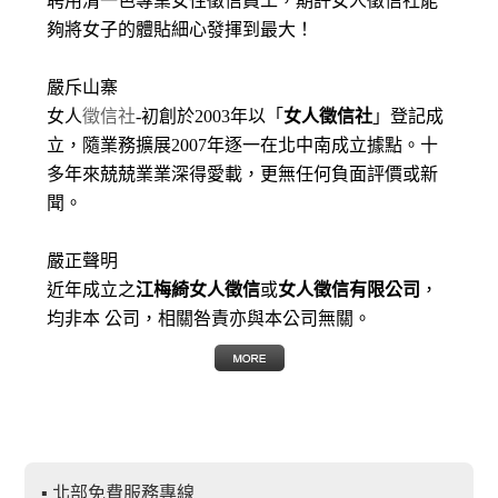
聘用清一色專業女性徵信員工，期許女人徵信社能
夠將女子的體貼細心發揮到最大
！
嚴斥山寨
女人
徵信社
-初創於2003年以「
女人徵信社
」登記成
立，隨業務擴展2007年逐一在北中南成立據點。十
多年來兢兢業業深得愛載，更無任何負面評價或新
聞。
嚴正聲明
近年成立之
江梅綺女人徵信
或
女人徵信有限公司
，
均非本 公司，相關咎責亦與本公司無關。
▪ 北部免費服務專線