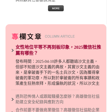
女性地位平等不再刻板印象，2025徵信社推
薦有哪些？
發布時間：2025-04-10許多人都聽過沙文主義，
但卻不知道沙文主義的典故，其實沙文主義的由
來，是拿破崙手下的一名士兵沙文，因為獲得拿
破崙的軍功章，所以對於拿破崙的所有事蹟和政
策產生狂熱崇拜，形成偏執的狀況，所以沙文主
義後來就被拿來暗指偏見和歧視，而且有沙文主
義傾向的人，通常對於自己的國家和民族有超強
遇到恐怖情人或跟蹤騷擾怎麼辦？高雄徵信社協
烈的卓越感，因而瞧不起其他國家的人，所以沙
助建立安全紀錄與應對方向
文主義也廣泛應用在種族歧視的說法，甚至還出
合作前要不要做商業徵信？高雄徵信社協助企業
現了男性沙文…