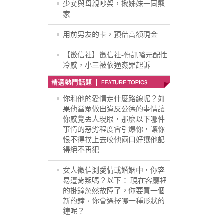
少女與母親吵架，揪姊妹一同翹
家
用前男友的卡，預借高額現金
【徵信社】徵信社-傳訊嗆元配性
冷感，小三被依通姦罪起訴
你和他的愛情走什麼路線呢？如
果他當眾做出違反公德的事情讓
你感覺丟人現眼，那麼以下哪件
事情的惡劣程度會引爆你，讓你
恨不得撲上去咬他兩口好讓他記
得絕不再犯
女人徵信測愛情或婚姻中，你容
易遭背叛嗎？以下： 現在客廳裡
的掛鐘忽然故障了，你要買一個
新的鐘，你會選擇哪一種形狀的
鐘呢？