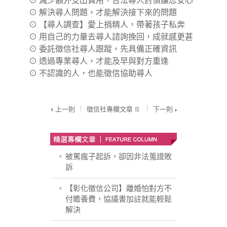
⊙
減少額外支出費用，合法尋人討債讓您安心
⊙
解決尋人問題，才能解決接下來的問題
⊙
【尋人調查】愛上捐精人，帶著孩子私奔
⊙
用自己的力量去尋人諮詢挽回，成就感更甚
⊙
委託徵信社尋人跟蹤，先具備正確資訊
⊙
透過專業尋人，才能及早與對方重逢
⊙
不認識的人，也能徵信協助尋人
上一則
徵信社專欄文章
下一則
被罵瘋子起訴，卻因非法蒐證敗
訴
【彰化徵信公司】離婚怕對方不
付贍養費，協議書加註就能輕鬆
解決