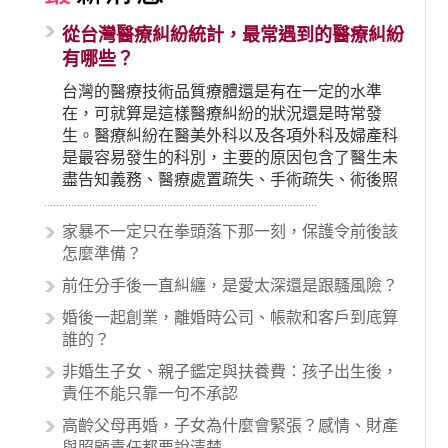
從台灣醫療糾紛統計，最常遇到的醫療糾紛
有哪些？
台灣的醫療技術品質療體還是有在一定的水準
在，可就算是這樣醫療糾紛的狀況還是時常發
生。醫療糾紛在醫美外科以及各項外科及婦產科
是最容易發生的科別，主要的原因包含了醫生未
盡告知義務、醫療處置疏失、手術疏失、術後照
顧失當、醫療費用的收取。雖然醫學進步，但醫
生與病患之間引起的糾紛還是經常發生。很多案
家暴不一定只在拳頭落下那一刻，保護令前後該
例中最後都走向訴訟流程，我們如果不幸遇到相
怎麼準備？
關醫療糾紛時究竟該怎麼處理呢？醫療糾紛相關
前任分手後一直糾纏，是愛太深還是跟騷風險？
的內容其實非常多，有些案例…
婚後一起創業，離婚時公司、帳款和客戶到底算
誰的？
非婚生子女、親子鑑定與扶養費：孩子出生後，
責任不能只靠一句不承認
高齡父母再婚，子女為什麼會緊張？感情、財產
與照顧責任都要說清楚