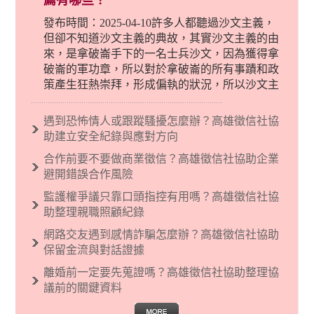
薦有哪些？
發布時間：2025-04-10許多人都聽過沙文主義，
但卻不知道沙文主義的典故，其實沙文主義的由
來，是拿破崙手下的一名士兵沙文，因為獲得拿
破崙的軍功章，所以對於拿破崙的所有事蹟和政
策產生狂熱崇拜，形成偏執的狀況，所以沙文主
義後來就被拿來暗指偏見和歧視，而且有沙文主
義傾向的人，通常對於自己的國家和民族有超強
遇到恐怖情人或跟蹤騷擾怎麼辦？高雄徵信社協
烈的卓越感，因而瞧不起其他國家的人，所以沙
助建立安全紀錄與應對方向
文主義也廣泛應用在種族歧視的說法，甚至還出
合作前要不要做商業徵信？高雄徵信社協助企業
現了男性沙文…
避開錯誤合作風險
監護權爭議只靠口頭指控有用嗎？高雄徵信社協
助整理親職照顧紀錄
網路交友遇到感情詐騙怎麼辦？高雄徵信社協助
保留金流與對話證據
離婚前一定要先蒐證嗎？高雄徵信社協助整理協
議前的關鍵資料