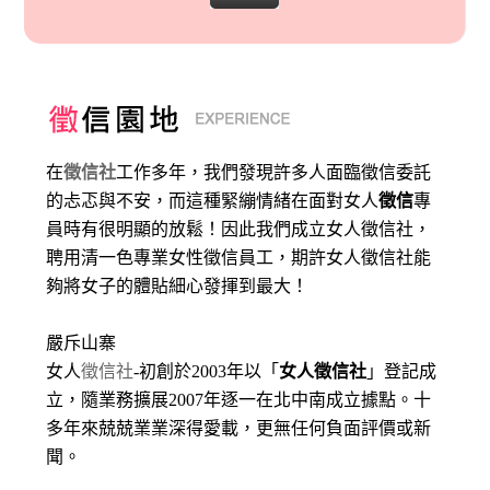
在
徵信社
工作多年，我們發現許多人面臨徵信委託
的忐忑與不安，而這種緊繃情緒在面對女人
徵信
專
員時有很明顯的放鬆！因此我們成立女人徵信社，
聘用清一色專業女性徵信員工，期許女人徵信社能
夠將女子的體貼細心發揮到最大
！
嚴斥山寨
女人
徵信社
-初創於2003年以「
女人徵信社
」登記成
立，隨業務擴展2007年逐一在北中南成立據點。十
多年來兢兢業業深得愛載，更無任何負面評價或新
聞。