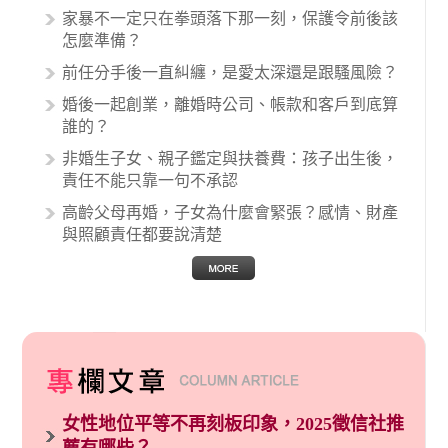
生與病患之間引起的糾紛還是經常發生。很多案
家暴不一定只在拳頭落下那一刻，保護令前後該
例中最後都走向訴訟流程，我們如果不幸遇到相
怎麼準備？
關醫療糾紛時究竟該怎麼處理呢？醫療糾紛相關
前任分手後一直糾纏，是愛太深還是跟騷風險？
的內容其實非常多，有些案例…
婚後一起創業，離婚時公司、帳款和客戶到底算
誰的？
非婚生子女、親子鑑定與扶養費：孩子出生後，
責任不能只靠一句不承認
高齡父母再婚，子女為什麼會緊張？感情、財產
與照顧責任都要說清楚
女性地位平等不再刻板印象，2025徵信社推