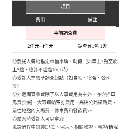
項目
費用
備註
事前調査費
2仟元~4仟元
調查員1名 1天
◎委託人需給指定車輛車牌、時段（如早上7點至晚
上5點，總計不超過10小時）
◎委託人需給予調查起點（如自宅、宿舍、公司
等）
◎外遇調查收費除了以人事費用為主外，亦含括車
馬費(油錢、大眾運輸票券費用、高速公路過路費、
前往地點的入場費、停車費和餐飲費)。
◎結案時委託人可以拿到：
蒐證過程中錄製DVD、照片、相關物證、事證(情況