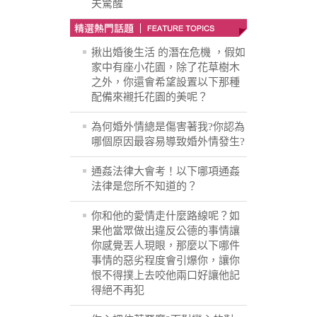
夫驚醒
揪出婚後生活 的潛在危機 ，假如
家中有座小花園，除了花草樹木
之外，你還會希望設置以下那種
配備來襯托花園的美呢？
為何婚外情總是傷害著我?你認為
哪個原因最容易導致婚外情發生?
通姦法律大會考！以下哪項通姦
法律是您所不知道的？
你和他的愛情走什麼路線呢？如
果他當眾做出違反公德的事情讓
你感覺丟人現眼，那麼以下哪件
事情的惡劣程度會引爆你，讓你
恨不得撲上去咬他兩口好讓他記
得絕不再犯