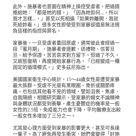
此外，施暴者也意圖在精神上操控受虐者，把過錯
推給她：「都是她的錯，」「因為她如何...，所以
我才怎樣...，」甚至以死相逼「如果妳離開，我就
死給妳看。」很多女性即使受到家暴卻還是無法揹
負這樣的指控與罪名。
家暴後，一旦受虐者重回原處，通常彼此會經過一
段「蜜月期」，施暴者會道歉、送禮物、信誓旦
旦、給予保證，苦苦哀求對方留下。但過了不久，
又故態復萌，再度開始家暴行為，「已經變成一種
固定的循環模式，」史多茲尼指出。
美國國家衛生中心統計，15～44歲女性是遭受家暴
最大族群。受虐不光是有黑眼圈、骨折或關節疼
痛，也包括其他看不見的領域，譬如沮喪、焦慮、
自我隔絕。相關研究顯示，受家暴的婦女不論精神
與身體狀況都受到衝擊，產生憂鬱症的機率是一般
女性的2.5倍，免疫能力也會下降，平均醫療支出較
一般女性多增加了三分之一。
尤其是心理方面受到家暴的影響更大，甚至可長達
一輩子。為了避免再發生衝突，她們會變得「好施