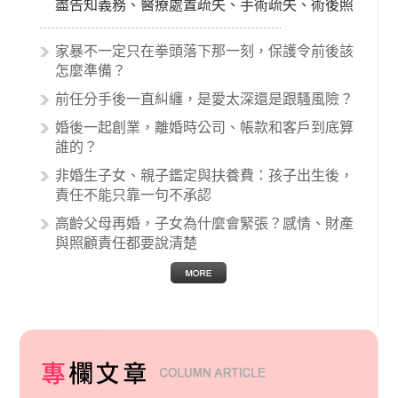
盡告知義務、醫療處置疏失、手術疏失、術後照
顧失當、醫療費用的收取。雖然醫學進步，但醫
生與病患之間引起的糾紛還是經常發生。很多案
家暴不一定只在拳頭落下那一刻，保護令前後該
例中最後都走向訴訟流程，我們如果不幸遇到相
怎麼準備？
關醫療糾紛時究竟該怎麼處理呢？醫療糾紛相關
前任分手後一直糾纏，是愛太深還是跟騷風險？
的內容其實非常多，有些案例…
婚後一起創業，離婚時公司、帳款和客戶到底算
誰的？
非婚生子女、親子鑑定與扶養費：孩子出生後，
責任不能只靠一句不承認
高齡父母再婚，子女為什麼會緊張？感情、財產
與照顧責任都要說清楚