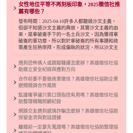
女性地位平等不再刻板印象，2025徵信社推
薦有哪些？
發布時間：2025-04-10許多人都聽過沙文主義，
但卻不知道沙文主義的典故，其實沙文主義的由
來，是拿破崙手下的一名士兵沙文，因為獲得拿
破崙的軍功章，所以對於拿破崙的所有事蹟和政
策產生狂熱崇拜，形成偏執的狀況，所以沙文主
義後來就被拿來暗指偏見和歧視，而且有沙文主
義傾向的人，通常對於自己的國家和民族有超強
遇到恐怖情人或跟蹤騷擾怎麼辦？高雄徵信社協
烈的卓越感，因而瞧不起其他國家的人，所以沙
助建立安全紀錄與應對方向
文主義也廣泛應用在種族歧視的說法，甚至還出
合作前要不要做商業徵信？高雄徵信社協助企業
現了男性沙文…
避開錯誤合作風險
監護權爭議只靠口頭指控有用嗎？高雄徵信社協
助整理親職照顧紀錄
網路交友遇到感情詐騙怎麼辦？高雄徵信社協助
保留金流與對話證據
離婚前一定要先蒐證嗎？高雄徵信社協助整理協