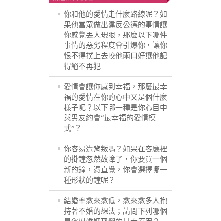
你和他的愛情走什麼路線呢？如
果他當眾做出違反公德的事情讓
你感覺丟人現眼，那麼以下哪件
事情的惡劣程度會引爆你，讓你
恨不得撲上去咬他兩口好讓他記
得絕不再犯
愛情會讓你感到幸福，那麼最幸
福的愛情在你的心中又是個什麼
樣子呢？以下哪一種是你心目中
與男友約會“最幸福的愛情模
式”？
你容易遭背叛嗎？如果在客廳裡
的掛鐘忽然故障了，你要買一個
新的鐘，憑直覺，你會選擇哪一
種形狀的鐘呢？
結婚率愈來愈低，愈來愈多人抱
持著不婚的想法；請問下列哪個