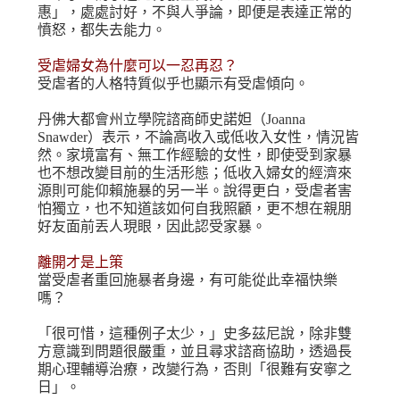
惠」，處處討好，不與人爭論，即便是表達正常的
憤怒，都失去能力。
受虐婦女為什麼可以一忍再忍？
受虐者的人格特質似乎也顯示有受虐傾向。
丹佛大都會州立學院諮商師史諾妲（Joanna
Snawder）表示，不論高收入或低收入女性，情況皆
然。家境富有、無工作經驗的女性，即使受到家暴
也不想改變目前的生活形態；低收入婦女的經濟來
源則可能仰賴施暴的另一半。說得更白，受虐者害
怕獨立，也不知道該如何自我照顧，更不想在親朋
好友面前丟人現眼，因此認受家暴。
離開才是上策
當受虐者重回施暴者身邊，有可能從此幸福快樂
嗎？
「很可惜，這種例子太少，」史多茲尼說，除非雙
方意識到問題很嚴重，並且尋求諮商協助，透過長
期心理輔導治療，改變行為，否則「很難有安寧之
日」。