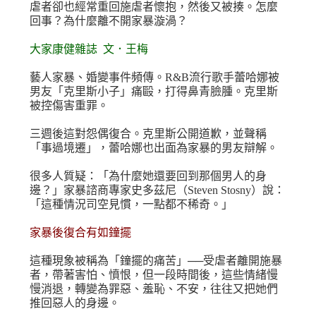
虐者卻也經常重回施虐者懷抱，然後又被揍。怎麼
回事？為什麼離不開家暴漩渦？
大家康健雜誌 文．王梅
藝人家暴、婚變事件頻傳。R&B流行歌手蕾哈娜被
男友「克里斯小子」痛毆，打得鼻青臉腫。克里斯
被控傷害重罪。
三週後這對怨偶復合。克里斯公開道歉，並聲稱
「事過境遷」，蕾哈娜也出面為家暴的男友辯解。
很多人質疑：「為什麼她還要回到那個男人的身
邊？」家暴諮商專家史多茲尼（Steven Stosny）說：
「這種情況司空見慣，一點都不稀奇。」
家暴後復合有如鐘擺
這種現象被稱為「鐘擺的痛苦」──受虐者離開施暴
者，帶著害怕、憤恨，但一段時間後，這些情緒慢
慢消退，轉變為罪惡、羞恥、不安，往往又把她們
推回惡人的身邊。