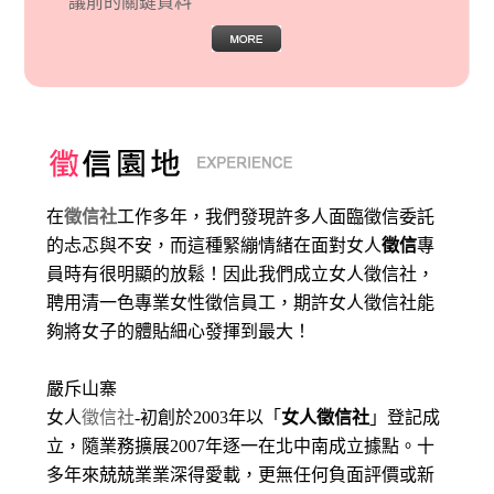
議前的關鍵資料
在
徵信社
工作多年，我們發現許多人面臨徵信委託
的忐忑與不安，而這種緊繃情緒在面對女人
徵信
專
員時有很明顯的放鬆！因此我們成立女人徵信社，
聘用清一色專業女性徵信員工，期許女人徵信社能
夠將女子的體貼細心發揮到最大
！
嚴斥山寨
女人
徵信社
-初創於2003年以「
女人徵信社
」登記成
立，隨業務擴展2007年逐一在北中南成立據點。十
多年來兢兢業業深得愛載，更無任何負面評價或新