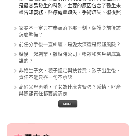
是最容易發生的科別，主要的原因包含了醫生未
盡告知義務、醫療處置疏失、手術疏失、術後照
顧失當、醫療費用的收取。雖然醫學進步，但醫
生與病患之間引起的糾紛還是經常發生。很多案
家暴不一定只在拳頭落下那一刻，保護令前後該
例中最後都走向訴訟流程，我們如果不幸遇到相
怎麼準備？
關醫療糾紛時究竟該怎麼處理呢？醫療糾紛相關
前任分手後一直糾纏，是愛太深還是跟騷風險？
的內容其實非常多，有些案例…
婚後一起創業，離婚時公司、帳款和客戶到底算
誰的？
非婚生子女、親子鑑定與扶養費：孩子出生後，
責任不能只靠一句不承認
高齡父母再婚，子女為什麼會緊張？感情、財產
與照顧責任都要說清楚