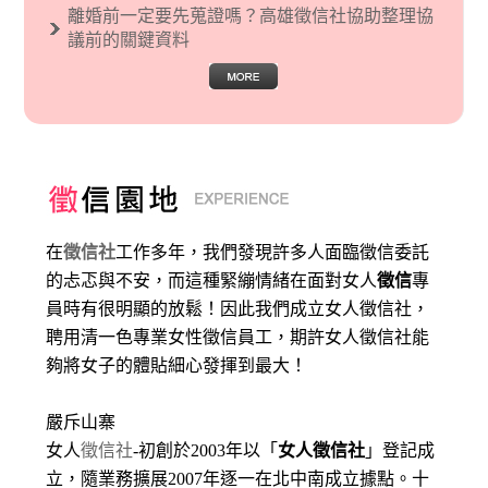
離婚前一定要先蒐證嗎？高雄徵信社協助整理協
議前的關鍵資料
在
徵信社
工作多年，我們發現許多人面臨徵信委託
的忐忑與不安，而這種緊繃情緒在面對女人
徵信
專
員時有很明顯的放鬆！因此我們成立女人徵信社，
聘用清一色專業女性徵信員工，期許女人徵信社能
夠將女子的體貼細心發揮到最大
！
嚴斥山寨
女人
徵信社
-初創於2003年以「
女人徵信社
」登記成
立，隨業務擴展2007年逐一在北中南成立據點。十