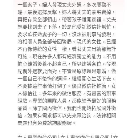
一個案子，婦人發現丈夫外遇，多次屢勸不
聽，最後選擇反擊，婦人將丈夫的豪宅賣掉，
再把存款全部領出，帶著孩子離開家裡，丈夫
想要找到妻子下落，於是他委託徵信社幫忙，
要求監控她妻子的一切，沒想被刑事局發現，
將相關人員全部帶回警局。現代的女性，已經
不再像傳統的女性一樣，看著丈夫出軌卻無計
可施，現在許多人都有經濟獨立的能力，不用
擔心離婚後養不起自己，所以建議各位，發現
配偶外遇就要面對，不管是原諒還是離婚，做
一個自己不後悔的選擇，繼續開心生活下去，
不要被這些事情打倒了。優良徵信社推薦，女
人徵信社，多年來的徵信服務，有豐富的辦事
經驗，專業的團隊人員，都能給予最好的服務
品質，除了國內徵信，我們也開始拓展國外徵
信，如果有需求都可以先來電洽詢，法律相關
問題也有免費諮詢服務喔。
女人專業徵信公司
│
女人專業徵信有限公司
│
女