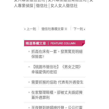
人專業偵探
│
徵信社
│
女人女人徵信社
上一則
徵信社專欄文章
下一則
抓姦在床有一套，發票驚見明細
保險套?
【桃園市徵信社】《男女之間》
幸福愛情的密招
需要抓猴的協助 代表有外遇發生
在家整理鞋櫃，卻被丈夫誤認掩
蓋外遇罪刑
半夜聽到媳婦呻吟聲，公公打電