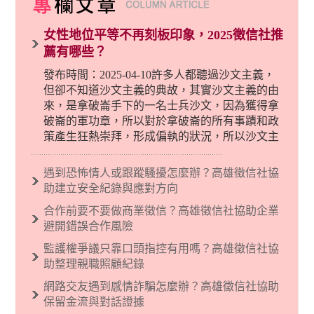
女性地位平等不再刻板印象，2025徵信社推
薦有哪些？
發布時間：2025-04-10許多人都聽過沙文主義，
但卻不知道沙文主義的典故，其實沙文主義的由
來，是拿破崙手下的一名士兵沙文，因為獲得拿
破崙的軍功章，所以對於拿破崙的所有事蹟和政
策產生狂熱崇拜，形成偏執的狀況，所以沙文主
義後來就被拿來暗指偏見和歧視，而且有沙文主
義傾向的人，通常對於自己的國家和民族有超強
遇到恐怖情人或跟蹤騷擾怎麼辦？高雄徵信社協
烈的卓越感，因而瞧不起其他國家的人，所以沙
助建立安全紀錄與應對方向
文主義也廣泛應用在種族歧視的說法，甚至還出
合作前要不要做商業徵信？高雄徵信社協助企業
現了男性沙文…
避開錯誤合作風險
監護權爭議只靠口頭指控有用嗎？高雄徵信社協
助整理親職照顧紀錄
網路交友遇到感情詐騙怎麼辦？高雄徵信社協助
保留金流與對話證據