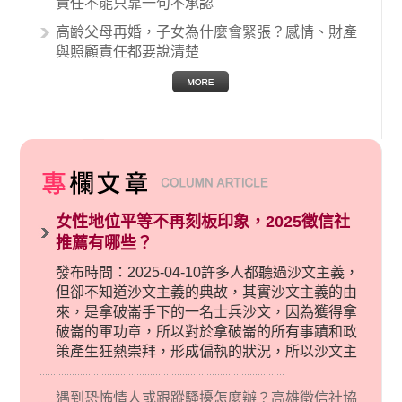
責任不能只靠一句不承認
高齡父母再婚，子女為什麼會緊張？感情、財產
與照顧責任都要說清楚
女性地位平等不再刻板印象，2025徵信社
推薦有哪些？
發布時間：2025-04-10許多人都聽過沙文主義，
但卻不知道沙文主義的典故，其實沙文主義的由
來，是拿破崙手下的一名士兵沙文，因為獲得拿
破崙的軍功章，所以對於拿破崙的所有事蹟和政
策產生狂熱崇拜，形成偏執的狀況，所以沙文主
義後來就被拿來暗指偏見和歧視，而且有沙文主
義傾向的人，通常對於自己的國家和民族有超強
遇到恐怖情人或跟蹤騷擾怎麼辦？高雄徵信社協