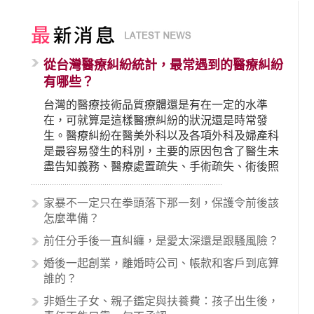
從台灣醫療糾紛統計，最常遇到的醫療糾紛
有哪些？
台灣的醫療技術品質療體還是有在一定的水準
在，可就算是這樣醫療糾紛的狀況還是時常發
生。醫療糾紛在醫美外科以及各項外科及婦產科
是最容易發生的科別，主要的原因包含了醫生未
盡告知義務、醫療處置疏失、手術疏失、術後照
顧失當、醫療費用的收取。雖然醫學進步，但醫
生與病患之間引起的糾紛還是經常發生。很多案
家暴不一定只在拳頭落下那一刻，保護令前後該
例中最後都走向訴訟流程，我們如果不幸遇到相
怎麼準備？
關醫療糾紛時究竟該怎麼處理呢？醫療糾紛相關
前任分手後一直糾纏，是愛太深還是跟騷風險？
的內容其實非常多，有些案例…
婚後一起創業，離婚時公司、帳款和客戶到底算
誰的？
非婚生子女、親子鑑定與扶養費：孩子出生後，