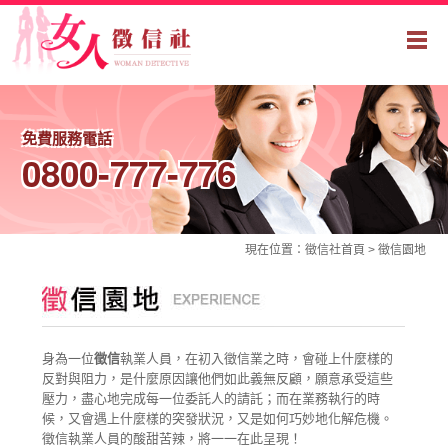
免費服務電話
0800-777-776
現在位置：
徵信社
首頁 >
徵信園地
徵信園地-結束外遇，婚姻復合
身為一位
徵信
執業人員，在初入徵信業之時，會碰上什麼樣的
反對與阻力，是什麼原因讓他們如此義無反顧，願意承受這些
壓力，盡心地完成每一位委託人的請託；而在業務執行的時
候，又會遇上什麼樣的突發狀況，又是如何巧妙地化解危機。
徵信執業人員的酸甜苦辣，將一一在此呈現！