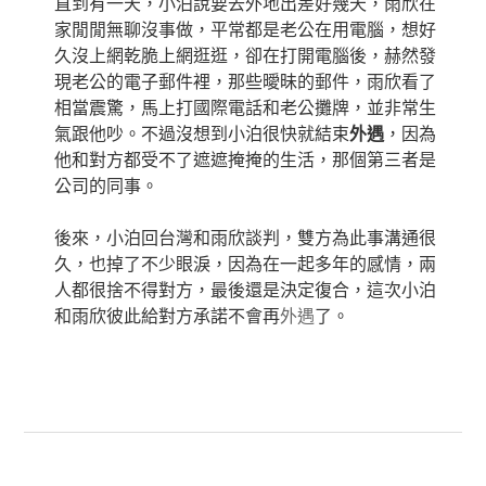
直到有一天，小泊說要去外地出差好幾天，雨欣在
家閒閒無聊沒事做，平常都是老公在用電腦，想好
久沒上網乾脆上網逛逛，卻在打開電腦後，赫然發
現老公的電子郵件裡，那些曖昧的郵件，雨欣看了
相當震驚，馬上打國際電話和老公攤牌，並非常生
氣跟他吵。不過沒想到小泊很快就結束
外遇
，因為
他和對方都受不了遮遮掩掩的生活，那個第三者是
公司的同事。
後來，小泊回台灣和雨欣談判，雙方為此事溝通很
久，也掉了不少眼淚，因為在一起多年的感情，兩
人都很捨不得對方，最後還是決定復合，這次小泊
和雨欣彼此給對方承諾不會再
外遇
了。