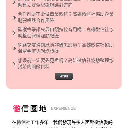
烈的卓越感，因而瞧不起其他國家的人，所以沙
助建立安全紀錄與應對方向
文主義也廣泛應用在種族歧視的說法，甚至還出
合作前要不要做商業徵信？高雄徵信社協助企業
現了男性沙文…
避開錯誤合作風險
監護權爭議只靠口頭指控有用嗎？高雄徵信社協
助整理親職照顧紀錄
網路交友遇到感情詐騙怎麼辦？高雄徵信社協助
保留金流與對話證據
離婚前一定要先蒐證嗎？高雄徵信社協助整理協
議前的關鍵資料
在
徵信社
工作多年，我們發現許多人面臨徵信委託