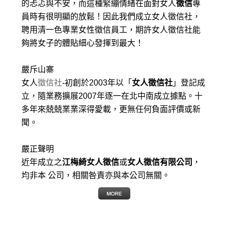
的忐忑與不安，而這種緊繃情緒在面對女人
徵信
專
員時有很明顯的放鬆！因此我們成立女人徵信社，
聘用清一色專業女性徵信員工，期許女人徵信社能
夠將女子的體貼細心發揮到最大
！
嚴斥山寨
女人
徵信社
-初創於2003年以「
女人徵信社
」登記成
立，隨業務擴展2007年逐一在北中南成立據點。十
多年來兢兢業業深得愛載，更無任何負面評價或新
聞。
嚴正聲明
近年成立之
江梅綺女人徵信
或
女人徵信有限公司
，
均非本 公司，相關咎責亦與本公司無關。