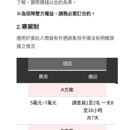
了解，實際價錢以合約為準。
※為保障雙方權益，請務必簽訂合約。
2.專案制
適用於委託人懷疑有外遇跡象但手邊沒有明確證
據之情況
項目
費用
備註
A方案
5萬元~7萬元
調查員1至2名 一天8
至16小時
共7天