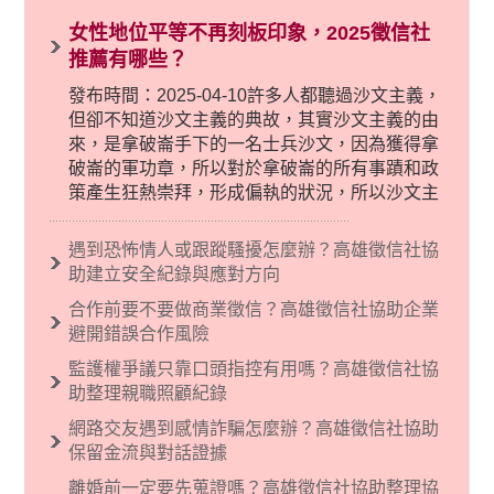
女性地位平等不再刻板印象，2025徵信社
推薦有哪些？
發布時間：2025-04-10許多人都聽過沙文主義，
但卻不知道沙文主義的典故，其實沙文主義的由
來，是拿破崙手下的一名士兵沙文，因為獲得拿
破崙的軍功章，所以對於拿破崙的所有事蹟和政
策產生狂熱崇拜，形成偏執的狀況，所以沙文主
義後來就被拿來暗指偏見和歧視，而且有沙文主
義傾向的人，通常對於自己的國家和民族有超強
遇到恐怖情人或跟蹤騷擾怎麼辦？高雄徵信社協
烈的卓越感，因而瞧不起其他國家的人，所以沙
助建立安全紀錄與應對方向
文主義也廣泛應用在種族歧視的說法，甚至還出
合作前要不要做商業徵信？高雄徵信社協助企業
現了男性沙文…
避開錯誤合作風險
監護權爭議只靠口頭指控有用嗎？高雄徵信社協
助整理親職照顧紀錄
網路交友遇到感情詐騙怎麼辦？高雄徵信社協助
保留金流與對話證據
離婚前一定要先蒐證嗎？高雄徵信社協助整理協