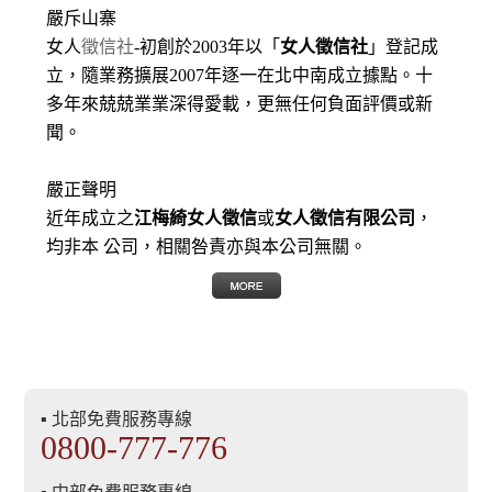
嚴斥山寨
女人
徵信社
-初創於2003年以「
女人徵信社
」登記成
立，隨業務擴展2007年逐一在北中南成立據點。十
多年來兢兢業業深得愛載，更無任何負面評價或新
聞。
嚴正聲明
近年成立之
江梅綺女人徵信
或
女人徵信有限公司
，
均非本 公司，相關咎責亦與本公司無關。
▪ 北部免費服務專線
0800-777-776