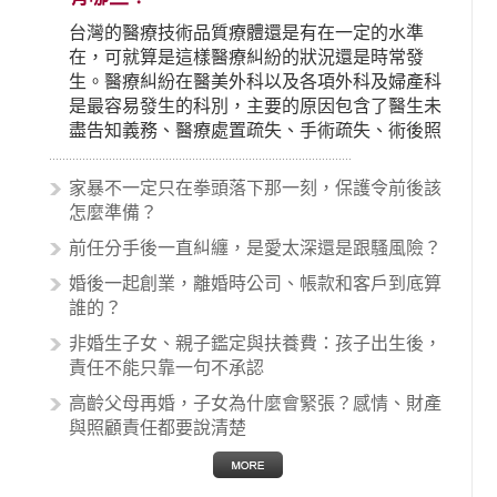
台灣的醫療技術品質療體還是有在一定的水準
在，可就算是這樣醫療糾紛的狀況還是時常發
生。醫療糾紛在醫美外科以及各項外科及婦產科
是最容易發生的科別，主要的原因包含了醫生未
盡告知義務、醫療處置疏失、手術疏失、術後照
顧失當、醫療費用的收取。雖然醫學進步，但醫
生與病患之間引起的糾紛還是經常發生。很多案
家暴不一定只在拳頭落下那一刻，保護令前後該
例中最後都走向訴訟流程，我們如果不幸遇到相
怎麼準備？
關醫療糾紛時究竟該怎麼處理呢？醫療糾紛相關
前任分手後一直糾纏，是愛太深還是跟騷風險？
的內容其實非常多，有些案例…
婚後一起創業，離婚時公司、帳款和客戶到底算
誰的？
非婚生子女、親子鑑定與扶養費：孩子出生後，
責任不能只靠一句不承認
高齡父母再婚，子女為什麼會緊張？感情、財產
與照顧責任都要說清楚