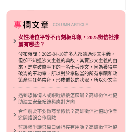
女性地位平等不再刻板印象，2025徵信社推
薦有哪些？
發布時間：2025-04-10許多人都聽過沙文主義，
但卻不知道沙文主義的典故，其實沙文主義的由
來，是拿破崙手下的一名士兵沙文，因為獲得拿
破崙的軍功章，所以對於拿破崙的所有事蹟和政
策產生狂熱崇拜，形成偏執的狀況，所以沙文主
義後來就被拿來暗指偏見和歧視，而且有沙文主
義傾向的人，通常對於自己的國家和民族有超強
遇到恐怖情人或跟蹤騷擾怎麼辦？高雄徵信社協
烈的卓越感，因而瞧不起其他國家的人，所以沙
助建立安全紀錄與應對方向
文主義也廣泛應用在種族歧視的說法，甚至還出
合作前要不要做商業徵信？高雄徵信社協助企業
現了男性沙文…
避開錯誤合作風險
監護權爭議只靠口頭指控有用嗎？高雄徵信社協