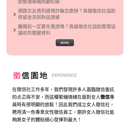
助整理親職照顧紀錄
網路交友遇到感情詐騙怎麼辦？高雄徵信社協助
保留金流與對話證據
離婚前一定要先蒐證嗎？高雄徵信社協助整理協
議前的關鍵資料
在
徵信社
工作多年，我們發現許多人面臨徵信委託
的忐忑與不安，而這種緊繃情緒在面對女人
徵信
專
員時有很明顯的放鬆！因此我們成立女人徵信社，
聘用清一色專業女性徵信員工，期許女人徵信社能
夠將女子的體貼細心發揮到最大
！