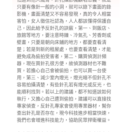
只要有像針一般的小洞，就可以錄下畫面的錄
影機，畫面清楚又不容易發現，真的令人相當
害怕，女人徵信社認為，人人都該懂得保護自
己，因此給予反針孔的訣竅，第一、到飯店、
旅館等地方，要注意時鐘、冷氣孔、芳香劑或
壁畫，只要是朝向床鋪的地方，都要查看清
楚；若是到新的租屋處，也要查看清楚，才能
避免成為偷拍受害者，第二、購買偵測計頻
器，現在買針孔很方便，故偵測器材也不難
買，若擔心自己會被偷拍，也可以買一台使
用，第三、減少室內燈光，燈光暗不但針孔不
容易拍攝清楚，有些針孔若有燈光或反光，也
能順利找到。若以上的建議，都不知道該如何
執行，又擔心自己遭到偷拍，建議可以直接找
專家偵查，反針孔專家會使用專業器材，幫你
查出針孔是否存在，現今科技進步相當快速，
我們也會增進科技能力，協助民眾捍衛權益。