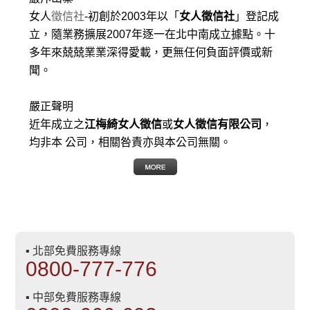
女人
徵信社
-初創於2003年以「
女人徵信社
」登記成
立，隨業務擴展2007年逐一在北中南成立據點。十
多年來兢兢業業深得愛載，更無任何負面評價或新
聞。
嚴正聲明
近年成立之
江梅綺女人徵信
或
女人徵信有限公司
，
均非本 公司，相關咎責亦與本公司無關。
▪ 北部免費服務專線
0800-777-776
▪ 中部免費服務專線