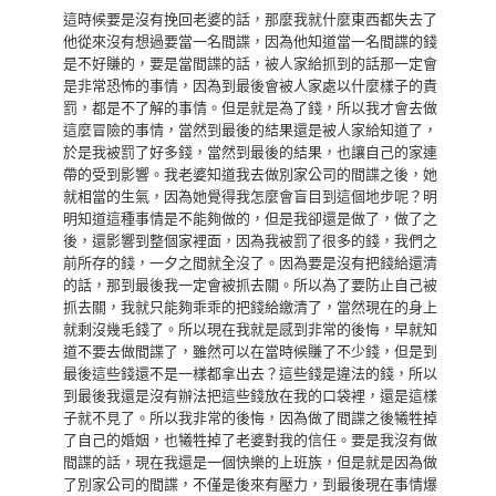
這時候要是沒有挽回老婆的話，那麼我就什麼東西都失去了
他從來沒有想過要當一名間諜，因為他知道當一名間諜的錢
是不好賺的，要是當間諜的話，被人家給抓到的話那一定會
是非常恐怖的事情，因為到最後會被人家處以什麼樣子的責
罰，都是不了解的事情。但是就是為了錢，所以我才會去做
這麼冒險的事情，當然到最後的結果還是被人家給知道了，
於是我被罰了好多錢，當然到最後的結果，也讓自己的家連
帶的受到影響。我老婆知道我去做別家公司的間諜之後，她
就相當的生氣，因為她覺得我怎麼會盲目到這個地步呢？明
明知道這種事情是不能夠做的，但是我卻還是做了，做了之
後，還影響到整個家裡面，因為我被罰了很多的錢，我們之
前所存的錢，一夕之間就全沒了。因為要是沒有把錢給還清
的話，那到最後我一定會被抓去關。所以為了要防止自己被
抓去關，我就只能夠乖乖的把錢給繳清了，當然現在的身上
就剩沒幾毛錢了。所以現在我就是感到非常的後悔，早就知
道不要去做間諜了，雖然可以在當時候賺了不少錢，但是到
最後這些錢還不是一樣都拿出去？這些錢是違法的錢，所以
到最後我還是沒有辦法把這些錢放在我的口袋裡，還是這樣
子就不見了。所以我非常的後悔，因為做了間諜之後犧牲掉
了自己的婚姻，也犧牲掉了老婆對我的信任。要是我沒有做
間諜的話，現在我還是一個快樂的上班族，但是就是因為做
了別家公司的間諜，不僅是後來有壓力，到最後現在事情爆