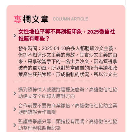
女性地位平等不再刻板印象，2025徵信社
推薦有哪些？
發布時間：2025-04-10許多人都聽過沙文主義，
但卻不知道沙文主義的典故，其實沙文主義的由
來，是拿破崙手下的一名士兵沙文，因為獲得拿
破崙的軍功章，所以對於拿破崙的所有事蹟和政
策產生狂熱崇拜，形成偏執的狀況，所以沙文主
義後來就被拿來暗指偏見和歧視，而且有沙文主
義傾向的人，通常對於自己的國家和民族有超強
遇到恐怖情人或跟蹤騷擾怎麼辦？高雄徵信社協
烈的卓越感，因而瞧不起其他國家的人，所以沙
助建立安全紀錄與應對方向
文主義也廣泛應用在種族歧視的說法，甚至還出
合作前要不要做商業徵信？高雄徵信社協助企業
現了男性沙文…
避開錯誤合作風險
監護權爭議只靠口頭指控有用嗎？高雄徵信社協
助整理親職照顧紀錄