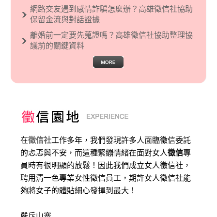
網路交友遇到感情詐騙怎麼辦？高雄徵信社協助
保留金流與對話證據
離婚前一定要先蒐證嗎？高雄徵信社協助整理協
議前的關鍵資料
在
徵信社
工作多年，我們發現許多人面臨徵信委託
的忐忑與不安，而這種緊繃情緒在面對女人
徵信
專
員時有很明顯的放鬆！因此我們成立女人徵信社，
聘用清一色專業女性徵信員工，期許女人徵信社能
夠將女子的體貼細心發揮到最大
！
嚴斥山寨