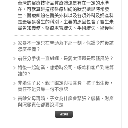
台灣的醫療技術品質療體還是有在一定的水準
在，可就算是這樣醫療糾紛的狀況還是時常發
生。醫療糾紛在醫美外科以及各項外科及婦產科
是最容易發生的科別，主要的原因包含了醫生未
盡告知義務、醫療處置疏失、手術疏失、術後照
顧失當、醫療費用的收取。雖然醫學進步，但醫
生與病患之間引起的糾紛還是經常發生。很多案
家暴不一定只在拳頭落下那一刻，保護令前後該
例中最後都走向訴訟流程，我們如果不幸遇到相
怎麼準備？
關醫療糾紛時究竟該怎麼處理呢？醫療糾紛相關
前任分手後一直糾纏，是愛太深還是跟騷風險？
的內容其實非常多，有些案例…
婚後一起創業，離婚時公司、帳款和客戶到底算
誰的？
非婚生子女、親子鑑定與扶養費：孩子出生後，
責任不能只靠一句不承認
高齡父母再婚，子女為什麼會緊張？感情、財產
與照顧責任都要說清楚