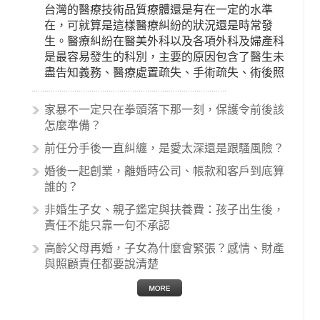
台灣的醫療技術品質療體還是有在一定的水準
在，可就算是這樣醫療糾紛的狀況還是時常發
生。醫療糾紛在醫美外科以及各項外科及婦產科
是最容易發生的科別，主要的原因包含了醫生未
盡告知義務、醫療處置疏失、手術疏失、術後照
顧失當、醫療費用的收取。雖然醫學進步，但醫
生與病患之間引起的糾紛還是經常發生。很多案
家暴不一定只在拳頭落下那一刻，保護令前後該
例中最後都走向訴訟流程，我們如果不幸遇到相
怎麼準備？
關醫療糾紛時究竟該怎麼處理呢？醫療糾紛相關
前任分手後一直糾纏，是愛太深還是跟騷風險？
的內容其實非常多，有些案例…
婚後一起創業，離婚時公司、帳款和客戶到底算
誰的？
非婚生子女、親子鑑定與扶養費：孩子出生後，
責任不能只靠一句不承認
高齡父母再婚，子女為什麼會緊張？感情、財產
與照顧責任都要說清楚