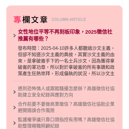
女性地位平等不再刻板印象，2025徵信社
推薦有哪些？
發布時間：2025-04-10許多人都聽過沙文主義，
但卻不知道沙文主義的典故，其實沙文主義的由
來，是拿破崙手下的一名士兵沙文，因為獲得拿
破崙的軍功章，所以對於拿破崙的所有事蹟和政
策產生狂熱崇拜，形成偏執的狀況，所以沙文主
義後來就被拿來暗指偏見和歧視，而且有沙文主
義傾向的人，通常對於自己的國家和民族有超強
遇到恐怖情人或跟蹤騷擾怎麼辦？高雄徵信社協
烈的卓越感，因而瞧不起其他國家的人，所以沙
助建立安全紀錄與應對方向
文主義也廣泛應用在種族歧視的說法，甚至還出
合作前要不要做商業徵信？高雄徵信社協助企業
現了男性沙文…
避開錯誤合作風險
監護權爭議只靠口頭指控有用嗎？高雄徵信社協
助整理親職照顧紀錄