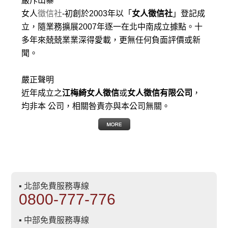
嚴斥山寨
女人
徵信社
-初創於2003年以「
女人徵信社
」登記成
立，隨業務擴展2007年逐一在北中南成立據點。十
多年來兢兢業業深得愛載，更無任何負面評價或新
聞。
嚴正聲明
近年成立之
江梅綺女人徵信
或
女人徵信有限公司
，
均非本 公司，相關咎責亦與本公司無關。
▪ 北部免費服務專線
0800-777-776
▪ 中部免費服務專線