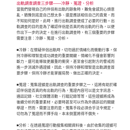
出軌調查調查三步驟——冷靜、蒐證、分析
當我們發現自己的伴侶有出軌的跡象時，難免會感到心煩意
亂，猶豫到底是自己想太多、還是應該相信自己的直覺，而
不知如何是好，此時，進行出軌調查便成了必要的行動。出
軌調查的目的是為了確認伴侶是否真的有出軌的行為，以便
作出下一步的決定。在進行出軌調查時，有三個重要的步驟
需要注意：冷靜、蒐證、分析。
■冷靜：在懷疑伴侶出軌時，切勿過於情緒化而衝動行事，保
持冷靜和理智是成功調查的重要關鍵，情緒化不僅會影響判
斷力，還可能導致更嚴重的衝突，甚至會引起對方的警戒而
進一步消滅外遇證據，因此，保持冷靜和理智是出軌調查首
要步驟，保持冷靜才能掌握局勢、做出正確的決定。
■蒐證：蒐集證據是出軌調查的重要步驟之一，這將有助於確
認伴侶是否真的有出軌的行為，蒐證內容可以是文字訊息、
通話記錄、社交媒體活動、行蹤記錄等等，這些證據將成為
後續分析的重要素材，必要時甚至可以作為外遇訴訟的關鍵
舉證，然而，需要注意的是，蒐集手段必須合乎法令規定，
切勿為了蒐證而不擇手段，本末倒置將得不償失。
■分析：在透過蒐證行動搜集相關資料後，由於收集的證據可