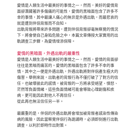
愛情是人類生活中最美好的事情之一，然而，美好的愛情背
面卻潛藏著許多傷痛的可能性，愛情的黑暗面包含了許多不
幸的事情，其中最讓人痛心的無非是外遇出軌，而最悲哀的
就是遭到伴侶背叛而不自知。
出軌背叛將帶來許多問題，遭到伴侶背叛卻毫無察覺的情況
下，將會使自己身陷危險之中，本篇文章傳授大家實用的出
軌調查三步驟，為愛情增添保障。
愛情的黑暗面，外遇出軌的嚴重性
愛情是人類生活中最美好的事情之一，然而，愛情的背面卻
往往是黑暗而痛苦的。愛情的黑暗面包含了許多不幸的事
情，其中之一便是外遇出軌，外遇出軌將對伴侶產生極大的
傷害。舉例來說，出軌者的背叛行為不僅打破了了對方的信
任，也破壞彼此的感情，被背叛的一方將承受絕望、憤怒、
茫然等負面情緒，這些負面情緒可能會導致心理創傷和疾
病，更可能因此對他人不再信任，
從此再也無法信任另一半。
最嚴重的是，伴侶的外遇出軌將會增加被背叛者感染性傳染
病的風險，因此當察覺伴侶行為詭譎時，必須即刻進行出軌
調查，以利於即時作出對策。