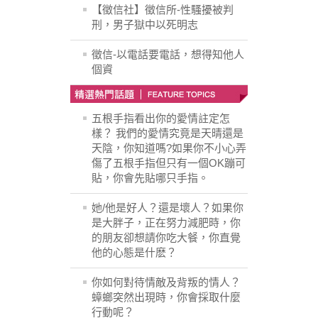
【徵信社】徵信所-性騷擾被判
刑，男子獄中以死明志
徵信-以電話要電話，想得知他人
個資
五根手指看出你的愛情註定怎
樣？ 我們的愛情究竟是天晴還是
天陰，你知道嗎?如果你不小心弄
傷了五根手指但只有一個OK蹦可
貼，你會先貼哪只手指。
她/他是好人？還是壞人？如果你
是大胖子，正在努力減肥時，你
的朋友卻想請你吃大餐，你直覺
他的心態是什麽？
你如何對待情敵及背叛的情人？
蟑螂突然出現時，你會採取什麼
行動呢？