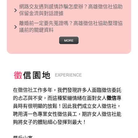
網路交友遇到感情詐騙怎麼辦？高雄徵信社協助
保留金流與對話證據
離婚前一定要先蒐證嗎？高雄徵信社協助整理協
議前的關鍵資料
在
徵信社
工作多年，我們發現許多人面臨徵信委託
的忐忑與不安，而這種緊繃情緒在面對女人
徵信
專
員時有很明顯的放鬆！因此我們成立女人徵信社，
聘用清一色專業女性徵信員工，期許女人徵信社能
夠將女子的體貼細心發揮到最大
！