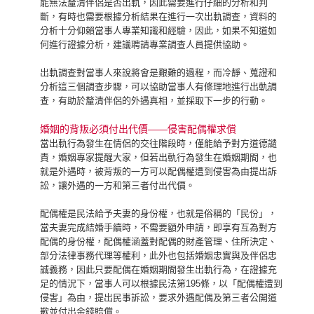
能無法釐清伴侶是否出軌，因此需要進行仔細的分析和判
斷，有時也需要根據分析結果在進行一次出軌調查，資料的
分析十分仰賴當事人專業知識和經驗，因此，如果不知道如
何進行證據分析，建議聘請專業調查人員提供協助。
出軌調查對當事人來說將會是艱難的過程，而冷靜、蒐證和
分析這三個調查步驟，可以協助當事人有條理地進行出軌調
查，有助於釐清伴侶的外遇真相，並採取下一步的行動。
婚姻的背叛必須付出代價——侵害配偶權求償
當出軌行為發生在情侶的交往階段時，僅能給予對方道德譴
責，婚姻專家提醒大家，但若出軌行為發生在婚姻期間，也
就是外遇時，被背叛的一方可以配偶權遭到侵害為由提出訴
訟，讓外遇的一方和第三者付出代價。
配偶權是民法給予夫妻的身份權，也就是俗稱的「民份」，
當夫妻完成結婚手續時，不需要額外申請，即享有互為對方
配偶的身份權，配偶權涵蓋對配偶的財產管理、住所決定、
部分法律事務代理等權利，此外也包括婚姻忠實與及伴侶忠
誠義務，因此只要配偶在婚姻期間發生出軌行為，在證據充
足的情況下，當事人可以根據民法第195條，以「配偶權遭到
侵害」為由，提出民事訴訟，要求外遇配偶及第三者公開道
歉並付出金錢賠償。