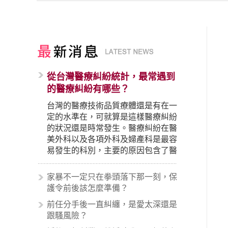
從台灣醫療糾紛統計，最常遇到
的醫療糾紛有哪些？
台灣的醫療技術品質療體還是有在一
定的水準在，可就算是這樣醫療糾紛
的狀況還是時常發生。醫療糾紛在醫
美外科以及各項外科及婦產科是最容
易發生的科別，主要的原因包含了醫
生未盡告知義務、醫療處置疏失、手
術疏失、術後照顧失當、醫療費用的
家暴不一定只在拳頭落下那一刻，保
收取。雖然醫學進步，但醫生與病患
護令前後該怎麼準備？
之間引起的糾紛還是經常發生。很多
前任分手後一直糾纏，是愛太深還是
案例中最後都走向訴訟流程，我們如
跟騷風險？
果不幸遇到相關醫療糾紛時究竟該怎