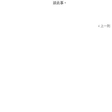
談此事。
上一則