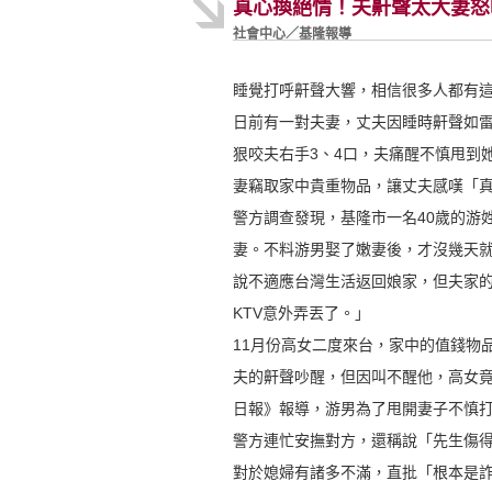
真心換絕情！夫鼾聲太大妻怒
社會中心／基隆報導
睡覺打呼鼾聲大響，相信很多人都有
日前有一對夫妻，丈夫因睡時鼾聲如
狠咬夫右手3、4口，夫痛醒不慎甩到
妻竊取家中貴重物品，讓丈夫感嘆「
警方調查發現，基隆市一名40歲的游
妻。不料游男娶了嫩妻後，才沒幾天就
說不適應台灣生活返回娘家，但夫家
KTV意外弄丟了。」
11月份高女二度來台，家中的值錢物品
夫的鼾聲吵醒，但因叫不醒他，高女竟
日報》報導，游男為了甩開妻子不慎
警方連忙安撫對方，還稱說「先生傷得
對於媳婦有諸多不滿，直批「根本是