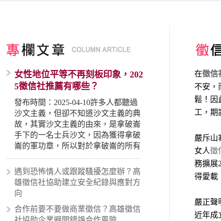
女性地位平等不再刻板印象，202
在
徵信
5徵信社推薦有哪些？
不安，
鬆！因
發布時間：2025-04-10許多人都聽過
工，期
沙文主義，但卻不知道沙文主義的典
故，其實沙文主義的由來，是拿破崙
手下的一名士兵沙文，因為獲得拿破
嚴斥山
崙的軍功章，所以對於拿破崙的所有
女人
徵
事蹟和政策產生狂熱崇拜，形成偏執
務擴展
的狀況，所以沙文主義後來就被拿來
遇到恐怖情人或跟蹤騷擾怎麼辦？高
得愛載
暗指偏見和歧視，而且有沙文主義傾
雄徵信社協助建立安全紀錄與應對方
向的人，通常對於自己的國家和民族
向
有超強烈的卓越感，因而瞧不起其他
嚴正聲
合作前要不要做商業徵信？高雄徵信
國家的人，所以沙文主義也廣泛應用
近年成
社協助企業避開錯誤合作風險