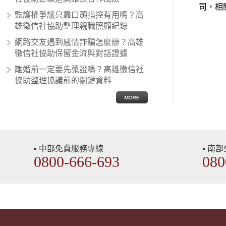
在種族歧視的說法，甚至還出現了男
司，相
性沙文…
監護權爭議只靠口頭指控有用嗎？高
雄徵信社協助整理親職照顧紀錄
網路交友遇到感情詐騙怎麼辦？高雄
徵信社協助保留金流與對話證據
離婚前一定要先蒐證嗎？高雄徵信社
協助整理協議前的關鍵資料
▪ 中部免費服務專線
▪ 南
0800-666-693
080