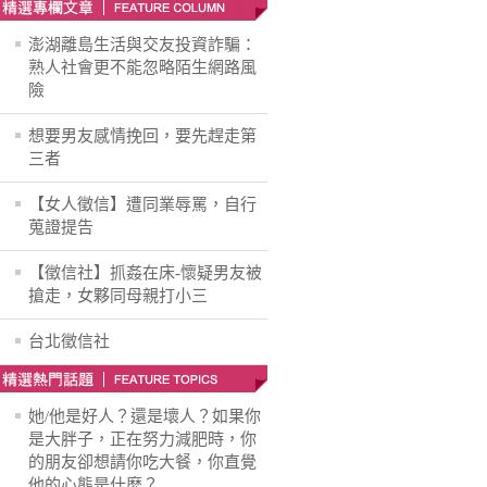
澎湖離島生活與交友投資詐騙：
熟人社會更不能忽略陌生網路風
險
想要男友感情挽回，要先趕走第
三者
【女人徵信】遭同業辱罵，自行
蒐證提告
【徵信社】抓姦在床-懷疑男友被
搶走，女夥同母親打小三
台北徵信社
她/他是好人？還是壞人？如果你
是大胖子，正在努力減肥時，你
的朋友卻想請你吃大餐，你直覺
他的心態是什麽？