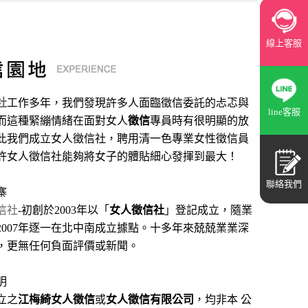
線上客服
社
工作多年，我們發現許多人面臨徵信委託的忐忑與
line客服
而這種緊繃情緒在面對女人
徵信
專員時有很明顯的放
此我們成立女人徵信社，聘用清一色專業女性徵信員
許女人徵信社能夠將女子的體貼細心發揮到最大
！
聯絡我們
寨
信社
-初創於2003年以「
女人徵信社
」登記成立，隨業
2007年逐一在北中南成立據點。十多年來兢兢業業深
，更無任何負面評價或新聞。
明
立之
江梅綺女人徵信
或
女人徵信有限公司
，均非本 公