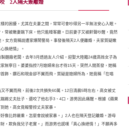
咬 2人隔天簽離婚
這樣的困擾，尤其在夫妻之間，常常可會吵得另一半無法安心入眠。
雷，常被嫩妻踹下床，他只能睡客廳。日前妻子又被鼾聲吵醒，竟然
她，女方竟稱說遭家爆鬧警局。事發後隔天2人便離婚，夫家質疑嫩
真心
換絕情」。
姓製麵廠老闆，去年3月透過友人介紹，迎娶大陸籍24歲高姓女子為
家無寧日。婆婆指控7月媳婦來台才待15天，突然人間蒸發，她稱
的首飾、鑽石和現金卻不翼而飛，質疑是媳婦所為，她竟稱「在唱
又不翼而飛，前後2次共損失60萬。12日清晨5時左右，高女被丈
踹踢丈夫肚子、還咬了他右手3、4口，游男因此痛醒。根據《蘋果
打到她，高女竟報警控丈夫家暴。
好像比妳嚴重，怎麼會說被家暴。」2人也在隔天登記離婚。游母
詐財，欺負我兒子老實。」而游男也感嘆「真心換絕情！」不願再多