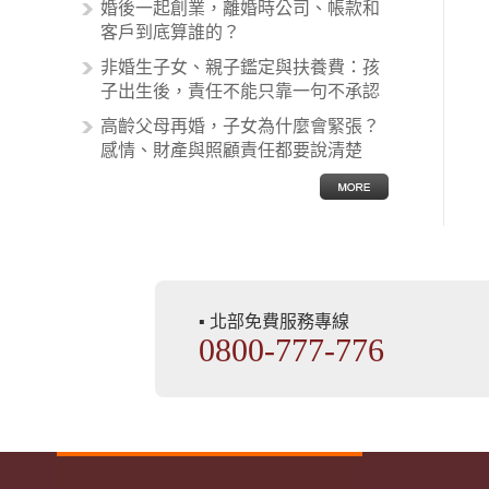
麼處理呢？醫療糾紛相關的內容其實
婚後一起創業，離婚時公司、帳款和
非常多，有些案例…
客戶到底算誰的？
非婚生子女、親子鑑定與扶養費：孩
子出生後，責任不能只靠一句不承認
高齡父母再婚，子女為什麼會緊張？
感情、財產與照顧責任都要說清楚
▪ 北部免費服務專線
0800-777-776