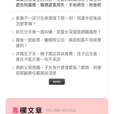
盡告知義務、醫療處置疏失、手術疏失、術後照
顧失當、醫療費用的收取。雖然醫學進步，但醫
生與病患之間引起的糾紛還是經常發生。很多案
家暴不一定只在拳頭落下那一刻，保護令前後該
例中最後都走向訴訟流程，我們如果不幸遇到相
怎麼準備？
關醫療糾紛時究竟該怎麼處理呢？醫療糾紛相關
前任分手後一直糾纏，是愛太深還是跟騷風險？
的內容其實非常多，有些案例…
婚後一起創業，離婚時公司、帳款和客戶到底算
誰的？
非婚生子女、親子鑑定與扶養費：孩子出生後，
責任不能只靠一句不承認
高齡父母再婚，子女為什麼會緊張？感情、財產
與照顧責任都要說清楚