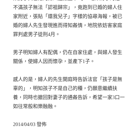
不滿孩子無法「認祖歸宗」，竟跑到已婚的婦人住
家附近，張貼「還我兒子」字樣的協尋海報，被已
婚的婦人先生發現進而得知姦情，地院依妨害家庭
罪判處男子徒刑4月。
男子明知婦人有配偶，仍在自家住處，與婦人發生
關係，使婦人因而懷孕，並產下1子。
感人的是，婦人的先生開庭時告訴法官「孩子是無
辜的」，明知孩子不是自己的種，仍願意繼續扶
養，同時也撤回對妻子的通姦告訴，希望一家3口一
如往常般和樂融融。
2014/04/03 發佈