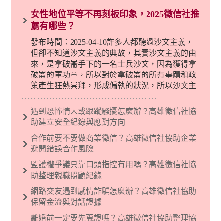
女性地位平等不再刻板印象，2025徵信社推
薦有哪些？
發布時間：2025-04-10許多人都聽過沙文主義，
但卻不知道沙文主義的典故，其實沙文主義的由
來，是拿破崙手下的一名士兵沙文，因為獲得拿
破崙的軍功章，所以對於拿破崙的所有事蹟和政
策產生狂熱崇拜，形成偏執的狀況，所以沙文主
義後來就被拿來暗指偏見和歧視，而且有沙文主
義傾向的人，通常對於自己的國家和民族有超強
遇到恐怖情人或跟蹤騷擾怎麼辦？高雄徵信社協
烈的卓越感，因而瞧不起其他國家的人，所以沙
助建立安全紀錄與應對方向
文主義也廣泛應用在種族歧視的說法，甚至還出
合作前要不要做商業徵信？高雄徵信社協助企業
現了男性沙文…
避開錯誤合作風險
監護權爭議只靠口頭指控有用嗎？高雄徵信社協
助整理親職照顧紀錄
網路交友遇到感情詐騙怎麼辦？高雄徵信社協助
保留金流與對話證據
離婚前一定要先蒐證嗎？高雄徵信社協助整理協