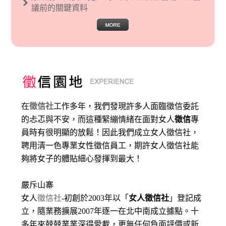
議前的關鍵資料
在
徵信社
工作多年，我們發現許多人面臨徵信委託
的忐忑與不安，而這種緊繃情緒在面對女人
徵信
專
員時有很明顯的放鬆！因此我們成立女人徵信社，
聘用清一色專業女性徵信員工，期許女人徵信社能
夠將女子的體貼細心發揮到最大
！
嚴斥山寨
女人
徵信社
-初創於2003年以「
女人徵信社
」登記成
立，隨業務擴展2007年逐一在北中南成立據點。十
多年來兢兢業業深得愛載，更無任何負面評價或新