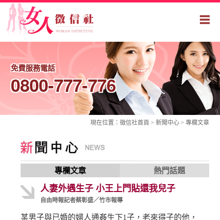
免費服務電話
0800-777-776
現在位置：
徵信社
首頁 > 新聞中心 >
專欄文章
專欄文章
熱門話題
人妻
外遇
生子 小王上門貼還我兒子
自由時報記者蔡彰盛／竹市報導
某男子與已婚的婦人通姦生下1子，老來得子的他，