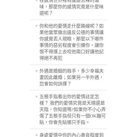
在感情世界裡有酸甜苦辣的滋
味，那麼你的感情究竟是什麼味
道呢？
你和他的愛情走什麼路線呢？如
果他當眾做出違反公德的事情讓
你感覺丟人現眼，那麼以下哪件
事情的惡劣程度會引爆你，讓你
恨不得撲上去咬他兩口好讓他記
得絕不再犯
外遇是婚姻的殺手，多少幸福夫
妻因此離婚；如果另一半外遇，
您會如何訣擇？
五根手指看出你的愛情註定怎
樣？ 我們的愛情究竟是天晴還是
天陰，你知道嗎?如果你不小心弄
傷了五根手指但只有一個OK蹦可
貼，你會先貼哪只手指。
身處愛情中你的內心善良程度到