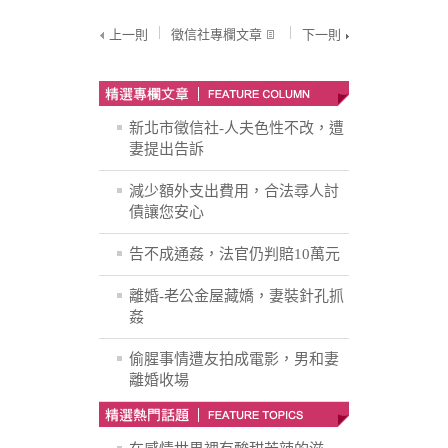
上一則
徵信社專欄文章
下一則
新北市徵信社-人夫色性不改，遭
妻提出告訴
減少額外支出費用，合法尋人討
債讓您安心
告不成通姦，法官仍判賠10萬元
離婚-老公金屋藏嬌，妻裝針孔抓
姦
偷腥事情遭友拍成電影，男和妻
離婚收場