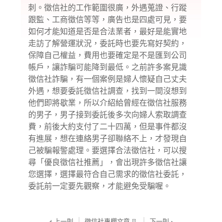
刺。徵信社的工作範圍很廣，外遇蒐證、行蹤
跟監、工商徵信等等，廣告也是四處可見，要
如何才能知道是否是合法業者，最好是能實地
走訪了解營運狀況，委託時也要先寫好契約，
保障自己權益，費用也要確定是不是匯到公司
帳戶，讓詐騙可能降到最低。之前許多案見識
徵信社詐騙，有一個案例是婦人懷疑自己丈夫
外遇，想要委託徵信社調查，找到一間沒想到
他們即將歇業，所以介紹給曾經在徵信社服務
的男子，男子接到委託後多次向婦人索取調查
費，前後大約支付了二十四萬，但是事件都沒
有進展，想在連絡男子卻聯絡不上，才發現自
己被騙報警處理。要選擇合法徵信社，可以搜
尋「優良徵信社推薦」，會出現許多徵信社讓
您選擇，選擇最符合自己需求的徵信社委託，
委託前一定要先觀察，才能避免受騙喔。
上一則
徵信社專欄文章
下一則