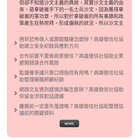
但卻不知道沙文主義的典故，其實沙文主義的由
來，是拿破崙手下的一名士兵沙文，因為獲得拿
破崙的軍功章，所以對於拿破崙的所有事蹟和政
策產生狂熱崇拜，形成偏執的狀況，所以沙文主
義後來就被拿來暗指偏見和歧視，而且有沙文主
義傾向的人，通常對於自己的國家和民族有超強
遇到恐怖情人或跟蹤騷擾怎麼辦？高雄徵信社協
烈的卓越感，因而瞧不起其他國家的人，所以沙
助建立安全紀錄與應對方向
文主義也廣泛應用在種族歧視的說法，甚至還出
合作前要不要做商業徵信？高雄徵信社協助企業
現了男性沙文…
避開錯誤合作風險
監護權爭議只靠口頭指控有用嗎？高雄徵信社協
助整理親職照顧紀錄
網路交友遇到感情詐騙怎麼辦？高雄徵信社協助
保留金流與對話證據
離婚前一定要先蒐證嗎？高雄徵信社協助整理協
議前的關鍵資料