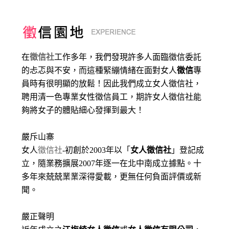
在
徵信社
工作多年，我們發現許多人面臨徵信委託
的忐忑與不安，而這種緊繃情緒在面對女人
徵信
專
員時有很明顯的放鬆！因此我們成立女人徵信社，
聘用清一色專業女性徵信員工，期許女人徵信社能
夠將女子的體貼細心發揮到最大
！
嚴斥山寨
女人
徵信社
-初創於2003年以「
女人徵信社
」登記成
立，隨業務擴展2007年逐一在北中南成立據點。十
多年來兢兢業業深得愛載，更無任何負面評價或新
聞。
嚴正聲明