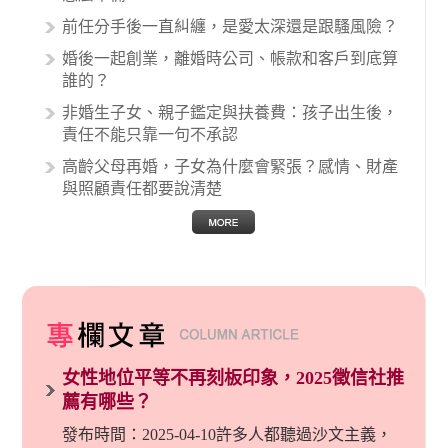
關醫療糾紛時究竟該怎麼處理呢？醫療糾紛相關
前任分手後一直糾纏，是愛太深還是跟騷風險？
的內容其實非常多，有些案例…
婚後一起創業，離婚時公司、帳款和客戶到底算
誰的？
非婚生子女、親子鑑定與扶養費：孩子出生後，
責任不能只靠一句不承認
高齡父母再婚，子女為什麼會緊張？感情、財產
與照顧責任都要說清楚
女性地位平等不再刻板印象，2025徵信社推
薦有哪些？
發布時間：2025-04-10許多人都聽過沙文主義，