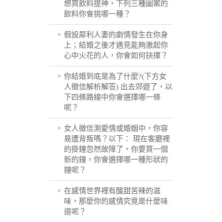
想買飲料提神，下列三種圖案的
飲料你會挑哪一種？
假設犀利人妻的劇情發生在你身
上；結婚之後才遇見能夠激起你
心中火花的人，你會如何抉擇？
你結婚到底是為了什麼?(下方女
人徵信解析解答) 出去郊遊了，以
下四條路線中你會選擇哪一條
呢？
女人徵信測愛情或婚姻中，你容
易遭背叛嗎？以下： 現在客廳裡
的掛鐘忽然故障了，你要買一個
新的鐘，你會選擇哪一種形狀的
鐘呢？
在感情世界裡有酸甜苦辣的滋
味，那麼你的感情究竟是什麼味
道呢？