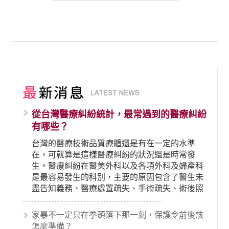
從台灣醫療糾紛統計，最常遇到的醫療糾紛
有哪些？
台灣的醫療技術品質療體還是有在一定的水準
在，可就算是這樣醫療糾紛的狀況還是時常發
生。醫療糾紛在醫美外科以及各項外科及婦產科
是最容易發生的科別，主要的原因包含了醫生未
盡告知義務、醫療處置疏失、手術疏失、術後照
顧失當、醫療費用的收取。雖然醫學進步，但醫
生與病患之間引起的糾紛還是經常發生。很多案
家暴不一定只在拳頭落下那一刻，保護令前後該
例中最後都走向訴訟流程，我們如果不幸遇到相
怎麼準備？