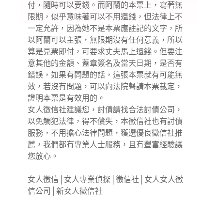
付，隨時可以要錢。而阿蘭的本票上，寫著無
限期，似乎意味著可以不用還錢，但法律上不
一定允許，因為她不是本票應註記的文字，所
以阿蘭可以主張，無限期沒有任何意義，所以
算是見票即付，可要求丈夫馬上還錢。但要注
意其他的金額、蓋章簽名及當天日期，是否有
錯誤，如果有問題的話，這張本票就有可能無
效，若沒有問題，可以向法院聲請本票裁定，
證明本票是有效用的。
女人徵信社建議您，討債請找合法討債公司，
以免觸犯法律，得不償失，本徵信社也有討債
服務，不用擔心法律問題，獲選優良徵信社推
薦，我們都有專業人士服務，且有豐富經驗讓
您放心。
女人徵信
│
女人專業偵探
│
徵信社
│
女人女人徵
信公司
│
新女人徵信社