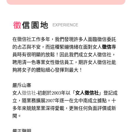
在
徵信社
工作多年，我們發現許多人面臨徵信委託
的忐忑與不安，而這種緊繃情緒在面對女人
徵信
專
員時有很明顯的放鬆！因此我們成立女人徵信社，
聘用清一色專業女性徵信員工，期許女人徵信社能
夠將女子的體貼細心發揮到最大
！
嚴斥山寨
女人
徵信社
-初創於2003年以「
女人徵信社
」登記成
立，隨業務擴展2007年逐一在北中南成立據點。十
多年來兢兢業業深得愛載，更無任何負面評價或新
聞。
嚴正聲明