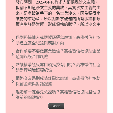
發布時間：2025-04-10許多人都聽過沙文主義，
但卻不知道沙文主義的典故，其實沙文主義的由
來，是拿破崙手下的一名士兵沙文，因為獲得拿
破崙的軍功章，所以對於拿破崙的所有事蹟和政
策產生狂熱崇拜，形成偏執的狀況，所以沙文主
義後來就被拿來暗指偏見和歧視，而且有沙文主
義傾向的人，通常對於自己的國家和民族有超強
遇到恐怖情人或跟蹤騷擾怎麼辦？高雄徵信社協
烈的卓越感，因而瞧不起其他國家的人，所以沙
助建立安全紀錄與應對方向
文主義也廣泛應用在種族歧視的說法，甚至還出
合作前要不要做商業徵信？高雄徵信社協助企業
現了男性沙文…
避開錯誤合作風險
監護權爭議只靠口頭指控有用嗎？高雄徵信社協
助整理親職照顧紀錄
網路交友遇到感情詐騙怎麼辦？高雄徵信社協助
保留金流與對話證據
離婚前一定要先蒐證嗎？高雄徵信社協助整理協
議前的關鍵資料