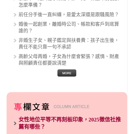
例中最後都走向訴訟流程，我們如果不幸遇到相
怎麼準備？
關醫療糾紛時究竟該怎麼處理呢？醫療糾紛相關
前任分手後一直糾纏，是愛太深還是跟騷風險？
的內容其實非常多，有些案例…
婚後一起創業，離婚時公司、帳款和客戶到底算
誰的？
非婚生子女、親子鑑定與扶養費：孩子出生後，
責任不能只靠一句不承認
高齡父母再婚，子女為什麼會緊張？感情、財產
與照顧責任都要說清楚
女性地位平等不再刻板印象，2025徵信社推
薦有哪些？