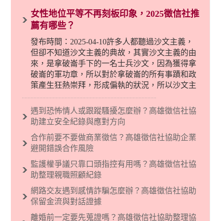
女性地位平等不再刻板印象，2025徵信社推
薦有哪些？
發布時間：2025-04-10許多人都聽過沙文主義，
但卻不知道沙文主義的典故，其實沙文主義的由
來，是拿破崙手下的一名士兵沙文，因為獲得拿
破崙的軍功章，所以對於拿破崙的所有事蹟和政
策產生狂熱崇拜，形成偏執的狀況，所以沙文主
義後來就被拿來暗指偏見和歧視，而且有沙文主
義傾向的人，通常對於自己的國家和民族有超強
遇到恐怖情人或跟蹤騷擾怎麼辦？高雄徵信社協
烈的卓越感，因而瞧不起其他國家的人，所以沙
助建立安全紀錄與應對方向
文主義也廣泛應用在種族歧視的說法，甚至還出
合作前要不要做商業徵信？高雄徵信社協助企業
現了男性沙文…
避開錯誤合作風險
監護權爭議只靠口頭指控有用嗎？高雄徵信社協
助整理親職照顧紀錄
網路交友遇到感情詐騙怎麼辦？高雄徵信社協助
保留金流與對話證據
離婚前一定要先蒐證嗎？高雄徵信社協助整理協