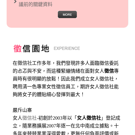
議前的關鍵資料
在
徵信社
工作多年，我們發現許多人面臨徵信委託
的忐忑與不安，而這種緊繃情緒在面對女人
徵信
專
員時有很明顯的放鬆！因此我們成立女人徵信社，
聘用清一色專業女性徵信員工，期許女人徵信社能
夠將女子的體貼細心發揮到最大
！
嚴斥山寨
女人
徵信社
-初創於2003年以「
女人徵信社
」登記成
立，隨業務擴展2007年逐一在北中南成立據點。十
多年來兢兢業業深得愛載，更無任何負面評價或新