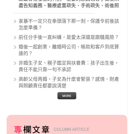
盡告知義務、醫療處置疏失、手術疏失、術後照
顧失當、醫療費用的收取。雖然醫學進步，但醫
生與病患之間引起的糾紛還是經常發生。很多案
家暴不一定只在拳頭落下那一刻，保護令前後該
例中最後都走向訴訟流程，我們如果不幸遇到相
怎麼準備？
關醫療糾紛時究竟該怎麼處理呢？醫療糾紛相關
前任分手後一直糾纏，是愛太深還是跟騷風險？
的內容其實非常多，有些案例…
婚後一起創業，離婚時公司、帳款和客戶到底算
誰的？
非婚生子女、親子鑑定與扶養費：孩子出生後，
責任不能只靠一句不承認
高齡父母再婚，子女為什麼會緊張？感情、財產
與照顧責任都要說清楚