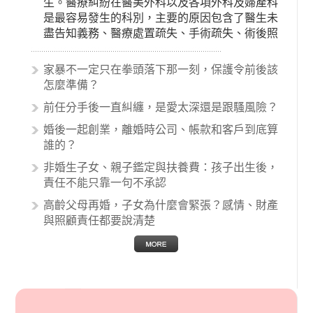
生。醫療糾紛在醫美外科以及各項外科及婦產科
是最容易發生的科別，主要的原因包含了醫生未
盡告知義務、醫療處置疏失、手術疏失、術後照
顧失當、醫療費用的收取。雖然醫學進步，但醫
生與病患之間引起的糾紛還是經常發生。很多案
家暴不一定只在拳頭落下那一刻，保護令前後該
例中最後都走向訴訟流程，我們如果不幸遇到相
怎麼準備？
關醫療糾紛時究竟該怎麼處理呢？醫療糾紛相關
前任分手後一直糾纏，是愛太深還是跟騷風險？
的內容其實非常多，有些案例…
婚後一起創業，離婚時公司、帳款和客戶到底算
誰的？
非婚生子女、親子鑑定與扶養費：孩子出生後，
責任不能只靠一句不承認
高齡父母再婚，子女為什麼會緊張？感情、財產
與照顧責任都要說清楚