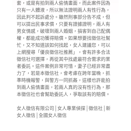
套，或是有拍到兩人偷情畫面，而此案件因為
只有一人體液，所以無法證明兩人有性行為，
因此判不起訴處分。雖然刑事部分告不成，但
可以提出民事求償，只要有證據證明，兩人有
男女情感，破壞到兩人婚姻，損害到自己配偶
權，都能成功獲得賠償。如果想要找徵信社幫
忙，又不知道該如何找起，女人建議您，可以
上網搜尋「優良徵信社推薦」，會有許多合法
徵信社可選擇，再從其中找處最符合需求的業
者委託。這件案例非常可惜，妻子已經非常盡
力了，若是本徵信社，會考慮在跨年當晚，抓
準時機報警，與警方一同抓姦，這樣也許能拍
到兩人偷情畫面，若兩人真的沒有性行為，那
本徵信社也會幫助委託人，爭取該有的賠償。
女人徵信有限公司
│
女人專業偵探
│
徵信社
│
新
女人徵信
│
全國女人徵信