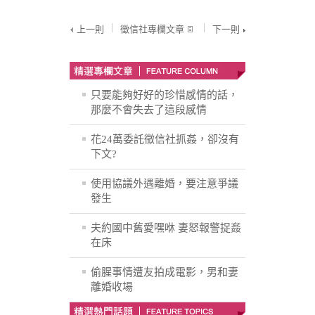
上一則
徵信社專欄文章
下一則
只要能夠好好的珍惜感情的話，
那麼不會失去了這段感情
花24萬委託徵信社抓姦，卻沒有
下文?
使用協議外遇離婚，要注意爭議
發生
夫約國中舊愛嘿咻 妻怒報警捉姦
在床
偷腥事情遭友拍成電影，男和妻
離婚收場