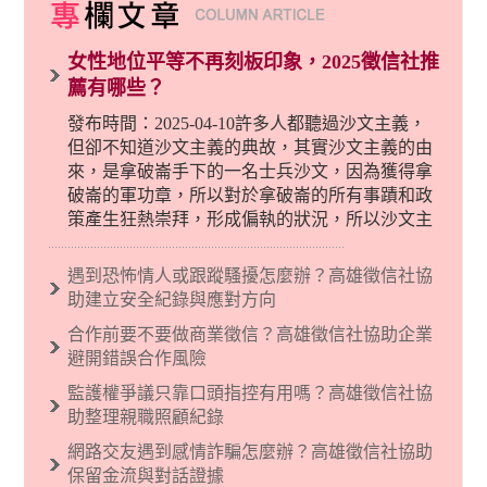
女性地位平等不再刻板印象，2025徵信社推
薦有哪些？
發布時間：2025-04-10許多人都聽過沙文主義，
但卻不知道沙文主義的典故，其實沙文主義的由
來，是拿破崙手下的一名士兵沙文，因為獲得拿
破崙的軍功章，所以對於拿破崙的所有事蹟和政
策產生狂熱崇拜，形成偏執的狀況，所以沙文主
義後來就被拿來暗指偏見和歧視，而且有沙文主
義傾向的人，通常對於自己的國家和民族有超強
遇到恐怖情人或跟蹤騷擾怎麼辦？高雄徵信社協
烈的卓越感，因而瞧不起其他國家的人，所以沙
助建立安全紀錄與應對方向
文主義也廣泛應用在種族歧視的說法，甚至還出
合作前要不要做商業徵信？高雄徵信社協助企業
現了男性沙文…
避開錯誤合作風險
監護權爭議只靠口頭指控有用嗎？高雄徵信社協
助整理親職照顧紀錄
網路交友遇到感情詐騙怎麼辦？高雄徵信社協助
保留金流與對話證據