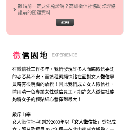
離婚前一定要先蒐證嗎？高雄徵信社協助整理協
議前的關鍵資料
在
徵信社
工作多年，我們發現許多人面臨徵信委託
的忐忑與不安，而這種緊繃情緒在面對女人
徵信
專
員時有很明顯的放鬆！因此我們成立女人徵信社，
聘用清一色專業女性徵信員工，期許女人徵信社能
夠將女子的體貼細心發揮到最大
！
嚴斥山寨
女人
徵信社
-初創於2003年以「
女人徵信社
」登記成
立，隨業務擴展2007年逐一在北中南成立據點。十