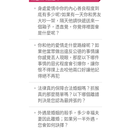
身處愛情中你的內心善良程度到
底有多少呢?如果有一天你和男友
大吵一架，隔天他請快遞送來一
個箱子，憑直覺，你覺得裡面會
是什麼呢？
你和他的愛情走什麼路線呢？如
果他當眾做出違反公德的事情讓
你感覺丟人現眼，那麼以下哪件
事情的惡劣程度會引爆你，讓你
恨不得撲上去咬他兩口好讓他記
得絕不再犯
法律真的保障合法婚姻嗎？抓猴
真的那麼簡單嗎？以下哪個離譜
判決是您認為最誇張的？
外遇是婚姻的殺手，多少幸福夫
妻因此離婚；如果另一半外遇，
您會如何訣擇？