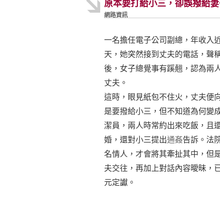
原本要打給小三，卻誤撥給妻
網路資訊
一名擔任電子公司副總，年收入
天，她突然接到丈夫的電話，聲
後，女子總覺事有蹊翹，認為兩
丈夫。
這時，眼見紙包不住火，丈夫便
是要撥給小三，但不知道為何變
潔員，兩人時常約出來吃飯，且
婚，還對小三提出
通姦
告訴。法
名情人，才會將其牽扯其中，但
夫交往，再加上對話內容曖昧，
元定讞。