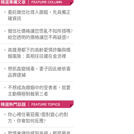
委託徵信社尋人跟蹤，先具備正
確資訊
徵信社價格讓您慌亂不知所措嗎?
給您透明的價格讓您不再疑惑!!
高雄港都下的高齡愛情詐騙與婚
姻風險：真相往往藏在金流裡
想抓姦變緝毒，妻子因此被依毒
品罪逮捕
不想成為婚姻中的受害者，就要
主動積極制裁第三者
你心裡住著惡魔?面對變心的對
方，你會如何反應?
愛情會讓你感到幸福，那麼最幸