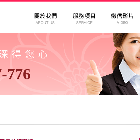
以深得您心
7-776