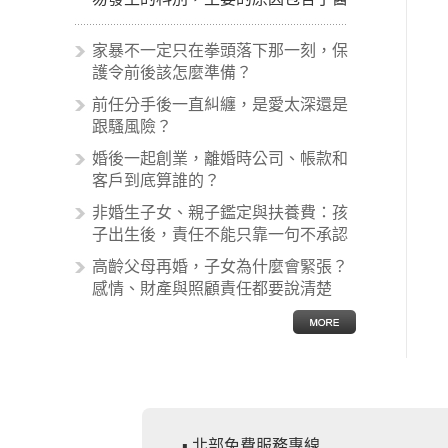
生未盡告知義務、醫療處置疏失、手
術疏失、術後照顧失當、醫療費用的
家暴不一定只在拳頭落下那一刻，保
收取。雖然醫學進步，但醫生與病患
護令前後該怎麼準備？
之間引起的糾紛還是經常發生。很多
前任分手後一直糾纏，是愛太深還是
案例中最後都走向訴訟流程，我們如
跟騷風險？
果不幸遇到相關醫療糾紛時究竟該怎
麼處理呢？醫療糾紛相關的內容其實
婚後一起創業，離婚時公司、帳款和
非常多，有些案例…
客戶到底算誰的？
非婚生子女、親子鑑定與扶養費：孩
子出生後，責任不能只靠一句不承認
高齡父母再婚，子女為什麼會緊張？
感情、財產與照顧責任都要說清楚
▪ 北部免費服務專線