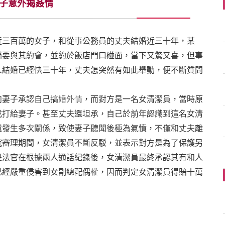
子意外揭姦情
近三百萬的女子，和從事公務員的丈夫結婚近三十年，某
稱要與其約會，並約於飯店門口碰面，當下又驚又喜，但事
人結婚已經快三十年，丈夫怎突然有如此舉動，便不斷質問
向妻子承認自己搞
婚外情
，而對方是一名女清潔員，當時原
成打給妻子。甚至丈夫還坦承，自己於前年認識到這名女清
還發生多次關係，致使妻子聽聞後極為氣憤，不僅和丈夫離
院審理期間，女清潔員不斷反駁，並表示對方是為了保護另
是法官在根據兩人通話紀錄後，女清潔員最終承認其有和人
已經嚴重侵害到女副總配偶權，因而判定女清潔員得賠十萬