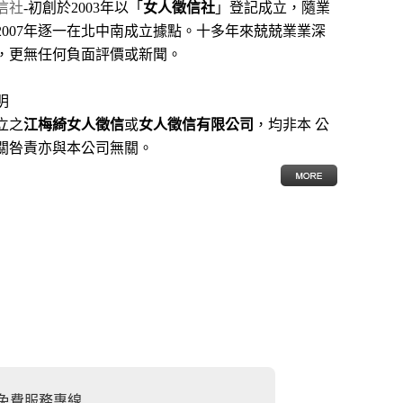
信社
-初創於2003年以「
女人徵信社
」登記成立，隨業
2007年逐一在北中南成立據點。十多年來兢兢業業深
，更無任何負面評價或新聞。
明
立之
江梅綺女人徵信
或
女人徵信有限公司
，均非本 公
關咎責亦與本公司無關。
部免費服務專線