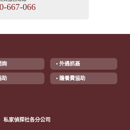
0-667-066
諮詢
▪ 外遇抓姦
協助
▪ 贍養費協助
私家偵探社各分公司