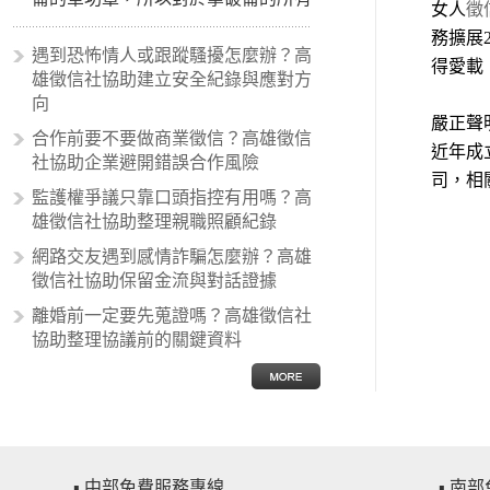
女人
徵
事蹟和政策產生狂熱崇拜，形成偏執
務擴展
的狀況，所以沙文主義後來就被拿來
遇到恐怖情人或跟蹤騷擾怎麼辦？高
得愛載
暗指偏見和歧視，而且有沙文主義傾
雄徵信社協助建立安全紀錄與應對方
向的人，通常對於自己的國家和民族
向
有超強烈的卓越感，因而瞧不起其他
嚴正聲
合作前要不要做商業徵信？高雄徵信
國家的人，所以沙文主義也廣泛應用
近年成
社協助企業避開錯誤合作風險
在種族歧視的說法，甚至還出現了男
司，相
性沙文…
監護權爭議只靠口頭指控有用嗎？高
雄徵信社協助整理親職照顧紀錄
網路交友遇到感情詐騙怎麼辦？高雄
徵信社協助保留金流與對話證據
離婚前一定要先蒐證嗎？高雄徵信社
協助整理協議前的關鍵資料
▪ 中部免費服務專線
▪ 南